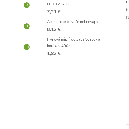
r
LED XML-T6
b
7,21 €
B
Alkoholické človeče nehnevaj sa
8,12 €
Plynová náplň do zapaľovačov a
horákov 400ml
1,82 €