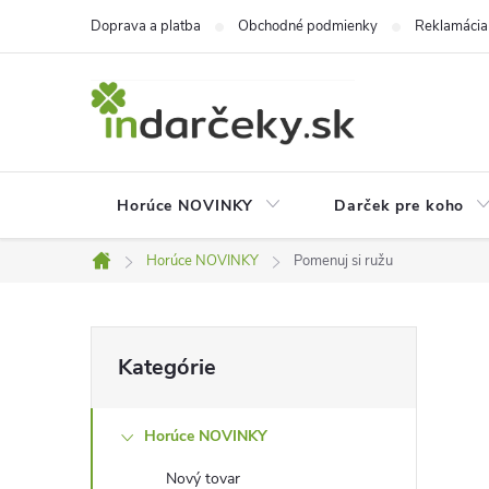
Prejsť
Doprava a platba
Obchodné podmienky
Reklamácia
na
obsah
Horúce NOVINKY
Darček pre koho
Horúce NOVINKY
Pomenuj si ružu
Domov
B
Preskočiť
Kategórie
kategórie
o
Horúce NOVINKY
č
Nový tovar