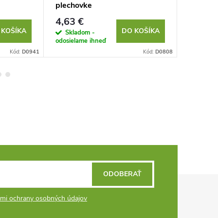
plechovke
vždy pri
4,63 €
11,94 
 KOŠÍKA
DO KOŠÍKA
Skladom -
Sklad
odosielame ihneď
odosielam
Kód:
D0941
Kód:
D0808
ODOBERAŤ
mi ochrany osobných údajov