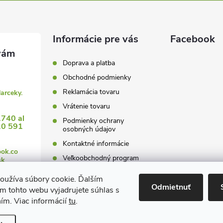
Informácie pre vás
Facebook
Doprava a platba
Obchodné podmienky
Reklamácia tovaru
darceky.
Vrátenie tovaru
1740 al
Podmienky ochrany
20 591
osobných údajov
Kontaktné informácie
ook.co
Veľkoobchodný program
sk
oužíva súbory cookie. Ďalším
Odmietnuť
m tohto webu vyjadrujete súhlas s
ním. Viac informácií
tu
.
 nastavenie cookies