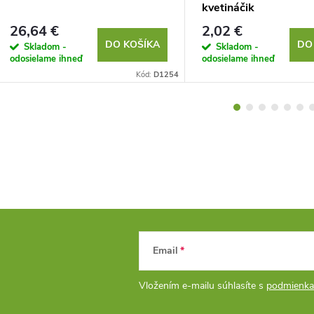
kvetináčik
26,64 €
2,02 €
DO KOŠÍKA
DO
Skladom -
Skladom -
odosielame ihneď
odosielame ihneď
Kód:
D1254
Email
Vložením e-mailu súhlasíte s
podmienka