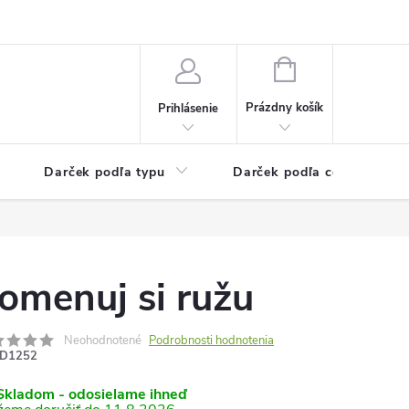
Kontaktné informácie
Veľkoobchodný program
NÁKUPNÝ
KOŠÍK
Prázdny košík
Prihlásenie
Darček podľa typu
Darček podľa ceny
omenuj si ružu
Neohodnotené
Podrobnosti hodnotenia
D1252
kladom - odosielame ihneď