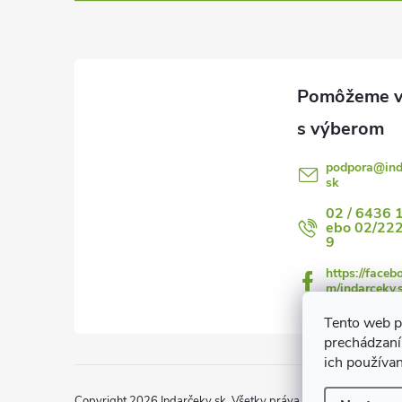
p
ä
t
i
podpora
@
in
sk
e
02 / 6436 
ebo 02/22
9
https://faceb
m/indarceky.
Tento web p
prechádzaní
ich používa
Copyright 2026
Indarčeky.sk
. Všetky práva vyhradené.
Upraviť