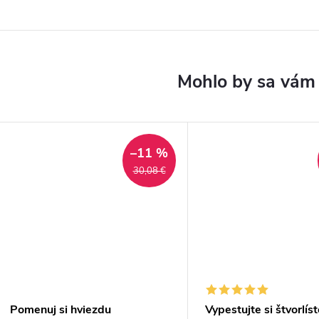
–11 %
30,08 €
Pomenuj si hviezdu
Vypestujte si štvorlís