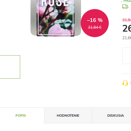
–16 %
31,8
2
31,84 €
21,6
Jedn
cena
POPIS
HODNOTENIE
DISKUSIA