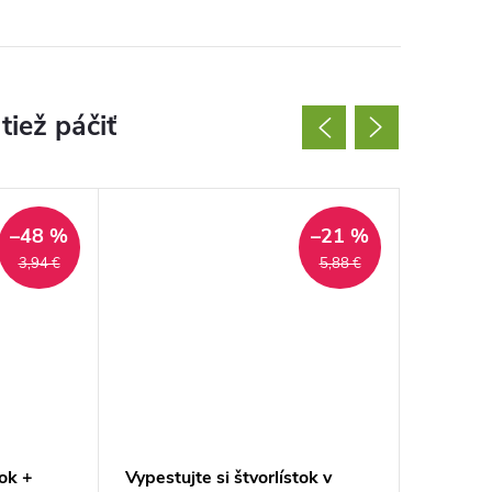
–48 %
–21 %
3,94 €
5,88 €
tok +
Vypestujte si štvorlístok v
Kámasútr