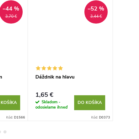
–44 %
–52 %
3,70 €
3,44 €
m
Dáždnik na hlavu
Plyšové
1,65 €
1,79 €
Skladom -
Sklad
 KOŠÍKA
DO KOŠÍKA
odosielame ihneď
odosielam
Kód:
D1566
Kód:
D0373