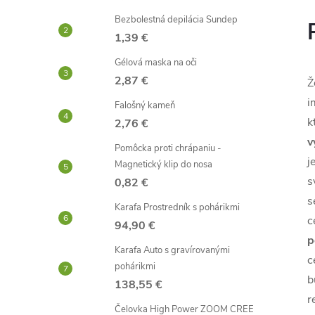
Bezbolestná depilácia Sundep
1,39 €
Gélová maska ​​na oči
2,87 €
Ž
i
Falošný kameň
k
2,76 €
v
Pomôcka proti chrápaniu -
j
Magnetický klip do nosa
s
0,82 €
s
Karafa Prostredník s pohárikmi
c
94,90 €
p
Karafa Auto s gravírovanými
c
pohárikmi
b
138,55 €
r
Čelovka High Power ZOOM CREE