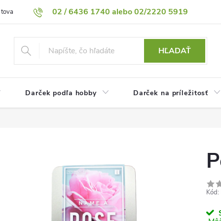
02 / 6436 1740 alebo 02/2220 5919
 tovaru
Vrátenie tovaru
Podmienky ochrany osobných údajov
HĽADAŤ
Darček podľa hobby
Darček na príležitosť
P
Kód:
S