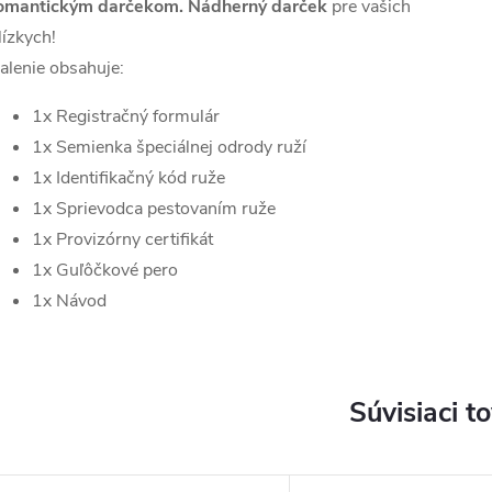
omantickým darčekom. Nádherný darček
pre vašich
lízkych!
alenie obsahuje:
1x Registračný formulár
1x Semienka špeciálnej odrody ruží
1x Identifikačný kód ruže
1x Sprievodca pestovaním ruže
1x Provizórny certifikát
1x Guľôčkové pero
1x Návod
Súvisiaci t