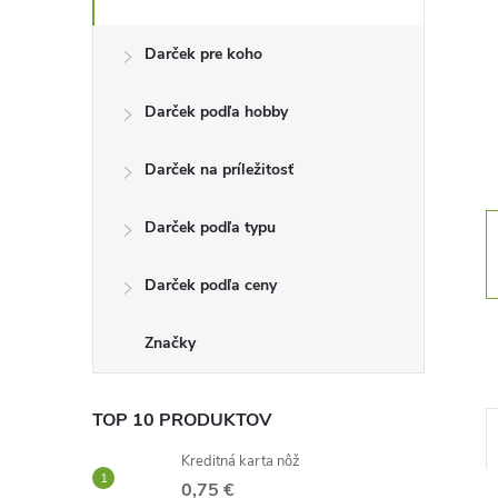
n
Darček pre koho
ý
Darček podľa hobby
p
Darček na príležitosť
a
Darček podľa typu
n
Darček podľa ceny
e
l
Značky
TOP 10 PRODUKTOV
Kreditná karta nôž
0,75 €