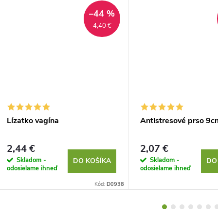
–44 %
4,40 €
Lízatko vagína
Antistresové prso 9c
2,44 €
2,07 €
Skladom -
Skladom -
DO KOŠÍKA
DO
odosielame ihneď
odosielame ihneď
Kód:
D0938