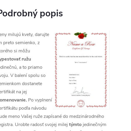
Podrobný popis
eny milujú kvety, darujte
m preto semienko, z
torého si môžu
ypestovať ružu
edinečnú, a to priamo
voju. V balení spolu so
emienkom dostanete
ertifikát na jej
omenovanie.
Po vyplnení
ertifikátu podľa návodu
ude meno Vašej ruže zapísané do medzinárodného
egistra. Urobte radosť svojej milej
týmto
jedinečným