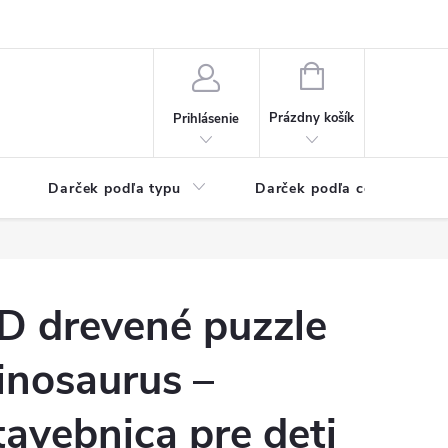
Kontaktné informácie
Veľkoobchodný program
NÁKUPNÝ
KOŠÍK
Prázdny košík
Prihlásenie
Darček podľa typu
Darček podľa ceny
D drevené puzzle
inosaurus –
tavebnica pre deti