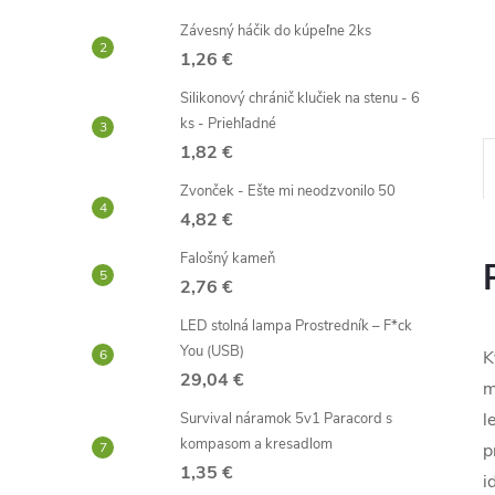
Závesný háčik do kúpeľne 2ks
1,26 €
Silikonový chránič klučiek na stenu - 6
ks - Priehľadné
1,82 €
Zvonček - Ešte mi neodzvonilo 50
4,82 €
Falošný kameň
2,76 €
LED stolná lampa Prostredník – F*ck
You (USB)
K
29,04 €
m
l
Survival náramok 5v1 Paracord s
kompasom a kresadlom
p
1,35 €
i