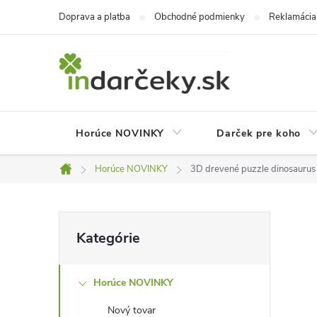
Prejsť
Doprava a platba
Obchodné podmienky
Reklamácia
na
obsah
Horúce NOVINKY
Darček pre koho
Horúce NOVINKY
3D drevené puzzle dinosaurus –
Domov
B
Preskočiť
Kategórie
kategórie
o
Horúce NOVINKY
č
Nový tovar