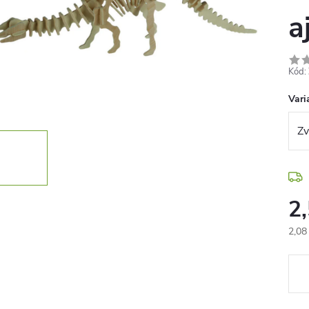
a
Kód:
Vari
2
2,08
Jedn
cena