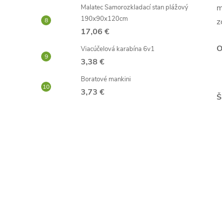
m
Malatec Samorozkladací stan plážový
190x90x120cm
z
17,06 €
O
Viacúčelová karabína 6v1
3,38 €
Boratové mankini
3,73 €
Š