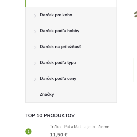
n
Darček pre koho
ý
Darček podľa hobby
p
Darček na príležitosť
a
Darček podľa typu
n
Darček podľa ceny
e
l
Značky
TOP 10 PRODUKTOV
Tričko - Pat a Mat - a je to - čierne
11,50 €