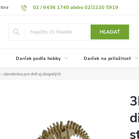
02 / 6436 1740 alebo 02/2220 5919
 tovaru
Vrátenie tovaru
Podmienky ochrany osobných údajov
HĽADAŤ
Darček podľa hobby
Darček na príležitosť
 stavebnica pre deti aj dospelých
3
d
s