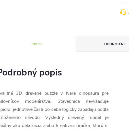
POPIS
HODNOTENIE
Podrobný popis
valitné 3D drevené puzzle v tvare dinosaura pre
ilovníkov modelárstva. Stavebnica nevyžaduje
epidlo, jednotlivé časti do seba logicky zapadajú podľa
riloženého návodu. Výsledný drevený model je
deálny ako dekorácia alebo kreatívna hračka, ktorú si