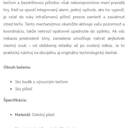
terčom a bezdrôtovou pištoľou však nekompromisne mení pravidlá
hry. Keď sa spustí integrovaný alarm, jediný spôsob, ako ho vypnúť,
je vziať do ruky infračervenú pištoľ, presne zamieriť a zasiahnuť
stred terča. Tento mechanizmus okamžite aktivuje vašu pozornosť a
koordináciu, takže nehrozí opätovné upadnutie do spánku. Ak vás
nebavia predvolené tóny, zariadenie umožňuje nahrať akýkoľvek
vlastný zvuk – od obľúbenej skladby až po osobný odkaz. Je to
praktický nástroj na disciplínu aj originálny technologický darček.
Obsah balenia:
1ks budík s výsuvným terčom
1ks pištoľ
Špecifikácia:
Materiál:
Odolný plast