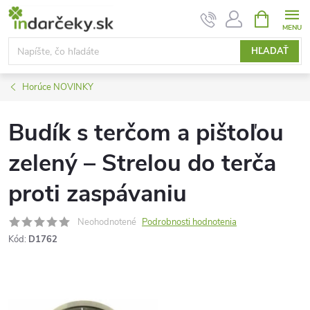
Prejsť
NÁKUPN
KOŠÍK
na
obsah
HĽADAŤ
Horúce NOVINKY
Budík s terčom a pištoľou
zelený – Strelou do terča
proti zaspávaniu
Neohodnotené
Podrobnosti hodnotenia
Kód:
D1762