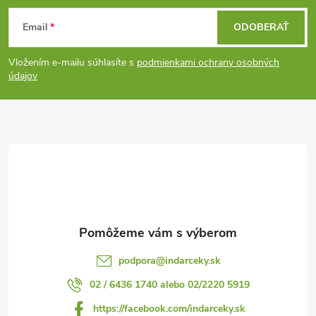
Z
Email
ODOBERAŤ
á
Vložením e-mailu súhlasíte s
podmienkami ochrany osobných
p
údajov
ä
t
i
e
podpora
@
indarceky.sk
02 / 6436 1740 alebo 02/2220 5919
https://facebook.com/indarceky.sk