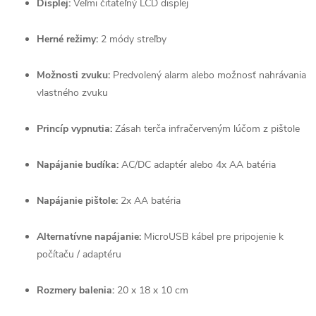
Displej:
Veľmi čitateľný LCD displej
Herné režimy:
2 módy streľby
Možnosti zvuku:
Predvolený alarm alebo možnosť nahrávania
vlastného zvuku
Princíp vypnutia:
Zásah terča infračerveným lúčom z pištole
Napájanie budíka:
AC/DC adaptér alebo 4x AA batéria
Napájanie pištole:
2x AA batéria
Alternatívne napájanie:
MicroUSB kábel pre pripojenie k
počítaču / adaptéru
Rozmery balenia:
20 x 18 x 10 cm