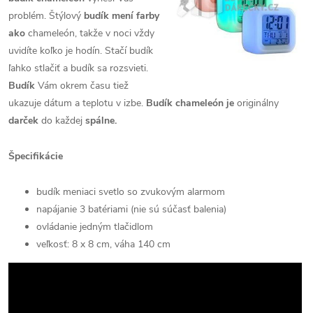
problém. Štýlový
budík mení farby
ako
chameleón, takže v noci vždy
uvidíte koľko je hodín. Stačí budík
ľahko stlačiť a budík sa rozsvieti.
Budík
Vám okrem času tiež
ukazuje dátum a teplotu v izbe.
Budík chameleón je
originálny
darček
do každej
spálne.
Špecifikácie
budík meniaci svetlo so zvukovým alarmom
napájanie 3 batériami (nie sú súčasť balenia)
ovládanie jedným tlačidlom
veľkosť: 8 x 8 cm, váha 140 cm