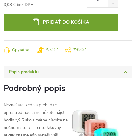
3,03 € bez DPH
Jednotková
cena:
PRIDAŤ DO KOŠÍKA
Opýtať sa
Strážiť
Zdieľať
Popis produktu
Podrobný popis
Neznášate, keď sa prebudíte
uprostred noci a nemôžete nájsť
hodinky? Rukou márne hľadáte na
nočnom stolíku. Tento šikovný
budík chameleón
vyrieši Váš