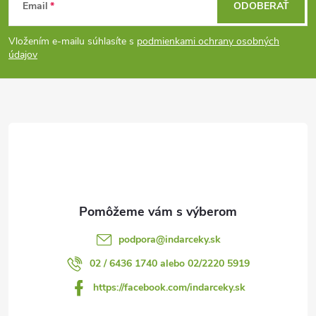
Email
ODOBERAŤ
á
Vložením e-mailu súhlasíte s
podmienkami ochrany osobných
p
údajov
ä
t
i
e
podpora
@
indarceky.sk
02 / 6436 1740 alebo 02/2220 5919
https://facebook.com/indarceky.sk