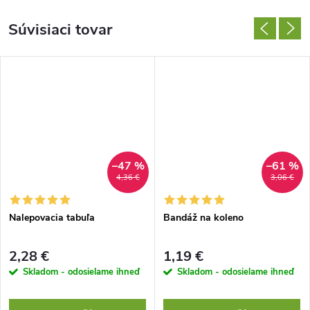
Súvisiaci tovar
–47 %
–61 %
4,36 €
3,06 €
Nalepovacia tabuľa
Bandáž na koleno
2,28 €
1,19 €
Skladom - odosielame ihneď
Skladom - odosielame ihneď