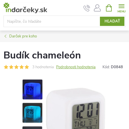
Prejsť
NÁKUPN
KOŠÍK
na
obsah
HĽADAŤ
Darček pre koho
Budík chameleón
3 hodnotenia
Podrobnosti hodnotenia
Kód:
D0848