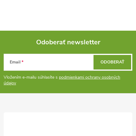
Odoberať newsletter
Z
Email
ODOBERAŤ
á
Vložením e-mailu súhlasíte s
podmienkami ochrany osobných
p
údajov
ä
t
i