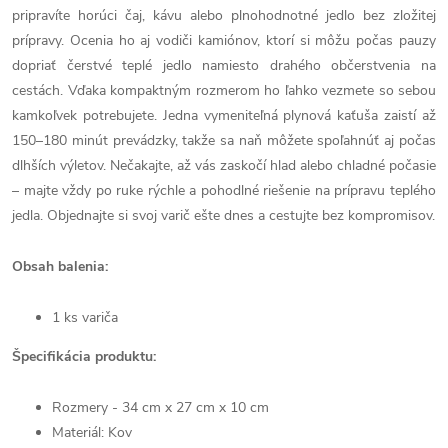
pripravíte horúci čaj, kávu alebo plnohodnotné jedlo bez zložitej
prípravy. Ocenia ho aj vodiči kamiónov, ktorí si môžu počas pauzy
dopriať čerstvé teplé jedlo namiesto drahého občerstvenia na
cestách. Vďaka kompaktným rozmerom ho ľahko vezmete so sebou
kamkoľvek potrebujete. Jedna vymeniteľná plynová kaťuša zaistí až
150–180 minút prevádzky, takže sa naň môžete spoľahnúť aj počas
dlhších výletov. Nečakajte, až vás zaskočí hlad alebo chladné počasie
– majte vždy po ruke rýchle a pohodlné riešenie na prípravu teplého
jedla. Objednajte si svoj varič ešte dnes a cestujte bez kompromisov.
Obsah balenia:
1 ks variča
Špecifikácia produktu:
Rozmery - 34 cm x 27 cm x 10 cm
Materiál: Kov