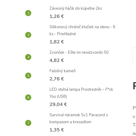
Závesný háčik do kúpeľne 2ks
1,26 €
Silikonový chránič klučiek na stenu - 6
ks - Priehľadné
1,82 €
Zvonček - Ešte mi neodzvonilo 50
4,82 €
Falošný kameň
2,76 €
LED stolná lampa Prostredník – F*ck
You (USB)
29,04 €
P
Survival náramok 5v1 Paracord s
v
kompasom a kresadlom
T
1,35 €
n