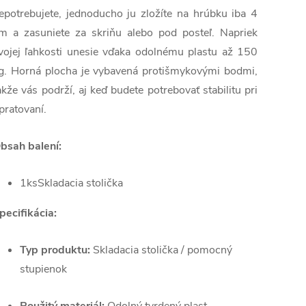
epotrebujete, jednoducho ju zložíte na hrúbku iba 4
m a zasuniete za skriňu alebo pod posteľ. Napriek
vojej ľahkosti unesie vďaka odolnému plastu až 150
g. Horná plocha je vybaven
á protišmykovými bodmi,
akže vás podrží, aj keď budete potrebovať stabilitu pri
pratovaní.
bsah balení:
1ksSkladacia stolička
pecifikácia:
Typ produktu:
Skladacia stolička / pomocný
stupienok
Použitý materiál:
Odolný tvrdený plast