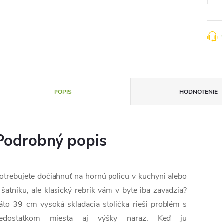
POPIS
HODNOTENIE
Podrobný popis
otrebujete dočiahnuť na hornú policu v kuchyni alebo
 šatníku, ale klasický rebrík vám v byte iba zavadzia?
áto 39 cm vysoká skladacia stolička rieši problém s
edostatkom miesta aj výšky naraz. Keď ju