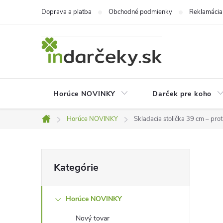
Prejsť
Doprava a platba
Obchodné podmienky
Reklamácia
na
obsah
Horúce NOVINKY
Darček pre koho
Horúce NOVINKY
Skladacia stolička 39 cm – pro
Domov
B
Preskočiť
Kategórie
kategórie
o
Horúce NOVINKY
č
Nový tovar