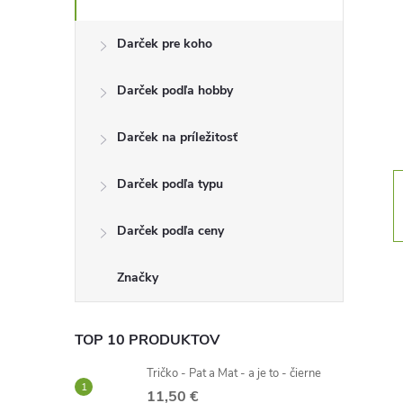
n
Darček pre koho
ý
Darček podľa hobby
p
Darček na príležitosť
a
Darček podľa typu
n
Darček podľa ceny
e
l
Značky
TOP 10 PRODUKTOV
Tričko - Pat a Mat - a je to - čierne
11,50 €