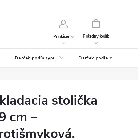
Kontaktné informácie
Veľkoobchodný program
NÁKUPNÝ
KOŠÍK
Prázdny košík
Prihlásenie
Darček podľa typu
Darček podľa ceny
kladacia stolička
9 cm –
rotišmyková,