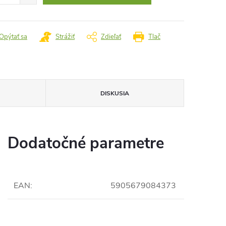
Opýtať sa
Strážiť
Zdieľať
Tlač
DISKUSIA
Dodatočné parametre
EAN
:
5905679084373