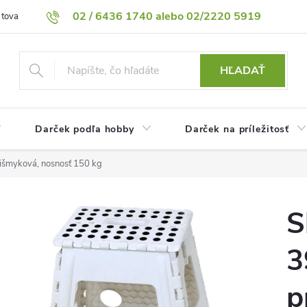
02 / 6436 1740 alebo 02/2220 5919
 tovaru
Vrátenie tovaru
Podmienky ochrany osobných údajov
HĽADAŤ
Darček podľa hobby
Darček na príležitosť
tišmyková, nosnosť 150 kg
S
3
p