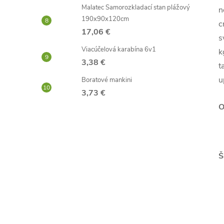
Malatec Samorozkladací stan plážový
n
190x90x120cm
c
17,06 €
s
Viacúčelová karabína 6v1
k
3,38 €
t
u
Boratové mankini
3,73 €
O
Š