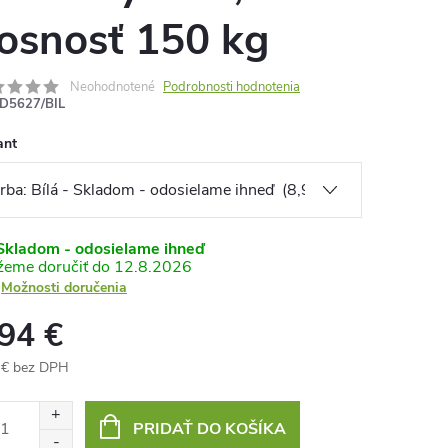
osnosť 150 kg
Neohodnotené
Podrobnosti hodnotenia
D5627/BIL
ant
kladom - odosielame ihneď
12.8.2026
Možnosti doručenia
,94 €
 € bez DPH
otková
:
PRIDAŤ DO KOŠÍKA