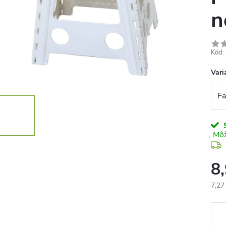
n
Kód:
Vari
S
8
7,27
Jedn
cena