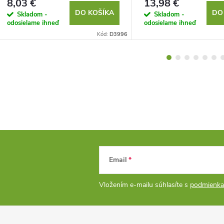
8,03 €
13,98 €
DO KOŠÍKA
DO
Skladom -
Skladom -
odosielame ihneď
odosielame ihneď
Kód:
D3996
Email
Vložením e-mailu súhlasíte s
podmienka