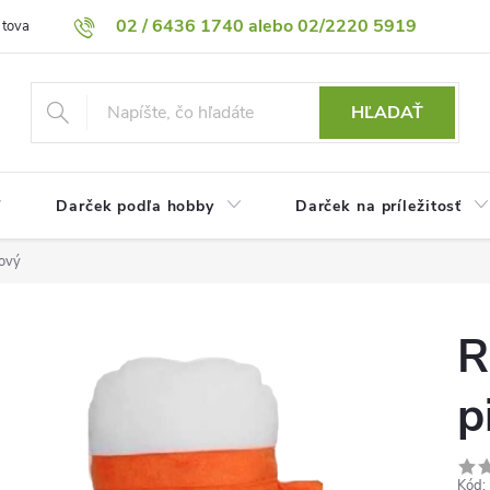
02 / 6436 1740 alebo 02/2220 5919
 tovaru
Vrátenie tovaru
Podmienky ochrany osobných údajov
HĽADAŤ
Darček podľa hobby
Darček na príležitosť
žový
R
p
Kód: