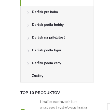
n
Darček pre koho
ý
Darček podľa hobby
p
Darček na príležitosť
a
Darček podľa typu
n
Darček podľa ceny
e
l
Značky
TOP 10 PRODUKTOV
Lietajúce natahovacie kura –
antistresová vystreľovacia hračka