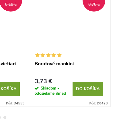
8,19 €
8,78 €
vietiaci
Boratové mankini
Lízatko
3,73 €
2,44 €
Skladom -
Sklad
 KOŠÍKA
DO KOŠÍKA
odosielame ihneď
odosielam
Kód:
D4553
Kód:
D0428