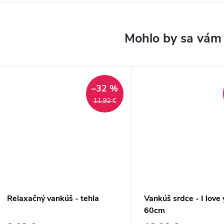
–32 %
11,92 €
Relaxačný vankúš - tehla
Vankúš srdce - I love
60cm