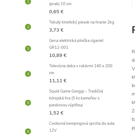
(prak) 10 cm
0,65 €
Tekutý kinetický piesok na hranie 2kg
3,73 €
Gerui elektrická plnička cigariet
GR12-001
R
10,89 €
d
Televízna deka s rukávmi 140 x 200
V
cm
k
11,11 €
b
Squid Game Gonggi – Tradičná
m
kórejská hra (5 ks kameňov s
k
pieskovou výplňou)
Z
1,52 €
t
Cestovná kempingová sprcha do auta
p
12V