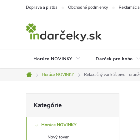
Prejsť
Doprava a platba
Obchodné podmienky
Reklamácia
na
obsah
Horúce NOVINKY
Darček pre koho
Horúce NOVINKY
Relaxačný vankúš pivo - oran
Domov
B
Preskočiť
Kategórie
kategórie
o
Horúce NOVINKY
č
Nový tovar