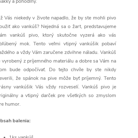
äkký a pohodlný.
ž Vás niekedy v živote napadlo, že by ste mohli pivo
oužiť ako vankúš? Nejedná sa o žart, predstavujeme
ám vankúš pivo, ktorý skutočne vyzerá ako vás
bľúbený mok. Tento veľmi vtipný vankúšik pobaví
aždého a vždy Vám zaručene zdvihne náladu. Vankúš
e vyrobený z príjemného materiálu a dobre sa Vám na
om bude odpočívať. Do tejto chvíle by ste nikdy
everili, že spánok na pive môže byť príjemný. Tento
rásny vankúšik Vás vždy rozveselí. Vankúš pivo je
riginálny a vtipný darček pre všetkých so zmyslom
re humor.
bsah balenia:
1ks vankúš