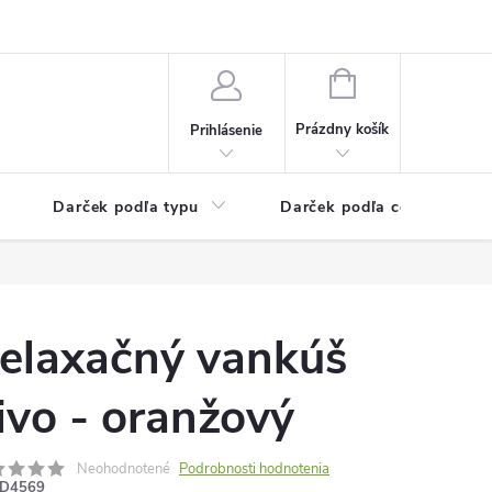
Kontaktné informácie
Veľkoobchodný program
NÁKUPNÝ
KOŠÍK
Prázdny košík
Prihlásenie
Darček podľa typu
Darček podľa ceny
elaxačný vankúš
ivo - oranžový
Neohodnotené
Podrobnosti hodnotenia
D4569