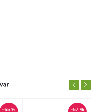
ovar
–55 %
–57 %