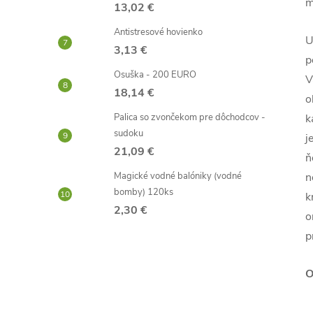
m
13,02 €
Antistresové hovienko
U
3,13 €
p
Osuška - 200 EURO
V
18,14 €
o
Palica so zvončekom pre dôchodcov -
k
sudoku
j
21,09 €
ň
Magické vodné balóniky (vodné
n
bomby) 120ks
k
2,30 €
o
p
O