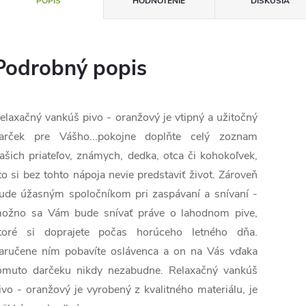
POPIS
HODNOTENIE
DISKUSIA
Podrobný popis
elaxačný vankúš pivo - oranžový je vtipný a užitočný
arček pre Vášho...pokojne doplňte celý zoznam
ašich priateľov, známych, dedka, otca či kohokoľvek,
to si bez tohto nápoja nevie predstaviť život. Zároveň
ude úžasným spoločníkom pri zaspávaní a snívaní -
ožno sa Vám bude snívať práve o lahodnom pive,
toré si doprajete počas horúceho letného dňa.
aručene ním pobavíte oslávenca a on na Vás vďaka
omuto darčeku nikdy nezabudne. Relaxačný vankúš
ivo - oranžový je vyrobený z kvalitného materiálu, je