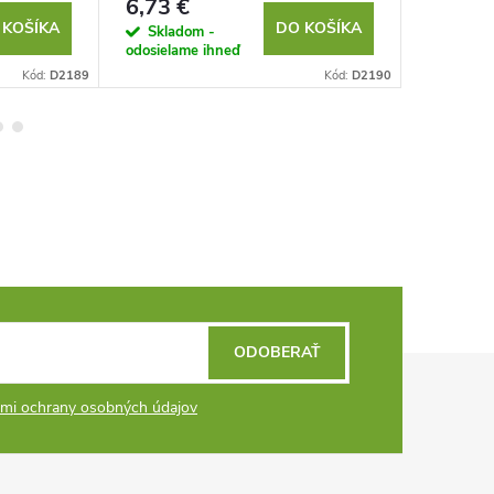
6,73 €
8,85 €
 KOŠÍKA
DO KOŠÍKA
Skladom -
Sklad
odosielame ihneď
odosielam
Kód:
D2189
Kód:
D2190
ODOBERAŤ
mi ochrany osobných údajov