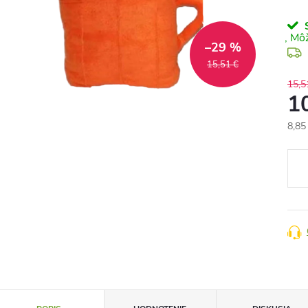
S
–29 %
15,51 €
15,5
1
8,85
Jedn
cena