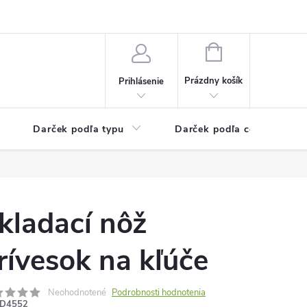
Kontaktné informácie
Veľkoobchodný program
NÁKUPNÝ
KOŠÍK
Prázdny košík
Prihlásenie
Darček podľa typu
Darček podľa ceny
kladací nôž
rívesok na kľúče
Neohodnotené
Podrobnosti hodnotenia
D4552