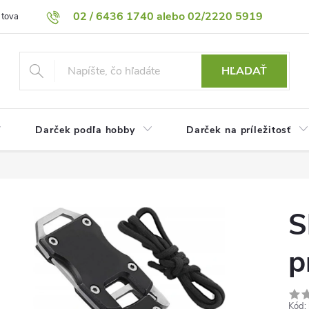
02 / 6436 1740 alebo 02/2220 5919
 tovaru
Vrátenie tovaru
Podmienky ochrany osobných údajov
HĽADAŤ
Darček podľa hobby
Darček na príležitosť
S
p
Kód: