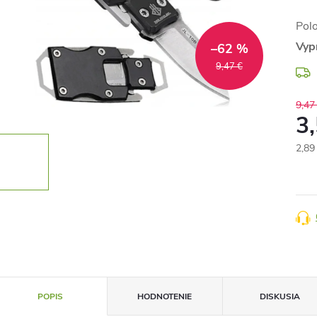
Pol
Vyp
–62 %
9,47 €
9,47
3
2,89
Jedn
cena
POPIS
HODNOTENIE
DISKUSIA