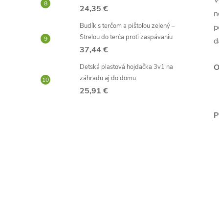
V
24,35 €
n
Budík s terčom a pištoľou zelený –
p
Strelou do terča proti zaspávaniu
d
37,44 €
O
Detská plastová hojdačka 3v1 na
záhradu aj do domu
25,91 €
P