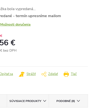
ožka bola vypredaná…
redané - termín upresníme mailom
Možnosti doručenia
 €
,56 €
 € bez DPH
otková
:
Opýtať sa
Strážiť
Zdieľať
Tlač
SÚVISIACE PRODUKTY
PODOBNÉ (8)