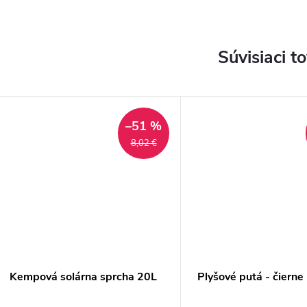
Súvisiaci t
–51 %
8,02 €
Kempová solárna sprcha 20L
Plyšové putá - čierne