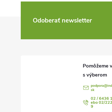
Z
Odoberať newsletter
á
p
ä
t
i
podpora
@
in
sk
e
02 / 6436 
ebo 02/22
9