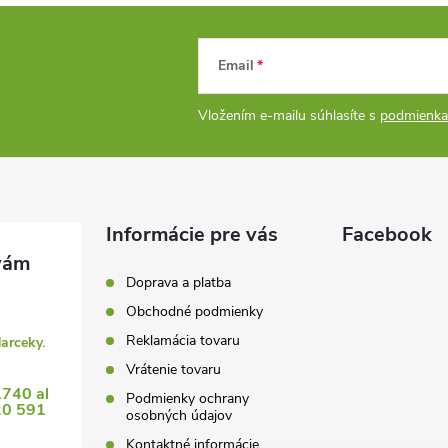
Email
Vložením e-mailu súhlasíte s
podmienka
Informácie pre vás
Facebook
Doprava a platba
Obchodné podmienky
Reklamácia tovaru
darceky.
Vrátenie tovaru
1740 al
Podmienky ochrany
20 591
osobných údajov
Kontaktné informácie