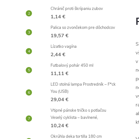
Chránič proti škrípaniu zubov
1,14 €
Palica so zvončekom pre dôchodcov
19,57 €
S
Lízatko vagína
v
2,44 €
v
Futbalový pohár 450 ml
n
11,11 €
p
LED stolná lampa Prostredník – F*ck
n
You (USB)
v
29,04 €
r
Vtipné pánske tričko s potlačou
a
Veselý cyklista – bavlnené,
k
10,24 €
Okrúhla deka tortilla 180 cm