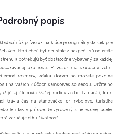
Podrobný popis
kladací nôž prívesok na kľúče je originálny darček pre
šetkých, ktorí chcú byť neustále v bezpečí, sú neustále
 strehu a potrebujú byť dostatočne vybavený za každej
eočakávanej okolnosti. Prívesok má skutočne veľmi
ríjemné rozmery, vďaka ktorým ho môžete pokojne
osiť na Vašich kľúčoch kamkoľvek so sebou. Určite ho
yužijú aj členovia Vašej rodiny alebo kamaráti, ktorí
adi trávia čas na stanovačke, pri rybolove, turistike
lebo len tak v prírode. Je vyrobený z nerezovej ocele,
torá zaručuje dlhú životnosť.