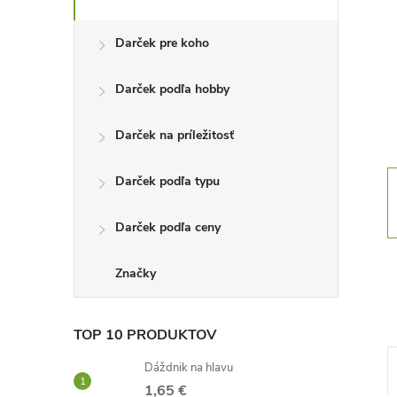
n
Darček pre koho
ý
Darček podľa hobby
p
Darček na príležitosť
a
Darček podľa typu
n
Darček podľa ceny
e
l
Značky
TOP 10 PRODUKTOV
Dáždnik na hlavu
1,65 €