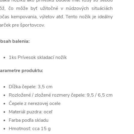
ďaka nožíku ako prívesku budete mať vždy so sebou
ôž, čo môže byť užitočné v núdzových situáciách
očas kempovania, výletov atď. Tento nožík je ideálny
arček pre športovcov.
bsah balenia:
1ks Prívesok skladací nožík
arametre produktu:
Dĺžka čepele:
3,5 cm
Rozložené / zložené rozmery čepele:
9,5 / 6,5 cm
Čepele z nerezovej ocele
Materiál puzdra: oceľ
Farba podľa skladu
Hmotnosť: cca 15 g