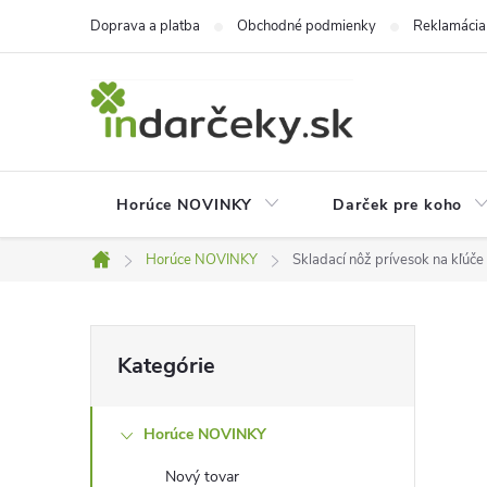
Prejsť
Doprava a platba
Obchodné podmienky
Reklamácia
na
obsah
Horúce NOVINKY
Darček pre koho
Horúce NOVINKY
Skladací nôž prívesok na kľúče
Domov
B
Preskočiť
Kategórie
kategórie
o
Horúce NOVINKY
č
Nový tovar