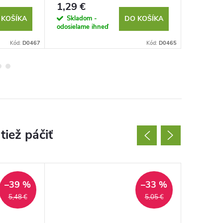
1,29 €
2,30 €
Skladom -
Sklad
 KOŠÍKA
DO KOŠÍKA
odosielame ihneď
odosielam
Kód:
D0467
Kód:
D0465
–39 %
–33 %
5,48 €
5,05 €