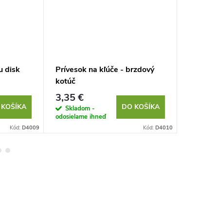
u disk
Prívesok na kľúče - brzdový
Prívesok
kotúč
3,35 €
3,35 €
 KOŠÍKA
DO KOŠÍKA
Skladom -
Sklad
odosielame ihneď
odosielam
Kód:
D4009
Kód:
D4010