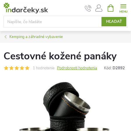
Prejsť
NÁKUPN
KOŠÍK
na
obsah
HĽADAŤ
Kemping a záhradné vybavenie
Cestovné kožené panáky
1 hodnotenie
Podrobnosti hodnotenia
Kód:
D2892