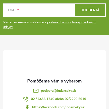
Z
Email
ODOBERAŤ
á
Vložením e-mailu súhlasíte s
podmienkami ochrany osobných
p
údajov
ä
t
i
e
podpora
@
indarceky.sk
02 / 6436 1740 alebo 02/2220 5919
https://facebook.com/indarceky.sk