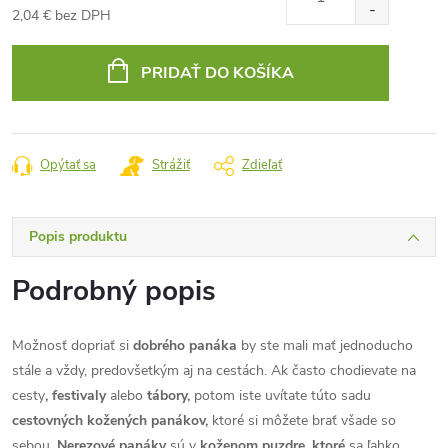
2,04 € bez DPH
Jednotková
cena:
PRIDAŤ DO KOŠÍKA
Opýtať sa
Strážiť
Zdieľať
Popis produktu
Podrobný popis
Možnosť dopriať si
dobrého panáka
by ste mali mať jednoducho
stále a vždy, predovšetkým aj na cestách. Ak často chodievate na
cesty
, festivaly
alebo
tábory,
potom iste uvítate túto sadu
cestovných kožených panákov,
ktoré si môžete brať všade so
sebou.
Nerezové panáky
sú v
koženom puzdre, ktoré
sa ľahko