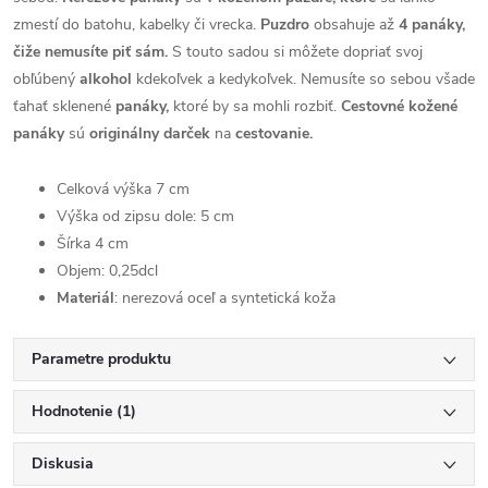
zmestí do batohu, kabelky či vrecka.
Puzdro
obsahuje až
4 panáky,
čiže nemusíte piť sám.
S touto sadou si môžete dopriať svoj
obľúbený
alkohol
kdekoľvek a kedykoľvek. Nemusíte so sebou všade
ťahať sklenené
panáky,
ktoré by sa mohli rozbiť.
Cestovné kožené
panáky
sú
originálny darček
na
cestovanie.
Celková výška 7 cm
Výška od zipsu dole: 5 cm
Šírka 4 cm
Objem: 0,25dcl
Materiál
: nerezová oceľ a syntetická koža
Parametre produktu
Hodnotenie (1)
Diskusia