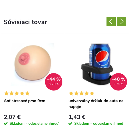
Súvisiaci tovar
–44 %
–48 %
3,70 €
2,79 €
Antistresové prso 9cm
univerzálny držiak do auta na
nápoje
2,07 €
1,43 €
Skladom - odosielame ihneď
Skladom - odosielame ihneď