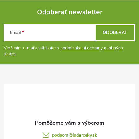
Odoberať newsletter
Z
Email
ODOBERAŤ
á
Vložením e-mailu súhlasíte s
podmienkami ochrany osobných
p
údajov
ä
t
i
e
podpora
@
indarceky.sk