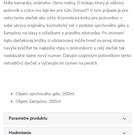
Máte kamaráta, známeho, člena rodiny, či kolegu ktorý je vášnivý
polovník a srdce mu bije len pre túto činnosť? V tom prípade je pre
neho tento darček ako ušitý. Kozmetická kniha pre polovníkov v
sebe ukrýva originálny kozmetický set v podobe sprchového gélu a
šampónu na vlasy s výťažkami z pravého olivovníka. Po otvorení
tejto darčekovej knižky si obdarovaný môže hneď na prvej strane
navyše prečítať tie najlepšie vtipy o polovníkoch a celý darček tak
nadobudne úplne nový rozmer. Darujte ozajstným polovníkom tento
netradičný darček a vyčarujte im úsmev na perách.
Objem sprchového gélu: 200ml
Objem šampónu: 200ml
Parametre produktu
Hodnotenie