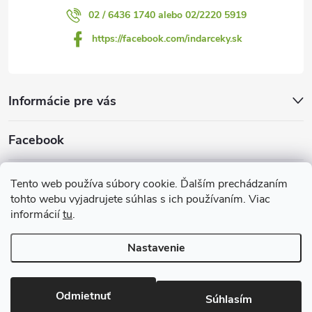
02 / 6436 1740 alebo 02/2220 5919
https://facebook.com/indarceky.sk
Informácie pre vás
Facebook
Prijímame online platby
Tento web používa súbory cookie. Ďalším prechádzaním
tohto webu vyjadrujete súhlas s ich používaním. Viac
informácií
tu
.
Nastavenie
Copyright 2026
Indarčeky.sk
. Všetky práva vyhradené.
Upraviť
nastavenie cookies
Odmietnuť
Súhlasím
Vytvoril Shoptet