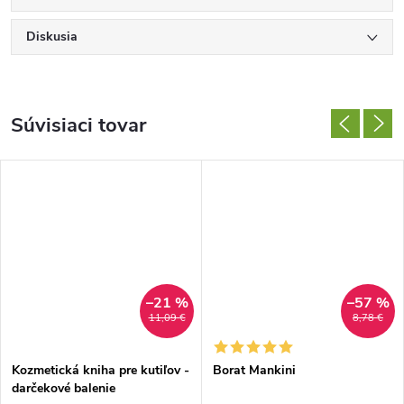
Diskusia
Súvisiaci tovar
–21 %
–57 %
11,09 €
8,78 €
Kozmetická kniha pre kutiľov -
Borat Mankini
darčekové balenie