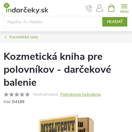
Prejsť
NÁKUPN
KOŠÍK
na
obsah
HĽADAŤ
Kozmetické sady
Kozmetická kniha pre
polovníkov - darčekové
balenie
Neohodnotené
Podrobnosti hodnotenia
Kód:
D4189