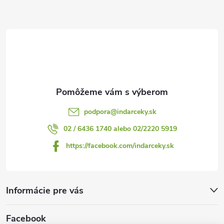
ä
t
i
e
podpora
@
indarceky.sk
02 / 6436 1740 alebo 02/2220 5919
https://facebook.com/indarceky.sk
Informácie pre vás
Facebook