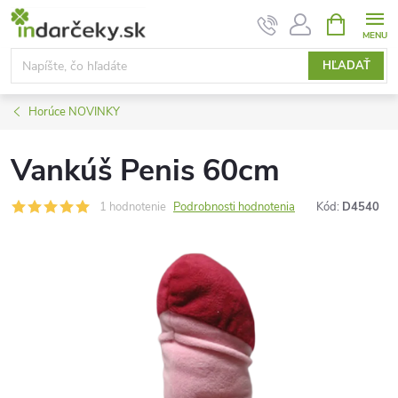
Prejsť
NÁKUPN
KOŠÍK
na
obsah
HĽADAŤ
Horúce NOVINKY
Vankúš Penis 60cm
1 hodnotenie
Podrobnosti hodnotenia
Kód:
D4540