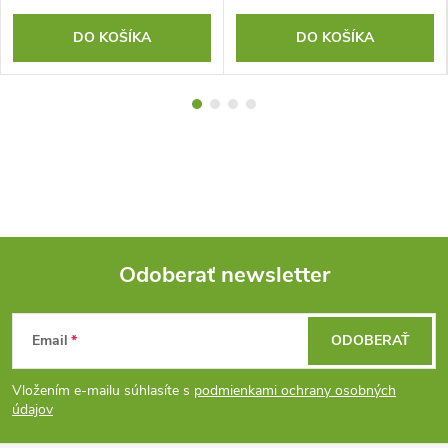
DO KOŠÍKA
DO KOŠÍKA
Odoberať newsletter
Z
Email
ODOBERAŤ
á
Vložením e-mailu súhlasíte s
podmienkami ochrany osobných
p
údajov