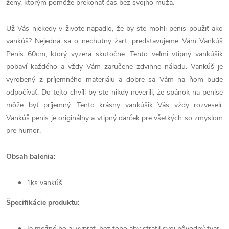
ženy, ktorým pomôže prekonať čas bez svojho muža.
Už Vás niekedy v živote napadlo, že by ste mohli penis použiť ako
vankúš? Nejedná sa o nechutný žart, predstavujeme Vám Vankúš
Penis 60cm, ktorý vyzerá skutočne. Tento veľmi vtipný vankúšik
pobaví každého a vždy Vám zaručene zdvihne náladu. Vankúš je
vyrobený z príjemného materiálu a dobre sa Vám na ňom bude
odpočívať. Do tejto chvíli by ste nikdy neverili, že spánok na penise
môže byť príjemný. Tento krásny vankúšik Vás vždy rozveselí.
Vankúš penis je originálny a vtipný darček pre všetkých so zmyslom
pre humor.
Obsah balenia:
1ks vankúš
Špecifikácie produktu:
Je možné ho aj vyprať, bez toho aby stratil svoj pôvodný tvar