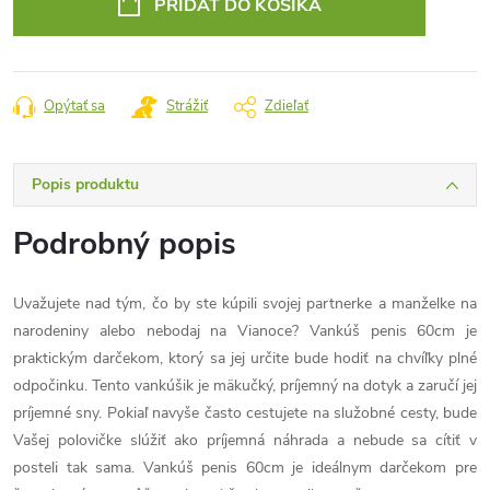
PRIDAŤ DO KOŠÍKA
Opýtať sa
Strážiť
Zdieľať
Popis produktu
Podrobný popis
Uvažujete nad tým, čo by ste kúpili svojej partnerke a manželke na
narodeniny alebo nebodaj na Vianoce? Vankúš penis 60cm je
praktickým darčekom, ktorý sa jej určite bude hodiť na chvíľky plné
odpočinku. Tento vankúšik je mäkučký, príjemný na dotyk a zaručí jej
príjemné sny. Pokiaľ navyše často cestujete na služobné cesty, bude
Vašej polovičke slúžiť ako príjemná náhrada a nebude sa cítiť v
posteli tak sama. Vankúš penis 60cm je ideálnym darčekom pre