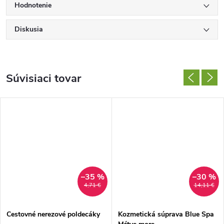
Hodnotenie
Diskusia
Súvisiaci tovar
–35 %
–30 %
4,71 €
14,11 €
Cestovné nerezové poldecáky
Kozmetická súprava Blue Spa