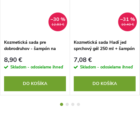
–30 %
–31 %
12,83 €
10,40 €
Kozmetická sada pre
Kozmetická sada Hadí jed
dobrodruhov - šampón na
sprchový gél 250 ml + šampón
vlasy, toaletné mydlo, sprchový
na vlasy 250 ml
8,90 €
7,08 €
gél
Skladom - odosielame ihneď
Skladom - odosielame ihneď
DO KOŠÍKA
DO KOŠÍKA