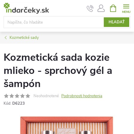
Prejsť
NÁKUPN
KOŠÍK
na
obsah
HĽADAŤ
Kozmetické sady
Kozmetická sada kozie
mlieko - sprchový gél a
šampón
Neohodnotené
Podrobnosti hodnotenia
Kód:
D6223