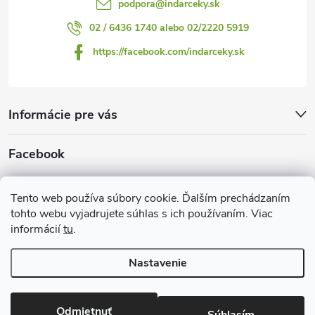
podpora
@
indarceky.sk
02 / 6436 1740 alebo 02/2220 5919
https://facebook.com/indarceky.sk
Informácie pre vás
Facebook
Prijímame online platby
Tento web používa súbory cookie. Ďalším prechádzaním
tohto webu vyjadrujete súhlas s ich používaním. Viac
informácií
tu
.
Nastavenie
Copyright 2026
Indarčeky.sk
. Všetky práva vyhradené.
Upraviť
nastavenie cookies
Odmietnuť