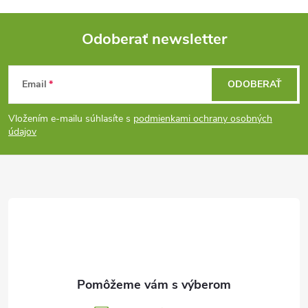
Odoberať newsletter
Z
Email
ODOBERAŤ
á
Vložením e-mailu súhlasíte s
podmienkami ochrany osobných
p
údajov
ä
t
i
e