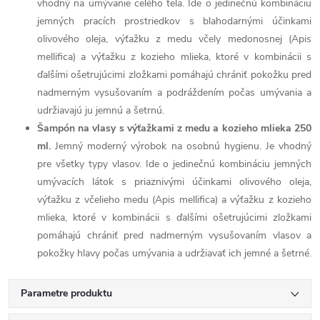
vhodný na umývanie celého tela. Ide o jedinečnú kombináciu
jemných pracích prostriedkov s blahodarnými účinkami
olivového oleja, výťažku z medu včely medonosnej (Apis
mellifica) a výťažku z kozieho mlieka, ktoré v kombinácii s
ďalšími ošetrujúcimi zložkami pomáhajú chrániť pokožku pred
nadmerným vysušovaním a podráždením počas umývania a
udržiavajú ju jemnú a šetrnú.
Šampón na vlasy s výťažkami z medu a kozieho mlieka 250
ml.
Jemný moderný výrobok na osobnú hygienu. Je vhodný
pre všetky typy vlasov. Ide o jedinečnú kombináciu jemných
umývacích látok s priaznivými účinkami olivového oleja,
výťažku z včelieho medu (Apis mellifica) a výťažku z kozieho
mlieka, ktoré v kombinácii s ďalšími ošetrujúcimi zložkami
pomáhajú chrániť pred nadmerným vysušovaním vlasov a
pokožky hlavy počas umývania a udržiavať ich jemné a šetrné.
Parametre produktu