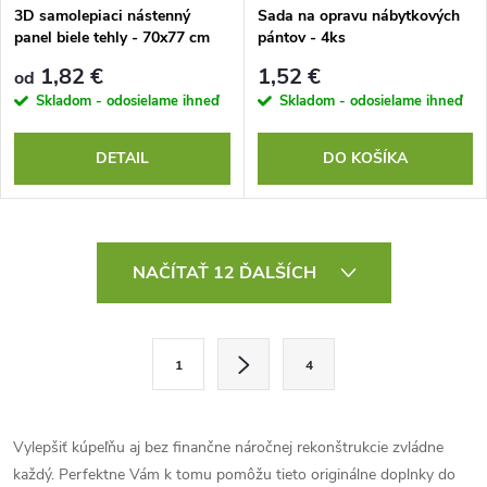
3D samolepiaci nástenný
Sada na opravu nábytkových
panel biele tehly - 70x77 cm
pántov - 4ks
1,82 €
1,52 €
od
Skladom - odosielame ihneď
Skladom - odosielame ihneď
DETAIL
DO KOŠÍKA
O
NAČÍTAŤ 12 ĎALŠÍCH
v
l
S
1
4
t
á
r
d
á
Vylepšiť kúpeľňu aj bez finančne náročnej rekonštrukcie zvládne
a
n
každý. Perfektne Vám k tomu pomôžu tieto originálne doplnky do