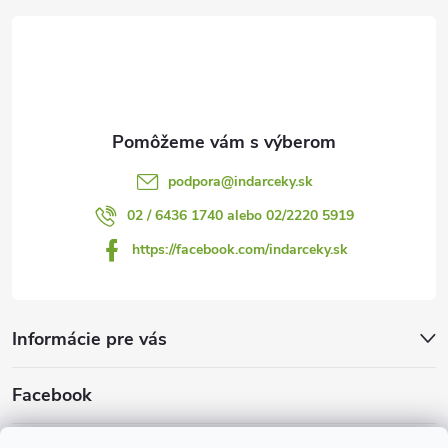
t
i
s
i
u
e
podpora
@
indarceky.sk
02 / 6436 1740 alebo 02/2220 5919
https://facebook.com/indarceky.sk
Informácie pre vás
Facebook