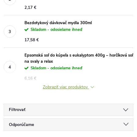
2,17 €
Bezdotykový dávkovač mydla 300ml
Skladom - odosielame ihneď
17,58 €
Epsomská soľ do kúpeľa s eukalyptom 400g – horčíková soľ
na svaly a relax
Skladom - odosielame ihneď
6,16 €
Zobraziť viac produktov
Filtrovať
R
Odporúčame
Najlacnejšie