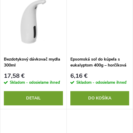
d
u
u
k
k
t
t
o
o
Bezdotykový dávkovač mydla
Epsomská soľ do kúpeľa s
300ml
eukalyptom 400g – horčíková
v
soľ na svaly a relax
v
17,58 €
6,16 €
Skladom - odosielame ihneď
Skladom - odosielame ihneď
DETAIL
DO KOŠÍKA