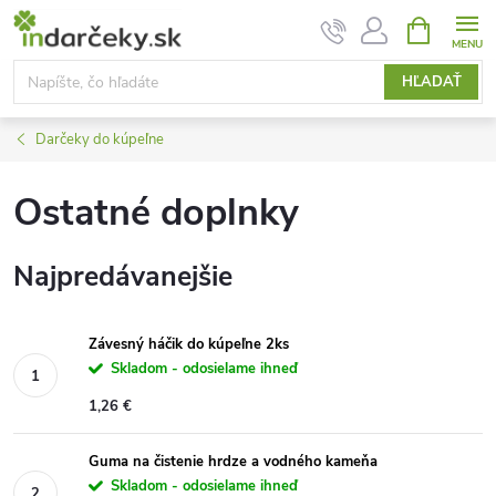
Prejsť
NÁKUPN
KOŠÍK
na
obsah
HĽADAŤ
Darčeky do kúpeľne
Ostatné doplnky
Najpredávanejšie
Závesný háčik do kúpeľne 2ks
Skladom - odosielame ihneď
1,26 €
Guma na čistenie hrdze a vodného kameňa
Skladom - odosielame ihneď