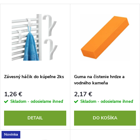
a
V
Najdrahšie
d
ý
Najpredávanejšie
e
p
Abecedne
n
i
i
s
e
Závesný háčik do kúpeľne 2ks
Guma na čistenie hrdze a
vodného kameňa
p
p
1,26 €
2,17 €
r
Skladom - odosielame ihneď
Skladom - odosielame ihneď
r
o
DETAIL
DO KOŠÍKA
o
d
Novinka