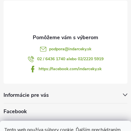
t
i
e
podpora
@
indarceky.sk
02 / 6436 1740 alebo 02/2220 5919
https://facebook.com/indarceky.sk
Informácie pre vás
Facebook
Prijímame online platby
Tento web používa súbory cookie. Ďalším prechádzaním