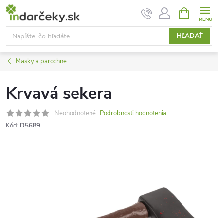
Prejsť
NÁKUPN
KOŠÍK
na
obsah
HĽADAŤ
Masky a parochne
Krvavá sekera
Neohodnotené
Podrobnosti hodnotenia
Kód:
D5689