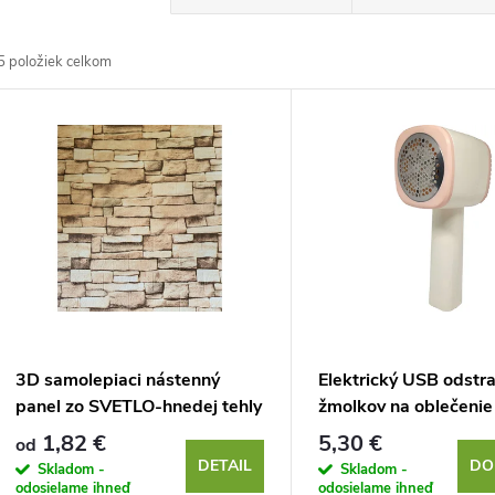
a
5
položiek celkom
d
V
e
ý
n
p
e
s
p
p
3D samolepiaci nástenný
Elektrický USB odstr
r
panel zo SVETLO-hnedej tehly
žmolkov na oblečenie
r
70 x 77 x 0,1 cm
1,82 €
5,30 €
od
o
DETAIL
DO
Skladom -
Skladom -
odosielame ihneď
odosielame ihneď