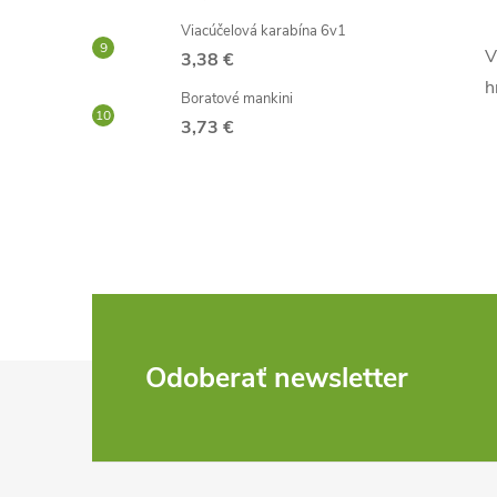
l
Viacúčelová karabína 6v1
V
3,38 €
h
Boratové mankini
3,73 €
i
Z
r
Odoberať newsletter
á