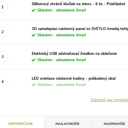
Silikonový chránič klučiek na stenu - 6 ks - Priehľadné
Skladom - odosielame ihneď
3D samolepiaci nástenný panel zo SVETLO-hnedej tehly
Skladom - odosielame ihneď
Elektrický USB odstraňovač žmolkov na oblečenie
Skladom - odosielame ihneď
LED svietiace nástenné hodiny - poškodený obal
Skladom - odosielame ihneď
Zobraziť viac produ
R
ODPORÚČAME
NAJLACNEJŠIE
NAJDRAHŠIE