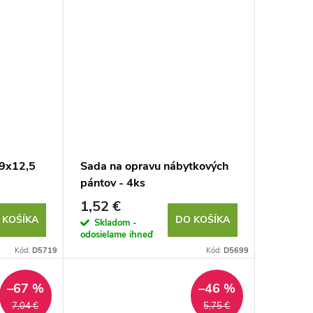
29x12,5
Sada na opravu nábytkových
pántov - 4ks
1,52 €
 KOŠÍKA
DO KOŠÍKA
Skladom -
odosielame ihneď
Kód:
D5719
Kód:
D5699
–67 %
–46 %
7,04 €
5,75 €