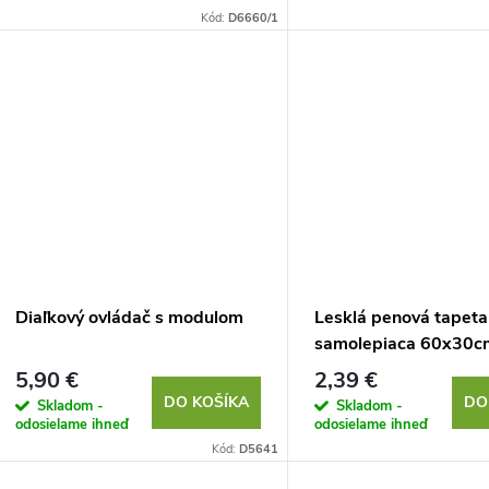
o
d
Kód:
D6660/1
d
u
u
k
k
t
t
o
o
v
v
Diaľkový ovládač s modulom
Lesklá penová tapeta
samolepiaca 60x30cm
mramor
5,90 €
2,39 €
DO KOŠÍKA
DO
Skladom -
Skladom -
odosielame ihneď
odosielame ihneď
Kód:
D5641