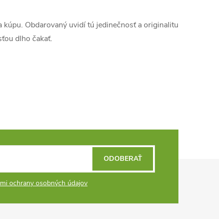
r
á
a kúpu. Obdarovaný uvidí tú jedinečnosť a originalitu
n
ťou dlho čakať.
k
o
v
a
n
i
e
ODOBERAŤ
mi ochrany osobných údajov