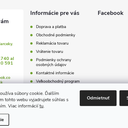
y
Informácie pre vás
Facebook
v
ý
Doprava a platba
Obchodné podmienky
p
Reklamácia tovaru
darceky.
Vrátenie tovaru
1740 al
s
Podmienky ochrany
20 591
osobných údajov
u
Kontaktné informácie
ook.co
Veľkoobchodný program
sk
oužíva súbory cookie. Ďalším
Odmietnuť
m tohto webu vyjadrujete súhlas s
ním. Viac informácií
tu
.
 nastavenie cookies
ie