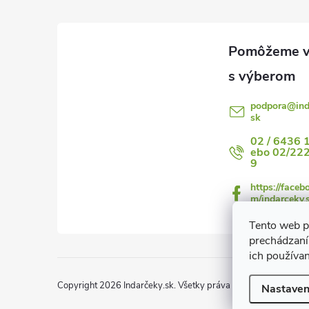
p
ä
t
i
podpora
@
in
i
sk
e
02 / 6436 
ebo 02/22
9
https://faceb
m/indarceky.
Tento web p
prechádzaní
ich používa
Copyright 2026
Indarčeky.sk
. Všetky práva vyhradené.
Upraviť
Nastaven