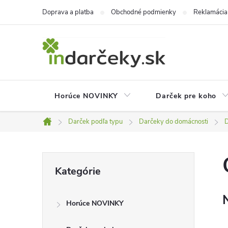
Prejsť
Doprava a platba
Obchodné podmienky
Reklamácia
na
obsah
Horúce NOVINKY
Darček pre koho
Darček podľa typu
Darčeky do domácnosti
D
Domov
B
Preskočiť
Kategórie
kategórie
o
Horúce NOVINKY
č