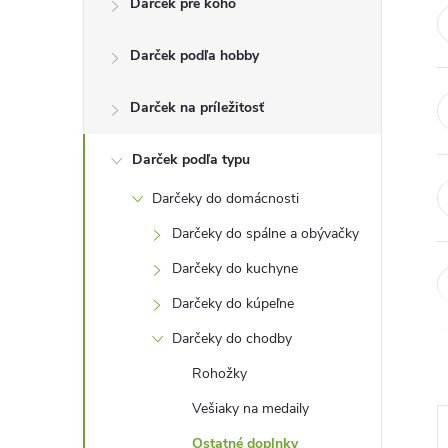
Darček pre koho
n
Darček podľa hobby
ý
p
Darček na príležitosť
a
Darček podľa typu
Darčeky do domácnosti
n
Darčeky do spálne a obývačky
e
Darčeky do kuchyne
Darčeky do kúpeľne
l
Darčeky do chodby
Rohožky
Vešiaky na medaily
Ostatné doplnky