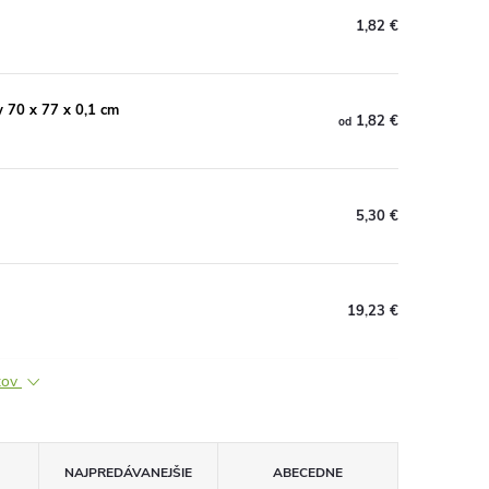
1,82 €
 70 x 77 x 0,1 cm
1,82 €
od
5,30 €
19,23 €
ktov
NAJPREDÁVANEJŠIE
ABECEDNE