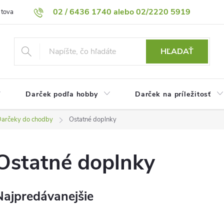
02 / 6436 1740 alebo 02/2220 5919
 tovaru
Vrátenie tovaru
Podmienky ochrany osobných údajov
HĽADAŤ
Darček podľa hobby
Darček na príležitosť
arčeky do chodby
Ostatné doplnky
Ostatné doplnky
Najpredávanejšie