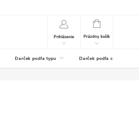
Kontaktné informácie
Veľkoobchodný program
NÁKUPNÝ
KOŠÍK
Prázdny košík
Prihlásenie
Darček podľa typu
Darček podľa ceny