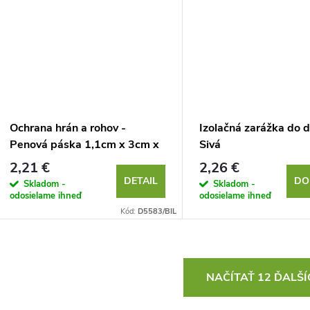
Ochrana hrán a rohov -
Izolačná zarážka do d
Penová páska 1,1cm x 3cm x
Sivá
200cm
2,21 €
2,26 €
DETAIL
DO
Skladom -
Skladom -
odosielame ihneď
odosielame ihneď
Kód:
D5583/BIL
O
NAČÍTAŤ 12 ĎALŠ
v