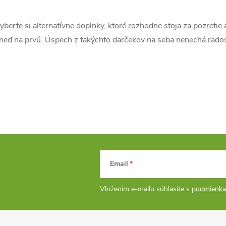
yberte si alternatívne doplnky, ktoré rozhodne stoja za pozretie 
á
neď na prvú. Úspech z takýchto darčekov na seba nenechá rados
d
a
c
e
p
Email
v
Vložením e-mailu súhlasíte s
podmienka
k