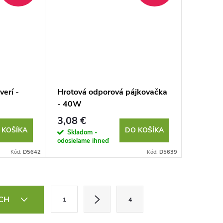
verí -
Hrotová odporová pájkovačka
- 40W
3,08 €
 KOŠÍKA
DO KOŠÍKA
Skladom -
odosielame ihneď
Kód:
D5642
Kód:
D5639
S
ÍCH
1
4
t