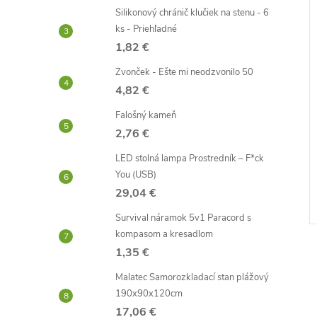
Silikonový chránič klučiek na stenu - 6
ks - Priehľadné
1,82 €
Zvonček - Ešte mi neodzvonilo 50
4,82 €
Falošný kameň
2,76 €
LED stolná lampa Prostredník – F*ck
You (USB)
29,04 €
Survival náramok 5v1 Paracord s
kompasom a kresadlom
1,35 €
Malatec Samorozkladací stan plážový
190x90x120cm
17,06 €