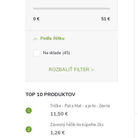
0
€
51
€
Podľa štítku
Na sklade
45
ROZBALIŤ FILTER
TOP 10 PRODUKTOV
Tričko - Pat a Mat - a je to - čierne
11,50 €
Závesný háčik do kúpeľne 2ks
1,26 €