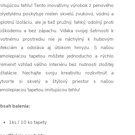
mitujúcou tehlu! Tento inovatívny výrobok z penového
olyetylénu poskytuje nielen skvelú zvukovú, vodnú a
eplotnú izoláciu, ale je tiež pružný, ľahký, odolný proti
oškodeniu a bez zápachu. Vďaka svojej šetrnosti k
ivotnému prostrediu nie je náchylný k hubovým
nfekciám a odoláva aj útokom hmyzu. S našou
amolepiacou tapetou môžete jednoducho a rýchlo
remeniť vzhľad vášho interiéru bez nutnosti zložitej
nštalácie. Nechajte svoju kreativitu rozkvitnúť a
ytvorte si skvelý a štýlový priestor s našou
amolepiacou tapetou imitujúcou tehlu!
bsah balenia:
1ks / 10 ks tapety