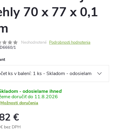
ehly 70 x 77 x 0,1
m
Neohodnotené
Podrobnosti hodnotenia
D6660/1
ant
kladom - odosielame ihneď
11.8.2026
Možnosti doručenia
,82 €
 € bez DPH
otková