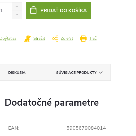
:
PRIDAŤ DO KOŠÍKA
Opýtať sa
Strážiť
Zdieľať
Tlač
DISKUSIA
SÚVISIACE PRODUKTY
Dodatočné parametre
EAN
:
5905679084014