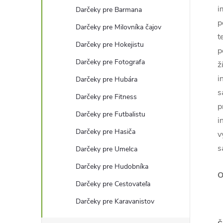
i
Darčeky pre Barmana
p
Darčeky pre Milovníka čajov
t
Darčeky pre Hokejistu
p
Darčeky pre Fotografa
ž
i
Darčeky pre Hubára
s
Darčeky pre Fitness
p
Darčeky pre Futbalistu
i
Darčeky pre Hasiča
v
s
Darčeky pre Umelca
Darčeky pre Hudobníka
O
Darčeky pre Cestovateľa
Darčeky pre Karavanistov