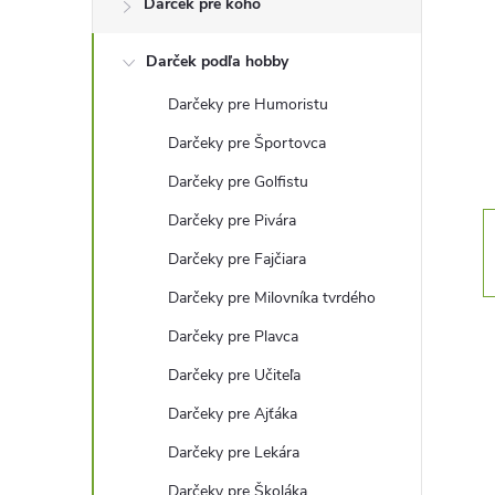
Darček pre koho
n
Darček podľa hobby
ý
Darčeky pre Humoristu
p
Darčeky pre Športovca
a
Darčeky pre Golfistu
Darčeky pre Pivára
n
Darčeky pre Fajčiara
e
Darčeky pre Milovníka tvrdého
Darčeky pre Plavca
l
Darčeky pre Učiteľa
Darčeky pre Ajťáka
Darčeky pre Lekára
Darčeky pre Školáka