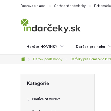
Prejsť
Doprava a platba
Obchodné podmienky
Reklamácia
na
obsah
Horúce NOVINKY
Darček pre koho
Darček podľa hobby
Darčeky pre Domáceho kuti
Domov
B
Preskočiť
Kategórie
kategórie
o
Horúce NOVINKY
č