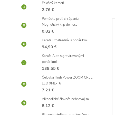
Falošný kameň
2,76 €
Pomôcka proti chrápaniu -
Magnetický klip do nosa
0,82 €
Karafa Prostredník s pohárikmi
94,90 €
Karafa Auto s gravírovanými
pohárikmi
138,55 €
Čelovka High Power ZOOM CREE
LED XML-T6
ová tapeta
Plastová stierka s filcom na
7,21 €
a 60x30cm sivý
autofólie a samolepky (10 cm)
– Modrá
Alkoholické človeče nehnevaj sa
0,87 €
8,12 €
Skladom -
DO KOŠÍKA
DO KOŠÍKA
neď
odosielame ihneď
Plynová náplň do zapaľovačov a