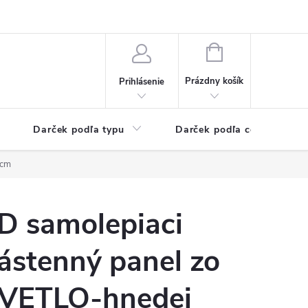
Kontaktné informácie
Veľkoobchodný program
NÁKUPNÝ
KOŠÍK
Prázdny košík
Prihlásenie
Darček podľa typu
Darček podľa ceny
 cm
D samolepiaci
ástenný panel zo
VETLO-hnedej