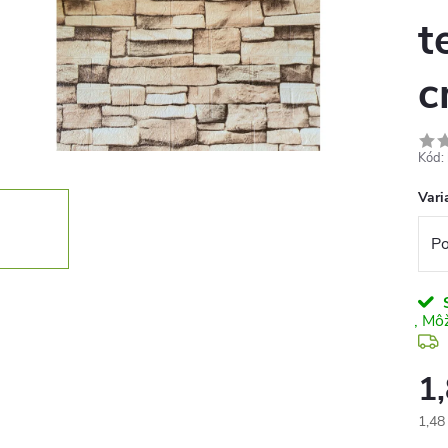
t
c
Kód:
Vari
S
1
1,48
Jedn