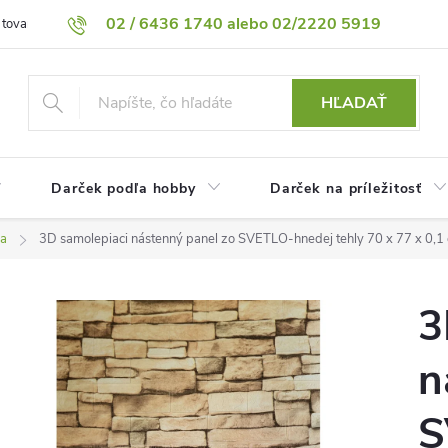
02 / 6436 1740 alebo 02/2220 5919
 tovaru
Vrátenie tovaru
Podmienky ochrany osobných údajov
HĽADAŤ
Darček podľa hobby
Darček na príležitosť
la
3D samolepiaci nástenný panel zo SVETLO-hnedej tehly 70 x 77 x 0,1
3
n
S