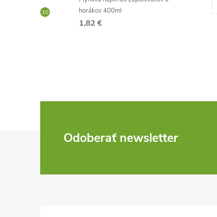
Kód:
D5841
Kód:
D5994
horákov 400ml
1,82 €
Z
Odoberať newsletter
á
p
ä