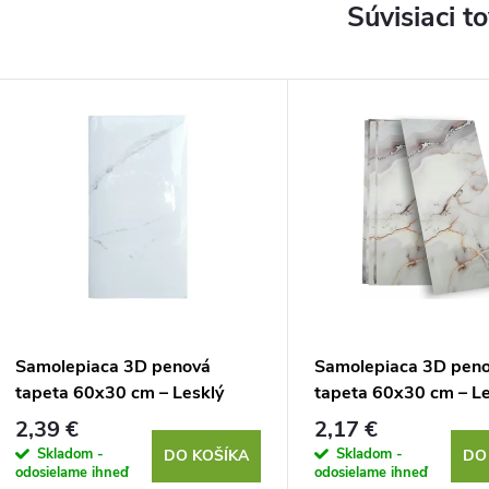
Súvisiaci t
Samolepiaca 3D penová
Samolepiaca 3D pen
tapeta 60x30 cm – Lesklý
tapeta 60x30 cm – Le
biely mramor
šedo-zlatý mramor
2,39 €
2,17 €
Skladom -
Skladom -
DO KOŠÍKA
DO
odosielame ihneď
odosielame ihneď