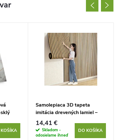
ovar
ová
Samolepiaca 3D tapeta
Lesklá 
sklý
imitácia drevených lamiel –
samolep
svetlé drevo (60 x 300 cm)
mramor
14,41 €
2,39 €
Skladom -
Sklad
 KOŠÍKA
DO KOŠÍKA
odosielame ihneď
odosielam