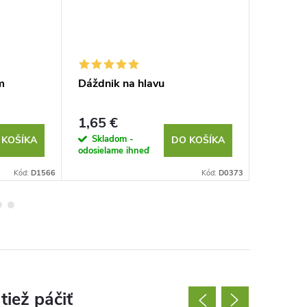
m
Dáždnik na hlavu
Plyšové
1,65 €
1,79 €
Skladom -
Sklad
 KOŠÍKA
DO KOŠÍKA
odosielame ihneď
odosielam
Kód:
D1566
Kód:
D0373