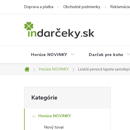
Prejsť
Doprava a platba
Obchodné podmienky
Reklamácia
na
obsah
Horúce NOVINKY
Darček pre koho
Horúce NOVINKY
Lesklá penová tapeta samolep
Domov
B
Preskočiť
Kategórie
kategórie
o
Horúce NOVINKY
č
Nový tovar