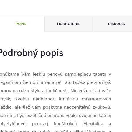
POPIS
HODNOTENIE
DISKUSIA
Podrobný popis
onúkame Vám lesklú penovú samolepiacu tapetu v
legantnom čiernom mramore! Táto tapeta pretvorí váš
omov na oázu štýlu a funkčnosti. Nielenže očarí vaše
mysly svojou nádhernou imitáciou mramorových
laždíc, ale tiež vám poskytne neoceniteľnú zvukovú,
epelnú a hydroizolačnú ochranu vďaka svojej unikátnej
olyetylénovej penovej konštrukcii. Flexibilita a