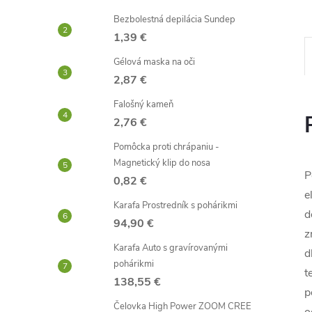
Bezbolestná depilácia Sundep
1,39 €
Gélová maska ​​na oči
2,87 €
Falošný kameň
2,76 €
Pomôcka proti chrápaniu -
Magnetický klip do nosa
P
0,82 €
e
Karafa Prostredník s pohárikmi
d
94,90 €
z
Karafa Auto s gravírovanými
d
pohárikmi
t
138,55 €
p
Čelovka High Power ZOOM CREE