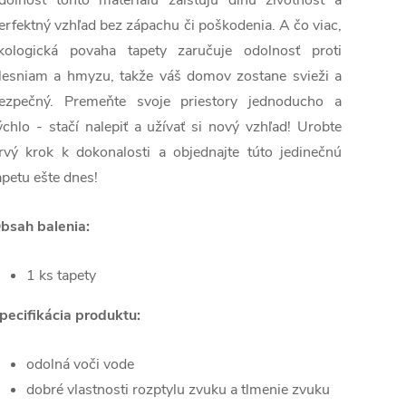
dolnosť tohto materiálu zaisťujú dlhú životnosť a
erfektný vzhľad bez zápachu či poškodenia. A čo viac,
kologická povaha tapety zaručuje odolnosť proti
lesniam a hmyzu, takže váš domov zostane svieži a
ezpečný. Premeňte svoje priestory jednoducho a
ýchlo - stačí nalepiť a užívať si nový vzhľad! Urobte
rvý krok k dokonalosti a objednajte túto jedinečnú
apetu ešte dnes!
bsah balenia:
1 ks tapety
pecifikácia produktu:
odolná voči vode
dobré vlastnosti rozptylu zvuku a tlmenie zvuku