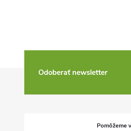
Z
Odoberať newsletter
á
p
ä