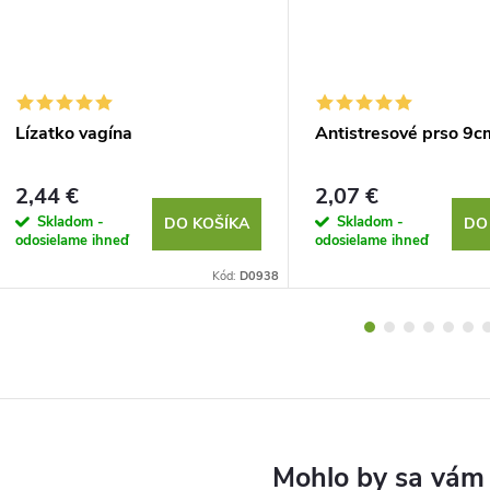
Lízatko vagína
Antistresové prso 9c
2,44 €
2,07 €
Skladom -
Skladom -
DO KOŠÍKA
DO
odosielame ihneď
odosielame ihneď
Kód:
D0938