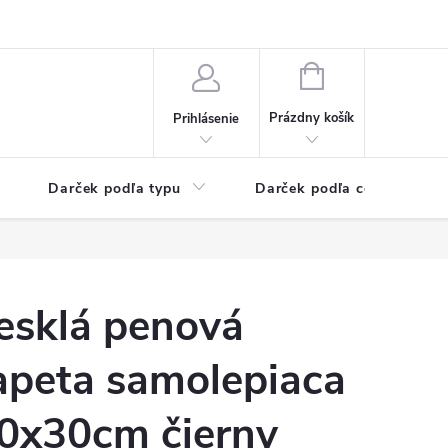
Kontaktné informácie
Veľkoobchodný program
NÁKUPNÝ
KOŠÍK
Prázdny košík
Prihlásenie
Darček podľa typu
Darček podľa ceny
esklá penová
apeta samolepiaca
0x30cm čierny