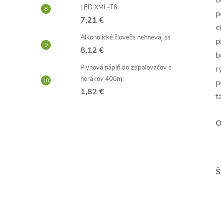
o
LED XML-T6
p
7,21 €
e
Alkoholické človeče nehnevaj sa
p
8,12 €
b
Plynová náplň do zapaľovačov a
r
horákov 400ml
p
1,82 €
t
O
Š