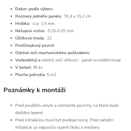
Dekor: podľa výberu
Rozmery jedného panelu:
91,4 x 15,2 cm
Hrúbka:
cca
1,5 mm
Nášupná vrstva
: 0,15–0,25 mm
Úžitková trieda:
21
Protišmykový povrch
Odolné voči mechanickému poškodeniu
Vodeodolný a
odolný voči vlhkosti - panel sa nedeformuje
V balení:
36 ks
Plocha pokrytia:
5 m2
Poznámky k montáži
Pred použitím umyte a odmastite povrchy, na ktoré budú
dlaždice lepené.
Pred inštaláciou musí byť podklad rovný. Pred začatím
inštalácie sa odporúča vyplniť škáry a medzery.