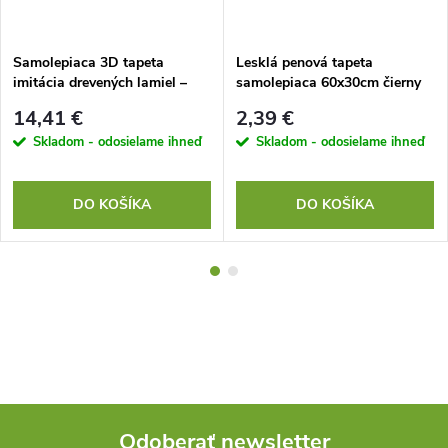
Samolepiaca 3D tapeta
Lesklá penová tapeta
imitácia drevených lamiel –
samolepiaca 60x30cm čierny
svetlé drevo (60 x 300 cm)
mramor
14,41 €
2,39 €
Skladom - odosielame ihneď
Skladom - odosielame ihneď
DO KOŠÍKA
DO KOŠÍKA
Odoberať newsletter