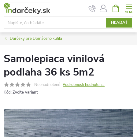
Prejsť
NÁKUPN
KOŠÍK
na
obsah
HĽADAŤ
Darčeky pre Domáceho kutila
Samolepiaca vinilová
podlaha 36 ks 5m2
Neohodnotené
Podrobnosti hodnotenia
Kód:
Zvoľte variant