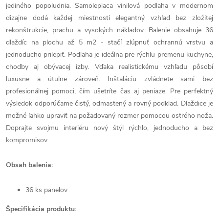
jediného popoludnia. Samolepiaca vinilová podlaha v modernom
dizajne dodá každej miestnosti elegantný vzhľad bez zložitej
rekonštrukcie, prachu a vysokých nákladov. Balenie obsahuje 36
dlaždíc na plochu až 5 m2 - stačí zlúpnuť ochrannú vrstvu a
jednoducho prilepiť. Podlaha je ideálna pre rýchlu premenu kuchyne,
chodby aj obývacej izby. Vďaka realistickému vzhľadu pôsobí
luxusne a útulne zároveň. Inštaláciu zvládnete sami bez
profesionálnej pomoci, čím ušetríte čas aj peniaze. Pre perfektný
výsledok odporúčame čistý, odmastený a rovný podklad. Dlaždice je
možné ľahko upraviť na požadovaný rozmer pomocou ostrého noža.
Doprajte svojmu interiéru nový štýl rýchlo, jednoducho a bez
kompromisov.
Obsah balenia:
36 ks panelov
Špecifikácia produktu: