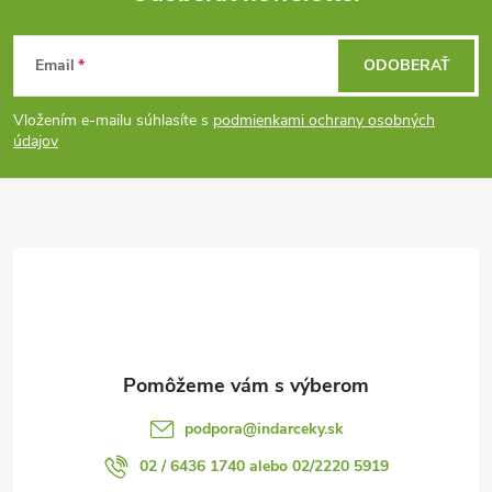
Z
Email
ODOBERAŤ
á
Vložením e-mailu súhlasíte s
podmienkami ochrany osobných
p
údajov
ä
t
i
e
podpora
@
indarceky.sk
02 / 6436 1740 alebo 02/2220 5919