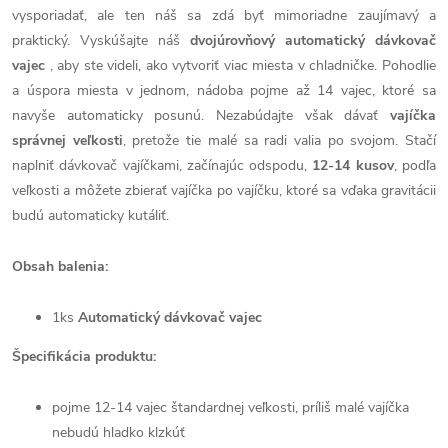
vysporiadať, ale ten náš sa zdá byť mimoriadne zaujímavý a
praktický. Vyskúšajte náš
dvojúrovňový automatický dávkovač
vajec
, aby ste videli, ako vytvoriť viac miesta v chladničke. Pohodlie
a úspora miesta v jednom, nádoba pojme až 14 vajec, ktoré sa
navyše automaticky posunú. Nezabúdajte však dávať
vajíčka
správnej veľkosti
, pretože tie malé sa radi valia po svojom. Stačí
naplniť dávkovač vajíčkami, začínajúc odspodu,
12-14 kusov
, podľa
veľkosti a môžete zbierať vajíčka po vajíčku, ktoré sa vďaka gravitácii
budú automaticky kutáliť.
Obsah balenia:
1ks
Automatický dávkovač vajec
Špecifikácia produktu:
pojme 12-14 vajec štandardnej veľkosti, príliš malé vajíčka
nebudú hladko klzkúť