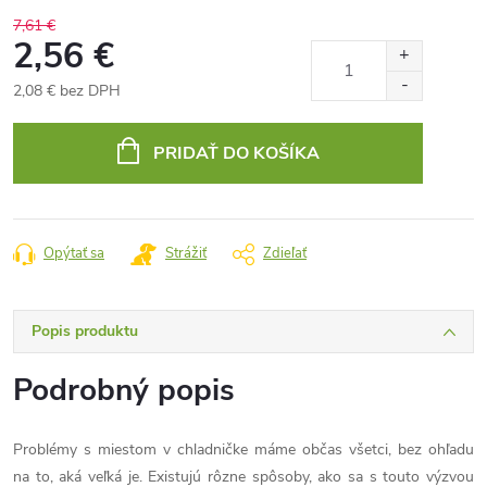
7,61 €
2,56 €
2,08 € bez DPH
Jednotková
cena:
PRIDAŤ DO KOŠÍKA
Opýtať sa
Strážiť
Zdieľať
Popis produktu
Podrobný popis
Problémy s miestom v chladničke máme občas všetci, bez ohľadu
na to, aká veľká je.
Existujú rôzne spôsoby, ako sa s touto výzvou