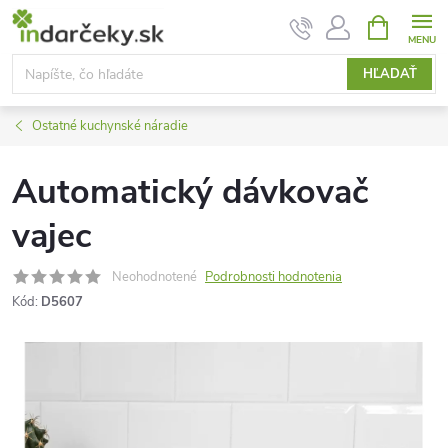
Prejsť
NÁKUPN
KOŠÍK
na
obsah
HĽADAŤ
Ostatné kuchynské náradie
Automatický dávkovač
vajec
Neohodnotené
Podrobnosti hodnotenia
Kód:
D5607