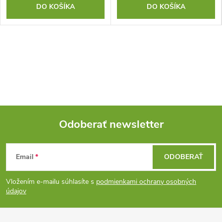
DO KOŠÍKA
DO KOŠÍKA
Odoberať newsletter
Z
Email
ODOBERAŤ
á
Vložením e-mailu súhlasíte s
podmienkami ochrany osobných
p
údajov
ä