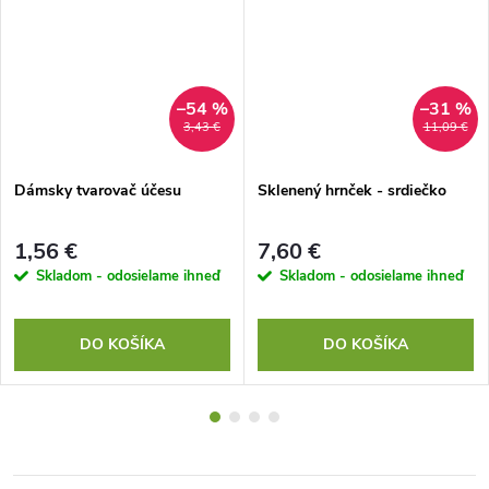
–54 %
–31 %
3,43 €
11,09 €
Dámsky tvarovač účesu
Sklenený hrnček - srdiečko
1,56 €
7,60 €
Skladom - odosielame ihneď
Skladom - odosielame ihneď
DO KOŠÍKA
DO KOŠÍKA