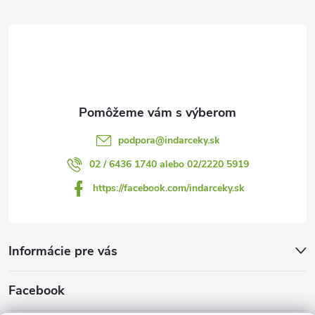
t
i
e
podpora
@
indarceky.sk
02 / 6436 1740 alebo 02/2220 5919
https://facebook.com/indarceky.sk
Informácie pre vás
Facebook