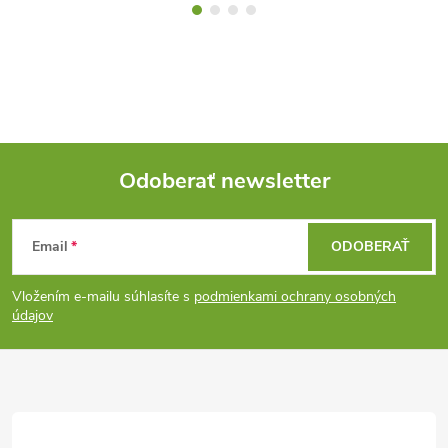
Odoberať newsletter
Z
Email
ODOBERAŤ
á
Vložením e-mailu súhlasíte s
podmienkami ochrany osobných
p
údajov
ä
t