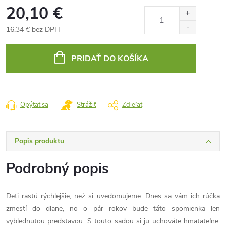
20,10 €
16,34 € bez DPH
Jednotková
cena:
PRIDAŤ DO KOŠÍKA
Opýtať sa
Strážiť
Zdieľať
Popis produktu
Podrobný popis
Deti rastú rýchlejšie, než si uvedomujeme. Dnes sa vám ich rúčka
zmestí do dlane, no o pár rokov bude táto spomienka len
vyblednutou predstavou. S touto sadou si ju uchováte hmatateľne.