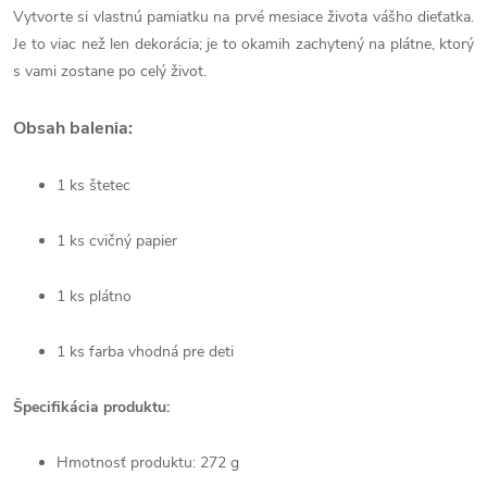
Vytvorte si vlastnú pamiatku na prvé mesiace života vášho dieťatka.
Je to viac než len dekorácia; je to okamih zachytený na plátne, ktorý
s vami zostane po celý život.
O
bsah balenia:
1 ks štetec
1 ks cvičný papier
1 ks plátno
1 ks farba vhodná pre deti
Špecifikácia produktu:
Hmotnosť produktu: 272 g