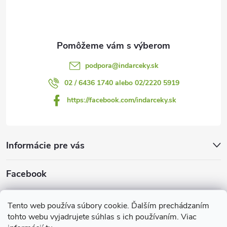
i
e
podpora
@
indarceky.sk
02 / 6436 1740 alebo 02/2220 5919
https://facebook.com/indarceky.sk
Informácie pre vás
Facebook
Prijímame online platby
Tento web používa súbory cookie. Ďalším prechádzaním
tohto webu vyjadrujete súhlas s ich používaním. Viac