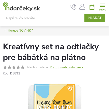
Prejsť
NÁKUPN
KOŠÍK
na
obsah
HĽADAŤ
Horúce NOVINKY
Kreatívny set na odtlačky
pre bábätká na plátno
Neohodnotené
Podrobnosti hodnotenia
Kód:
D5891