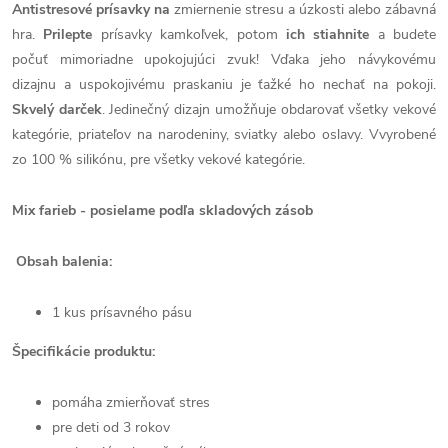
Antistresové prísavky na
zmiernenie stresu a úzkosti alebo zábavná
hra.
Prilepte
prísavky kamkoľvek, potom
ich stiahnite
a budete
počuť mimoriadne upokojujúci zvuk! Vďaka jeho návykovému
dizajnu a uspokojivému praskaniu je ťažké ho nechať na pokoji.
Skvelý darček
. Jedinečný dizajn umožňuje obdarovať všetky vekové
kategórie, priateľov na narodeniny, sviatky alebo oslavy. V
vyrobené
zo 100 % silikónu, pre všetky vekové kategórie.
Mix farieb - posielame podľa skladových zásob
Obsah balenia:
1 kus prísavného pásu
Špecifikácie produktu:
pomáha zmierňovať stres
pre deti od 3 rokov