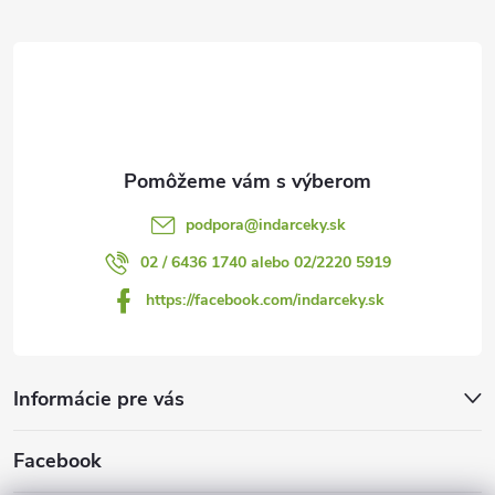
ä
t
i
e
podpora
@
indarceky.sk
02 / 6436 1740 alebo 02/2220 5919
https://facebook.com/indarceky.sk
Informácie pre vás
Facebook