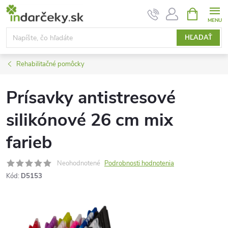
Prejsť
NÁKUPN
KOŠÍK
na
obsah
HĽADAŤ
Rehabilitačné pomôcky
Prísavky antistresové
silikónové 26 cm mix
farieb
Neohodnotené
Podrobnosti hodnotenia
Kód:
D5153