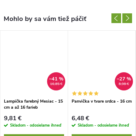
–41 %
–27 %
16,85 €
8,98 €
Lampička farebný Mesiac - 15
Panvička v tvare srdca - 16 cm
cm a až 16 farieb
9,81 €
6,48 €
Skladom - odosielame ihneď
Skladom - odosielame ihneď