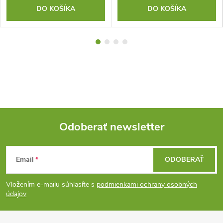
DO KOŠÍKA
DO KOŠÍKA
Odoberať newsletter
Z
Email
ODOBERAŤ
á
Vložením e-mailu súhlasíte s
podmienkami ochrany osobných
p
údajov