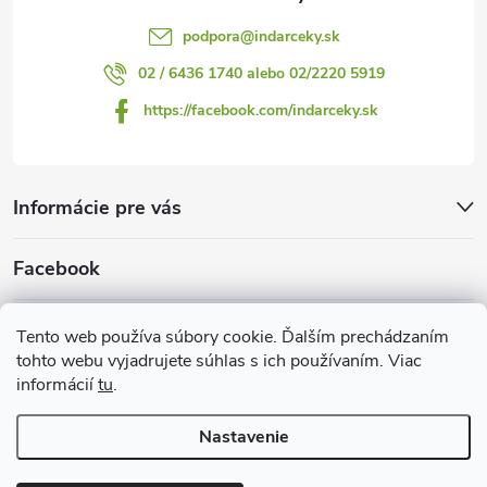
podpora
@
indarceky.sk
02 / 6436 1740 alebo 02/2220 5919
https://facebook.com/indarceky.sk
Informácie pre vás
Facebook
Prijímame online platby
Tento web používa súbory cookie. Ďalším prechádzaním
tohto webu vyjadrujete súhlas s ich používaním. Viac
informácií
tu
.
Nastavenie
Copyright 2026
Indarčeky.sk
. Všetky práva vyhradené.
Upraviť