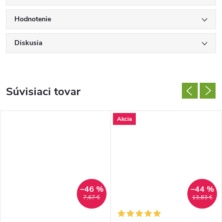
Hodnotenie
Diskusia
Súvisiaci tovar
Akcia
–46 %
–44 %
7,67 €
13,83 €