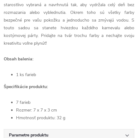
starostlivo vybraná a navrhnutá tak, aby vydržala celý deň bez
rozmazania alebo vyblednutia. Okrem toho sú všetky farby
bezpečné pre vašu pokožku a jednoducho sa zmývajú vodou. S
touto sadou sa stanete hviezdou každého karnevalu alebo
kostýmovej párty. Pridajte na tvár trochu farby a nechajte svoju
kreativitu voľne plynúť!
Obsah balenia:
1 ks farieb
Špecifikácie produktu:
7 farieb
Rozmer: 7 x 7 x 3 cm
Hmotnosť produktu: 32 g
Parametre produktu