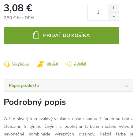
3,08 €
2,50 € bez DPH
Jednotková
cena:
PRIDAŤ DO KOŠÍKA
Opýtať sa
Strážiť
Zdieľať
Popis produktu
Podrobný popis
Zažite skvelý karnevalový vzhľad s našou sadou 7 farieb na tvár a
štetcami. S týmito živými a odolnými farbami môžete vytvoriť
nekonečné kombinácie výrazných dizajnov. Každá farba je