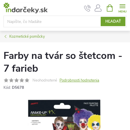
Prejsť
NÁKUPN
KOŠÍK
na
obsah
HĽADAŤ
Kozmetické pomôcky
Farby na tvár so štetcom -
7 farieb
Neohodnotené
Podrobnosti hodnotenia
Kód:
D5678