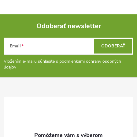
Odoberať newsletter
Z
Email
ODOBERAŤ
á
Vložením e-mailu súhlasíte s
podmienkami ochrany osobných
p
údajov
ä
t
i
e