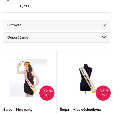
6,29 €
Filtrovať
R
Odporúčame
a
Najlacnejšie
V
Najdrahšie
d
ý
Najpredávanejšie
e
p
Abecedne
n
i
–32 %
–32 %
9,35 €
9,35 €
i
s
Šerpa - Hen party
Šerpa - Miss dôchodkyňa