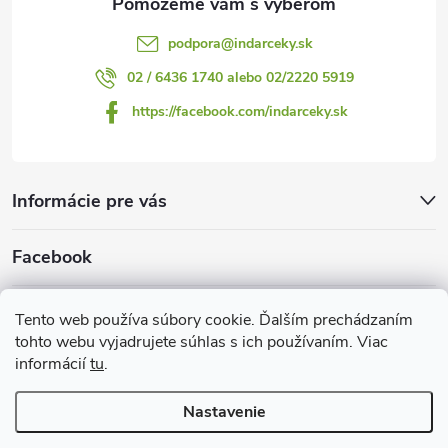
s
podpora
@
indarceky.sk
u
02 / 6436 1740 alebo 02/2220 5919
https://facebook.com/indarceky.sk
Informácie pre vás
Facebook
Prijímame online platby
Tento web používa súbory cookie. Ďalším prechádzaním
tohto webu vyjadrujete súhlas s ich používaním. Viac
informácií
tu
.
Nastavenie
Copyright 2026
Indarčeky.sk
. Všetky práva vyhradené.
Upraviť