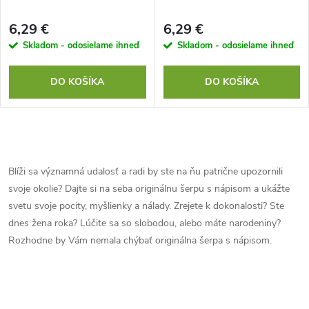
e
p
p
6,29 €
6,29 €
r
Skladom - odosielame ihneď
Skladom - odosielame ihneď
r
o
DO KOŠÍKA
DO KOŠÍKA
o
d
d
O
u
u
v
Blíži sa významná udalosť a radi by ste na ňu patrične upozornili
k
svoje okolie? Dajte si na seba originálnu šerpu s nápisom a ukážte
l
k
svetu svoje pocity, myšlienky a nálady. Zrejete k dokonalosti? Ste
t
á
dnes žena roka? Lúčite sa so slobodou, alebo máte narodeniny?
t
Rozhodne by Vám nemala chýbať originálna šerpa s nápisom.
o
d
o
a
v