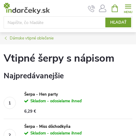
Prejsť
NÁKUPN
KOŠÍK
na
obsah
HĽADAŤ
Dámske vtipné oblečenie
Vtipné šerpy s nápisom
Najpredávanejšie
Šerpa - Hen party
Skladom - odosielame ihneď
6,29 €
Šerpa - Miss dôchodkyňa
Skladom - odosielame ihneď