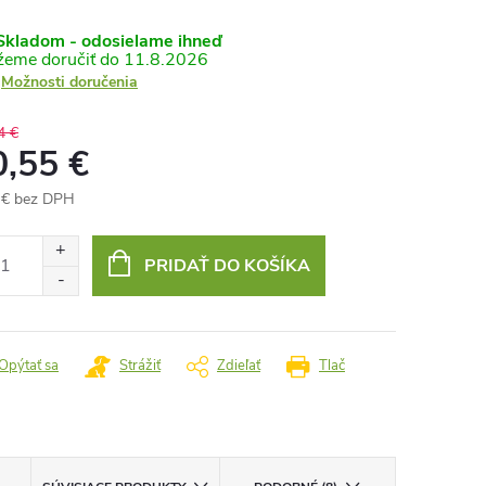
kladom - odosielame ihneď
11.8.2026
Možnosti doručenia
4 €
0,55 €
 € bez DPH
otková
:
PRIDAŤ DO KOŠÍKA
Opýtať sa
Strážiť
Zdieľať
Tlač