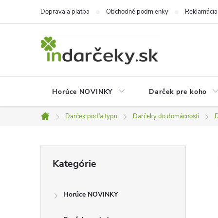
Prejsť
Doprava a platba
Obchodné podmienky
Reklamácia
na
obsah
Horúce NOVINKY
Darček pre koho
Darček podľa typu
Darčeky do domácnosti
D
Domov
B
Preskočiť
Kategórie
kategórie
o
Horúce NOVINKY
č