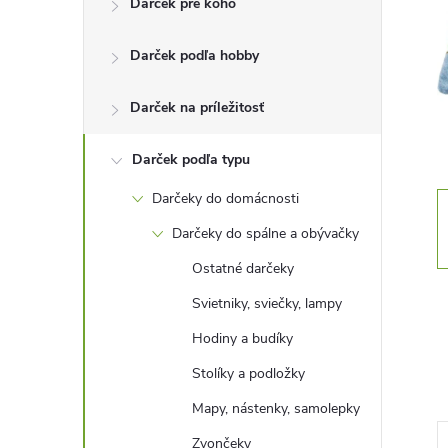
Darček pre koho
n
Darček podľa hobby
ý
p
Darček na príležitosť
a
Darček podľa typu
Darčeky do domácnosti
n
Darčeky do spálne a obývačky
e
Ostatné darčeky
Svietniky, sviečky, lampy
l
Hodiny a budíky
Stolíky a podložky
Mapy, nástenky, samolepky
Zvončeky