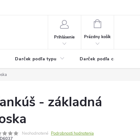
Kontaktné informácie
Veľkoobchodný program
NÁKUPNÝ
KOŠÍK
Prázdny košík
Prihlásenie
Darček podľa typu
Darček podľa ceny
oska
ankúš - základná
oska
Neohodnotené
Podrobnosti hodnotenia
D6037