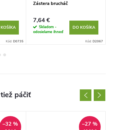
Zástera brucháč
Nealkoh
7,64 €
10,03 
Skladom -
Sklad
 KOŠÍKA
DO KOŠÍKA
odosielame ihneď
odosielam
Kód:
D0735
Kód:
D2067
–32 %
–27 %