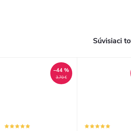
Súvisiaci t
–44 %
3,70 €