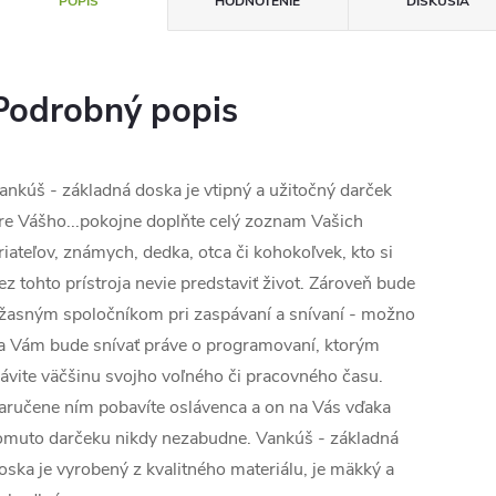
POPIS
HODNOTENIE
DISKUSIA
Podrobný popis
ankúš - základná doska je vtipný a užitočný darček
re Vášho...pokojne doplňte celý zoznam Vašich
riateľov, známych, dedka, otca či kohokoľvek, kto si
ez tohto prístroja nevie predstaviť život. Zároveň bude
žasným spoločníkom pri zaspávaní a snívaní - možno
a Vám bude snívať práve o programovaní, ktorým
rávite väčšinu svojho voľného či pracovného času.
aručene ním pobavíte oslávenca a on na Vás vďaka
omuto darčeku nikdy nezabudne. Vankúš - základná
oska je vyrobený z kvalitného materiálu, je mäkký a