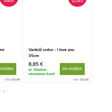
9,94 €
12,26 €
ami
Vankúš srdce - I love you
Dekorač
35cm
8,85 €
6,60 €
 KOŠÍKA
DO KOŠÍKA
Skladom -
Sklad
odosielame ihneď
odosielam
Kód:
D2190
Kód:
D2226