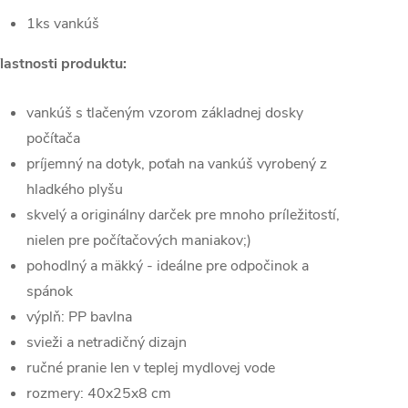
1ks vankúš
lastnosti produktu:
vankúš s tlačeným vzorom základnej dosky
počítača
príjemný na dotyk, poťah na vankúš vyrobený z
hladkého plyšu
skvelý a originálny darček pre mnoho príležitostí,
nielen pre počítačových maniakov;)
pohodlný a mäkký - ideálne pre odpočinok a
spánok
výplň: PP bavlna
svieži a netradičný dizajn
ručné pranie len v teplej mydlovej vode
rozmery:
40x25x8 cm