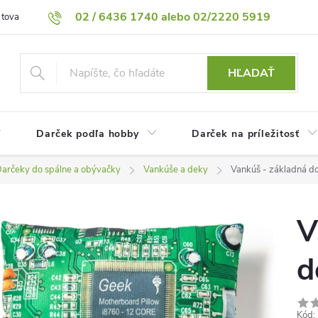
02 / 6436 1740 alebo 02/2220 5919
 tovaru
Vrátenie tovaru
Podmienky ochrany osobných údajov
HĽADAŤ
Darček podľa hobby
Darček na príležitosť
arčeky do spálne a obývačky
Vankúše a deky
Vankúš - základná d
V
d
Kód: