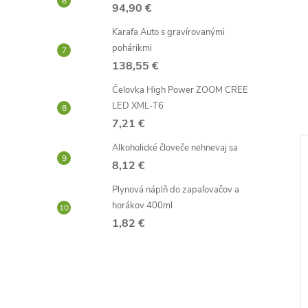
94,90 €
Karafa Auto s gravírovanými
pohárikmi
138,55 €
Čelovka High Power ZOOM CREE
LED XML-T6
7,21 €
Alkoholické človeče nehnevaj sa
–82 %
–66 %
8,12 €
4,40 €
11,16 €
Plynová náplň do zapaľovačov a
horákov 400ml
1,82 €