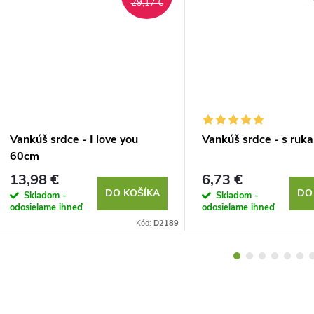
29,17 €
Vankúš srdce - I love you
Vankúš srdce - s ruk
60cm
13,98 €
6,73 €
DO KOŠÍKA
DO
Skladom -
Skladom -
odosielame ihneď
odosielame ihneď
Kód:
D2189