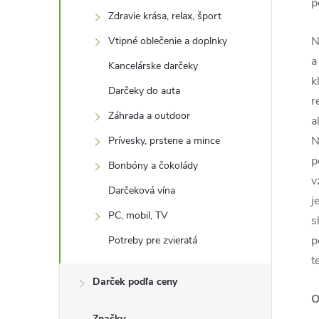
p
Zdravie krása, relax, šport
N
Vtipné oblečenie a doplnky
a
Kancelárske darčeky
k
Darčeky do auta
r
Záhrada a outdoor
a
N
Prívesky, prstene a mince
p
Bonbóny a čokolády
v
Darčeková vína
j
PC, mobil, TV
s
p
Potreby pre zvieratá
t
Darček podľa ceny
O
Značky