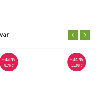
ovar
–33 %
–34 %
8,75 €
11,68 €