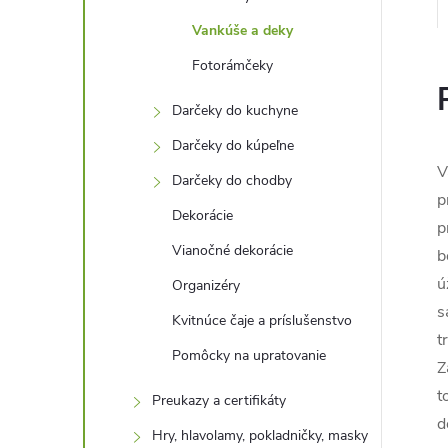
Vankúše a deky
Fotorámčeky
Darčeky do kuchyne
Darčeky do kúpeľne
V
Darčeky do chodby
p
Dekorácie
p
Vianočné dekorácie
b
ú
Organizéry
s
Kvitnúce čaje a príslušenstvo
t
Pomôcky na upratovanie
Z
t
Preukazy a certifikáty
d
Hry, hlavolamy, pokladničky, masky