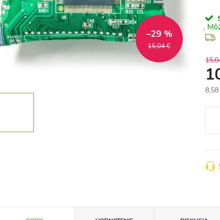
S
–29 %
15,04 €
15,0
1
8,58
Jedn
cena