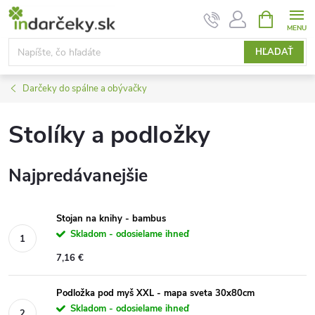
Prejsť
NÁKUPN
KOŠÍK
na
obsah
HĽADAŤ
Darčeky do spálne a obývačky
Stolíky a podložky
Najpredávanejšie
Stojan na knihy - bambus
Skladom - odosielame ihneď
7,16 €
Podložka pod myš XXL - mapa sveta 30x80cm
Skladom - odosielame ihneď