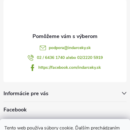
t
v
i
ý
p
e
i
podpora
@
indarceky.sk
s
02 / 6436 1740 alebo 02/2220 5919
u
https://facebook.com/indarceky.sk
Informácie pre vás
Facebook
Prijímame online platby
Tento web používa súbory cookie. Ďalším prechádzaním