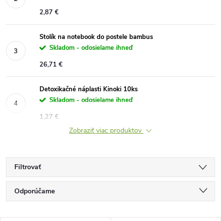
2,87 €
Stolík na notebook do postele bambus
Skladom - odosielame ihneď
26,71 €
Detoxikačné náplasti Kinoki 10ks
Skladom - odosielame ihneď
1,27 €
Zobraziť viac produktov
Filtrovať
R
Odporúčame
a
Najlacnejšie