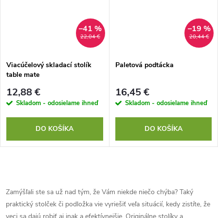
–41 %
–19 %
22,04 €
20,44 €
Viacúčelový skladací stolík
Paletová podtácka
table mate
12,88 €
16,45 €
Skladom - odosielame ihneď
Skladom - odosielame ihneď
DO KOŠÍKA
DO KOŠÍKA
O
v
Zamýšľali ste sa už nad tým, že Vám niekde niečo chýba? Taký
praktický stolček či podložka vie vyriešiť veľa situácií, kedy zistíte, že
l
veci sa dajú robiť aj inak a efektívnejšie. Originálne stolíky a