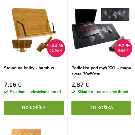
V
Najdrahšie
d
ý
Najpredávanejšie
e
p
Abecedne
n
i
–44 %
–52 %
12,90 €
5,99 €
i
s
e
Stojan na knihy - bambus
Podložka pod myš XXL - mapa
sveta 30x80cm
p
p
7,16 €
2,87 €
r
Skladom - odosielame ihneď
Skladom - odosielame ihneď
r
o
DO KOŠÍKA
DO KOŠÍKA
o
d
d