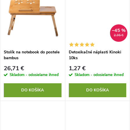
u
u
k
k
t
–45 %
2,35 €
t
o
o
Stolík na notebook do postele
Detoxikačné náplasti Kinoki
bambus
10ks
v
v
26,71 €
1,27 €
Skladom - odosielame ihneď
Skladom - odosielame ihneď
DO KOŠÍKA
DO KOŠÍKA