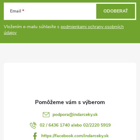
Z
a
Email
ODOBERAŤ
á
c
Vložením e-mailu súhlasíte s
podmienkami ochrany osobných
p
i
údajov
e
ä
p
t
r
i
v
e
k
y
podpora
@
indarceky.sk
v
02 / 6436 1740 alebo 02/2220 5919
ý
https://facebook.com/indarceky.sk