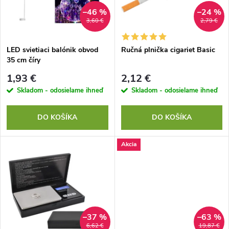
n
i
–46 %
–24 %
3,60 €
2,79 €
i
s
e
LED svietiaci balónik obvod
Ručná plnička cigariet Basic
35 cm číry
p
p
1,93 €
2,12 €
r
Skladom - odosielame ihneď
Skladom - odosielame ihneď
r
o
DO KOŠÍKA
DO KOŠÍKA
o
d
Akcia
d
u
u
k
k
t
–37 %
–63 %
6,62 €
19,87 €