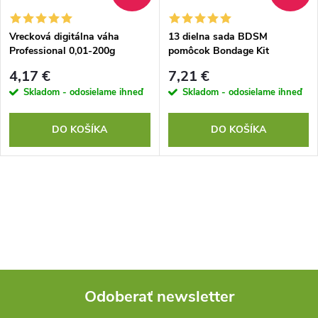
t
o
o
Vrecková digitálna váha
13 dielna sada BDSM
Professional 0,01-200g
pomôcok Bondage Kit
v
v
4,17 €
7,21 €
Skladom - odosielame ihneď
Skladom - odosielame ihneď
DO KOŠÍKA
DO KOŠÍKA
O
v
l
á
Odoberať newsletter
d