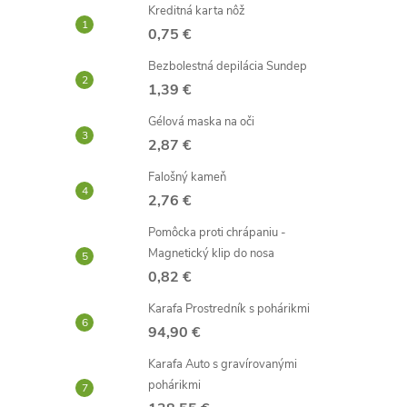
Kreditná karta nôž
0,75 €
Bezbolestná depilácia Sundep
1,39 €
Gélová maska ​​na oči
2,87 €
Falošný kameň
2,76 €
Pomôcka proti chrápaniu -
Magnetický klip do nosa
0,82 €
Karafa Prostredník s pohárikmi
94,90 €
Karafa Auto s gravírovanými
pohárikmi