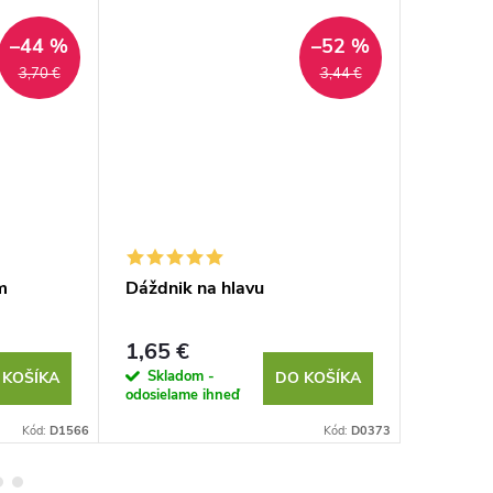
–44 %
–52 %
3,70 €
3,44 €
m
Dáždnik na hlavu
Plyšové
1,65 €
1,79 €
Skladom -
Sklad
 KOŠÍKA
DO KOŠÍKA
odosielame ihneď
odosielam
Kód:
D1566
Kód:
D0373