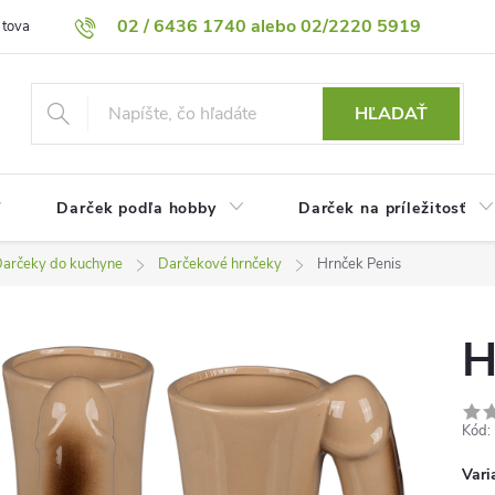
02 / 6436 1740 alebo 02/2220 5919
 tovaru
Vrátenie tovaru
Podmienky ochrany osobných údajov
HĽADAŤ
Darček podľa hobby
Darček na príležitosť
arčeky do kuchyne
Darčekové hrnčeky
Hrnček Penis
H
Kód:
Vari