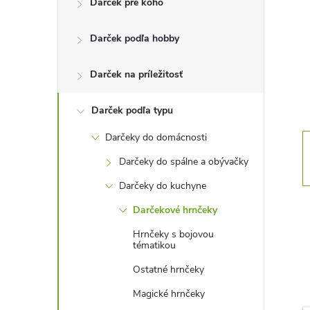
Darček pre koho
n
Darček podľa hobby
ý
p
Darček na príležitosť
a
Darček podľa typu
Darčeky do domácnosti
n
Darčeky do spálne a obývačky
e
Darčeky do kuchyne
Darčekové hrnčeky
l
Hrnčeky s bojovou
tématikou
Ostatné hrnčeky
Magické hrnčeky