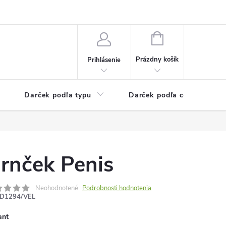
Kontaktné informácie
Veľkoobchodný program
NÁKUPNÝ
KOŠÍK
Prázdny košík
Prihlásenie
Darček podľa typu
Darček podľa ceny
rnček Penis
Neohodnotené
Podrobnosti hodnotenia
D1294/VEL
ant