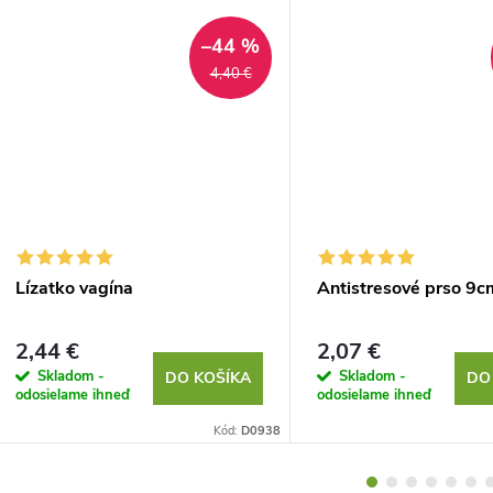
–44 %
4,40 €
Lízatko vagína
Antistresové prso 9c
2,44 €
2,07 €
Skladom -
Skladom -
DO KOŠÍKA
DO
odosielame ihneď
odosielame ihneď
Kód:
D0938