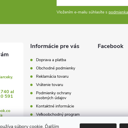
Vložením e-mailu súhlasíte s
podmienka
Informácie pre vás
Facebook
Doprava a platba
Obchodné podmienky
Reklamácia tovaru
darceky.
Vrátenie tovaru
1740 al
Podmienky ochrany
20 591
osobných údajov
Kontaktné informácie
ook.co
Veľkoobchodný program
sk
oužíva súbory cookie. Ďalším