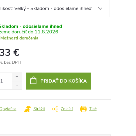
kladom - odosielame ihneď
11.8.2026
Možnosti doručenia
,33 €
 € bez DPH
otková
:
PRIDAŤ DO KOŠÍKA
Opýtať sa
Strážiť
Zdieľať
Tlač