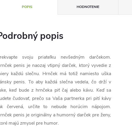
POPIS
HODNOTENIE
Podrobný popis
rekvapte svoju priateľku nevšedným darčekom.
rnček penis je naozaj vtipný darček, ktorý vyvedie z
iery každú slečnu. Hrnček má totiž namiesto uška
ánsky penis. To aby každá slečna vedela, čo drží v
uke, keď bude z hrnčeka piť čaj alebo kávu. Keď sa
udete čudovať, prečo sa Vaša partnerka pri pití kávy
ak červená, určite to nebude horúcim nápojom.
rnček penis je originálny a humorný darček pre ženy,
toré majú zmysel pre humor.