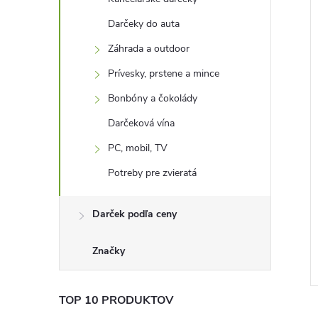
Darčeky do auta
–39 %
–41 %
4,76 €
5,47 €
Záhrada a outdoor
Prívesky, prstene a mince
Bonbóny a čokolády
Darčeková vína
PC, mobil, TV
Potreby pre zvieratá
vodotryskom
Cestoviny penis
Darček podľa ceny
3,20 €
Skladom -
DO KOŠÍKA
DO KOŠÍKA
Značky
neď
odosielame ihneď
Kód:
D2781
Kód:
D1247
TOP 10 PRODUKTOV