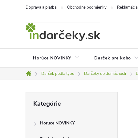
Prejsť
Doprava a platba
Obchodné podmienky
Reklamácia
na
obsah
Horúce NOVINKY
Darček pre koho
Darček podľa typu
Darčeky do domácnosti
D
Domov
B
Preskočiť
Kategórie
kategórie
o
Horúce NOVINKY
č