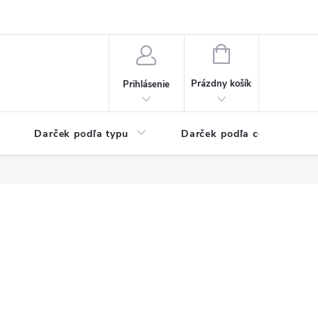
Kontaktné informácie
Veľkoobchodný program
NÁKUPNÝ
KOŠÍK
Prázdny košík
Prihlásenie
Darček podľa typu
Darček podľa ceny