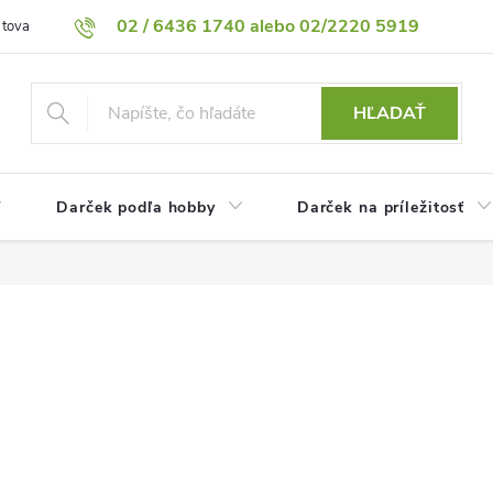
02 / 6436 1740 alebo 02/2220 5919
 tovaru
Vrátenie tovaru
Podmienky ochrany osobných údajov
HĽADAŤ
Darček podľa hobby
Darček na príležitosť