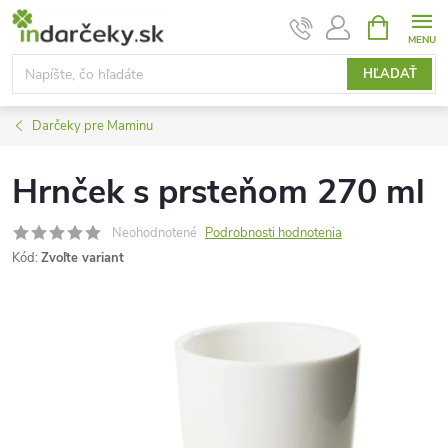
Prejsť
NÁKUPN
KOŠÍK
na
obsah
HĽADAŤ
Darčeky pre Maminu
Hrnček s prsteňom 270 ml
Neohodnotené
Podrobnosti hodnotenia
Kód:
Zvoľte variant