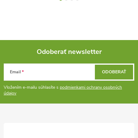
Odoberať newsletter
Z
Email
ODOBERAŤ
á
Vložením e-mailu súhlasíte s
podmienkami ochrany osobných
p
údajov
ä
t