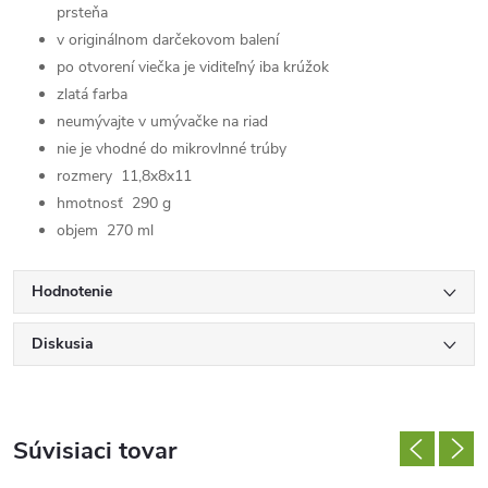
prsteňa
v originálnom darčekovom balení
po otvorení viečka je viditeľný iba krúžok
zlatá farba
neumývajte v umývačke na riad
nie je vhodné do mikrovlnné trúby
rozmery
11,8x8x11
hmotnosť 290 g
objem 270 ml
Hodnotenie
Diskusia
Súvisiaci tovar