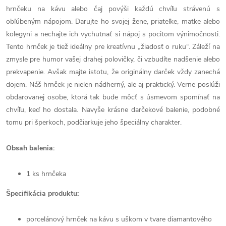
hrnčeku na kávu alebo čaj povýši každú chvíľu strávenú s
obľúbeným nápojom. Darujte ho svojej žene, priateľke, matke alebo
kolegyni a nechajte ich vychutnať si nápoj s pocitom výnimočnosti.
Tento hrnček je tiež ideálny pre kreatívnu „žiadosť o ruku“. Záleží na
zmysle pre humor vašej drahej polovičky, či vzbudíte nadšenie alebo
prekvapenie. Avšak majte istotu, že originálny darček vždy zanechá
dojem. Náš hrnček je nielen nádherný, ale aj praktický. Verne poslúži
obdarovanej osobe, ktorá tak bude môcť s úsmevom spomínať na
chvíľu, keď ho dostala. Navyše krásne darčekové balenie, podobné
tomu pri šperkoch, podčiarkuje jeho špeciálny charakter.
Obsah balenia:
1 ks hrnčeka
Špecifikácia produktu:
porcelánový hrnček na kávu s uškom v tvare diamantového