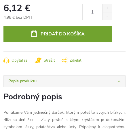
6,12 €
4,98 € bez DPH
Jednotková
cena:
PRIDAŤ DO KOŠÍKA
Opýtať sa
Strážiť
Zdieľať
Popis produktu
Podrobný popis
Ponúkame Vám jedinečný darček, ktorým potešíte svojich blízkych.
Blíži sa deň žien ... Zlatý prsteň s čírym kryštálom je dokonalým
symbolom lásky, priateľstva alebo úcty. Pripojený k elegantnému