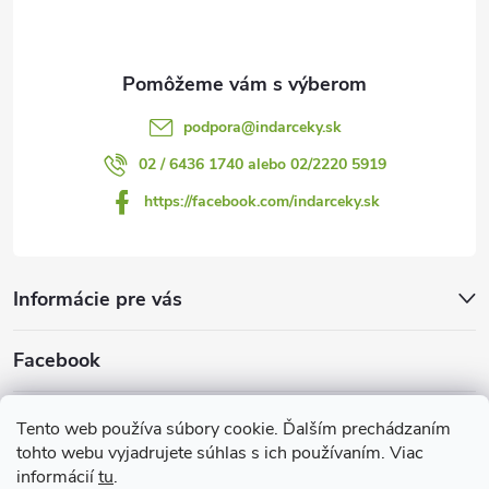
i
e
podpora
@
indarceky.sk
02 / 6436 1740 alebo 02/2220 5919
https://facebook.com/indarceky.sk
Informácie pre vás
Facebook
Prijímame online platby
Tento web používa súbory cookie. Ďalším prechádzaním
tohto webu vyjadrujete súhlas s ich používaním. Viac
informácií
tu
.