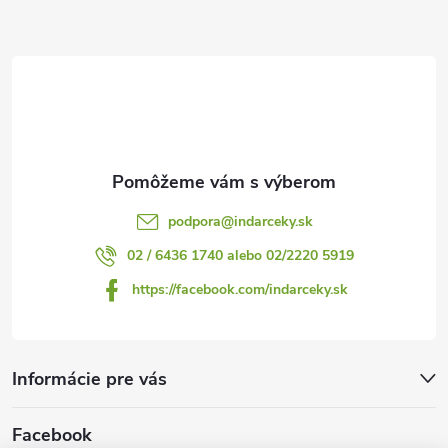
ä
t
i
e
podpora
@
indarceky.sk
02 / 6436 1740 alebo 02/2220 5919
https://facebook.com/indarceky.sk
Informácie pre vás
Facebook