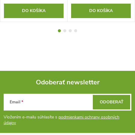
DO KOŠÍKA
DO KOŠÍKA
Odoberať newsletter
Z
Email
ODOBERAŤ
á
Vložením e-mailu súhlasíte s
podmienkami ochrany osobných
p
údajov