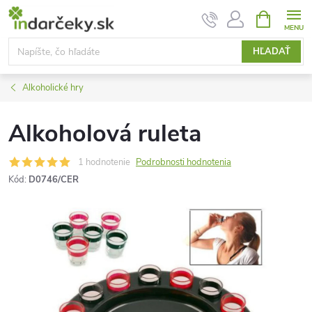
Prejsť
NÁKUPN
KOŠÍK
na
obsah
HĽADAŤ
Alkoholické hry
Alkoholová ruleta
1 hodnotenie
Podrobnosti hodnotenia
Kód:
D0746/CER