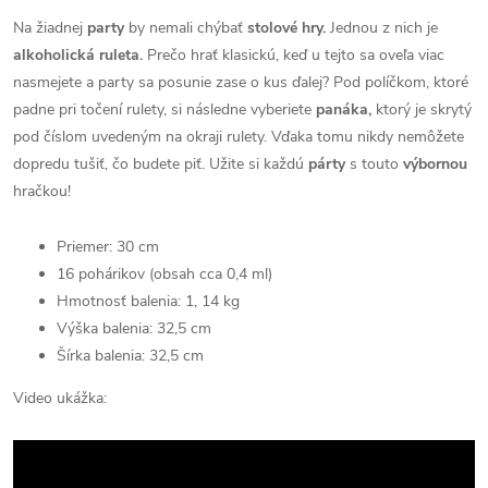
Na žiadnej
party
by nemali chýbať
stolové hry.
Jednou z nich je
alkoholická ruleta.
Prečo hrať klasickú, keď u tejto sa oveľa viac
nasmejete a party sa posunie zase o kus ďalej? Pod políčkom, ktoré
padne pri točení rulety, si následne vyberiete
panáka,
ktorý je skrytý
pod číslom uvedeným na okraji rulety. Vďaka tomu nikdy nemôžete
dopredu tušiť, čo budete piť. Užite si každú
párty
s touto
výbornou
hračkou!
Priemer: 30 cm
16 pohárikov (obsah cca 0,4 ml)
Hmotnosť balenia: 1, 14 kg
Výška balenia: 32,5 cm
Šírka balenia: 32,5 cm
Video ukážka: