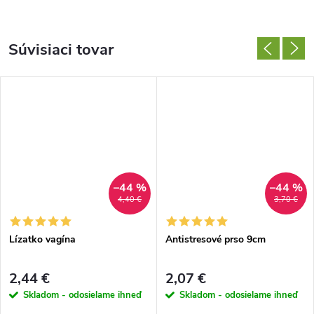
Súvisiaci tovar
–44 %
–44 %
4,40 €
3,70 €
Lízatko vagína
Antistresové prso 9cm
2,44 €
2,07 €
Skladom - odosielame ihneď
Skladom - odosielame ihneď