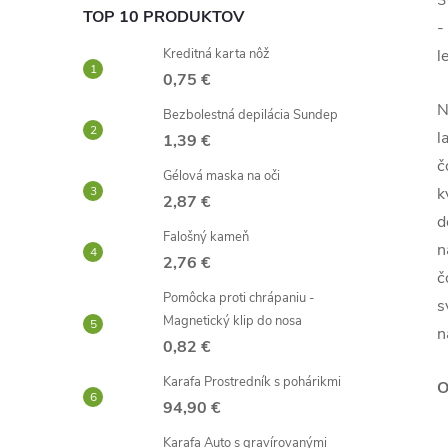
3
TOP 10 PRODUKTOV
-
Kreditná karta nôž
l
0,75 €
N
Bezbolestná depilácia Sundep
l
1,39 €
č
Gélová maska ​​na oči
k
2,87 €
d
Falošný kameň
n
2,76 €
č
Pomôcka proti chrápaniu -
s
Magnetický klip do nosa
n
0,82 €
Karafa Prostredník s pohárikmi
O
94,90 €
Karafa Auto s gravírovanými