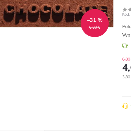
Kód:
–31 %
Pol
6,80 €
Vyp
6,80
4
3,80
Jedn
cena