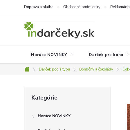
Prejsť
Doprava a platba
Obchodné podmienky
Reklamácia
na
obsah
Horúce NOVINKY
Darček pre koho
Darček podľa typu
Bonbóny a čokolády
Čok
Domov
B
Preskočiť
Kategórie
kategórie
o
Horúce NOVINKY
č