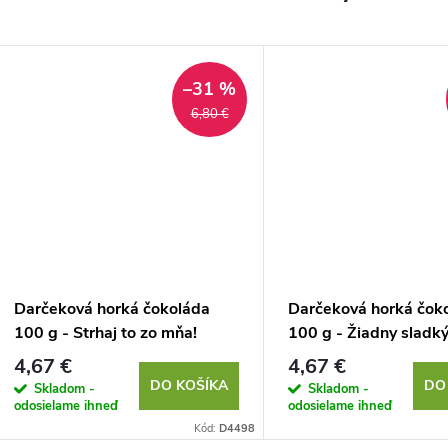
–31 %
6,80 €
Darčeková horká čokoláda
Darčeková horká čok
100 g - Strhaj to zo mňa!
100 g - Žiadny sladk
4,67 €
4,67 €
DO KOŠÍKA
DO
Skladom -
Skladom -
odosielame ihneď
odosielame ihneď
Kód:
D4498