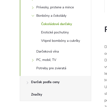
Prívesky, prstene a mince
Bonbóny a čokolády
Čokoládové darčeky
Erotické pochutiny
Vtipné bombóny a cukríky
D
Darčeková vína
o
PC, mobil, TV
D
v
Potreby pre zvieratá
l
M
Darček podľa ceny
U
s
Značky
p