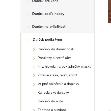
Darček pre koho
n
Darček podľa hobby
ý
p
Darček na príležitosť
a
Darček podľa typu
Darčeky do domácnosti
n
Preukazy a certifikáty
e
Hry, hlavolamy, pokladničky, masky
Zdravie krása, relax, šport
l
Vtipné oblečenie a doplnky
Kancelárske darčeky
Darčeky do auta
Záhrada a outdoor