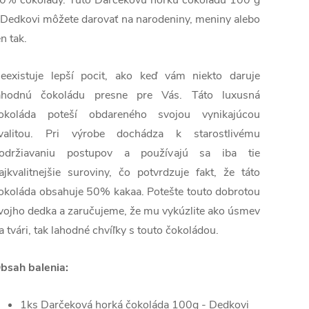
0% čokolády. Túto Darčekovú horkú čokoládu 100 g
 Dedkovi môžete darovať na narodeniny, meniny alebo
en tak.
eexistuje lepší pocit, ako keď vám niekto daruje
ahodnú čokoládu presne pre Vás. Táto luxusná
okoláda poteší obdareného svojou vynikajúcou
valitou. Pri výrobe dochádza k starostlivému
održiavaniu postupov a používajú sa iba tie
ajkvalitnejšie suroviny, čo potvrdzuje fakt, že táto
okoláda obsahuje 50% kakaa. Potešte touto dobrotou
vojho dedka a zaručujeme, že mu vykúzlite ako úsmev
a tvári, tak lahodné chvíľky s touto čokoládou.
bsah balenia:
1ks Darčeková horká čokoláda 100g - Dedkovi