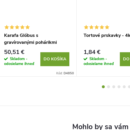
Karafa Glóbus s
Tortové prskavky - 4
gravírovanými pohárikmi
50,51 €
1,84 €
Skladom -
Skladom -
DO KOŠÍKA
DO
odosielame ihneď
odosielame ihneď
Kód:
D4850