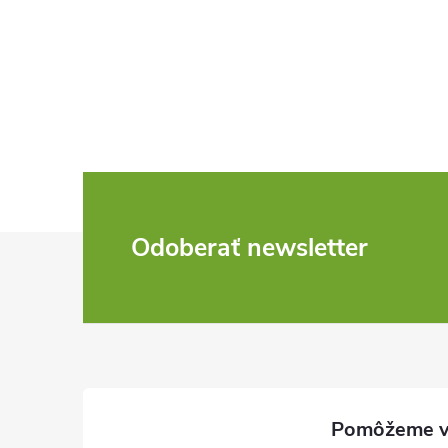
Z
Odoberať newsletter
á
p
ä