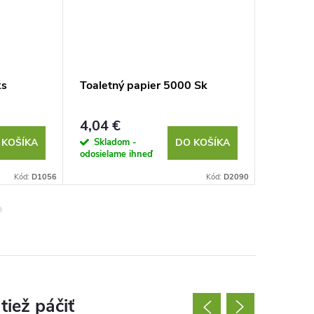
ks
Toaletný papier 5000 Sk
Kozmeti
polovní
balenie
4,04 €
8,72 €
Skladom -
Sklad
 KOŠÍKA
DO KOŠÍKA
odosielame ihneď
odosielam
Kód:
D1056
Kód:
D2090