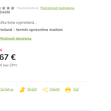
Neohodnotené
Podrobnosti hodnotenia
D4496
ožka bola vypredaná…
redané - termín upresníme mailom
Možnosti doručenia
 €
,67 €
 € bez DPH
otková
:
Opýtať sa
Strážiť
Zdieľať
Tlač