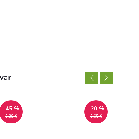
ovar
–45 %
–20 %
3,39 €
5,05 €