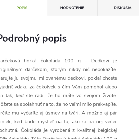
POPIS
HODNOTENIE
DISKUSIA
Podrobný popis
arčeková horká čokoláda 100 g - Dedkovi je
riginálnym darčekom, ktorým nikdy nič nepokazíte.
arujte ju svojmu milovanému dedkovi, pokiaľ chcete
yjadriť vďaku za čokoľvek s čím Vám pomohol alebo
en tak, keď ste radi, že ho máte vo svojom živote.
ôžete sa spoľahnúť na to, že ho veľmi milo prekvapíte.
rčite mu vyčaríte aj úsmev na tvári. A možno aj pár
liniek, keď bude myslieť na to, ako si na nej večer
ochutná. Čokoláda je vyrobená z kvalitnej belgickej