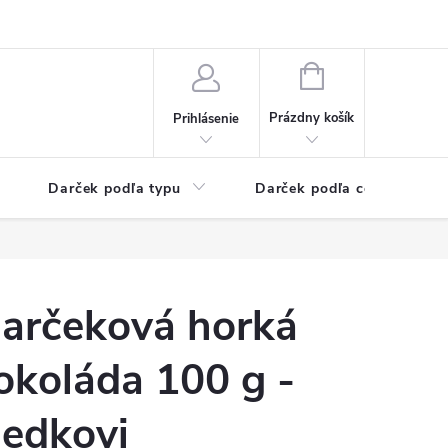
Kontaktné informácie
Veľkoobchodný program
NÁKUPNÝ
KOŠÍK
Prázdny košík
Prihlásenie
Darček podľa typu
Darček podľa ceny
arčeková horká
okoláda 100 g -
edkovi