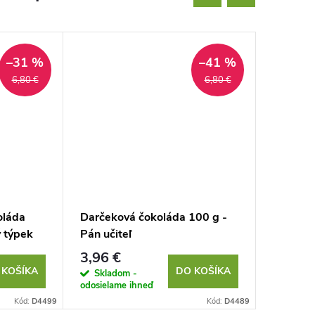
–31 %
–41 %
6,80 €
6,80 €
oláda
Darčeková čokoláda 100 g -
Darčeko
ý týpek
Pán učiteľ
Olizova
3,96 €
4,15 €
 KOŠÍKA
DO KOŠÍKA
Skladom -
Sklad
odosielame ihneď
odosielam
Kód:
D4499
Kód:
D4489