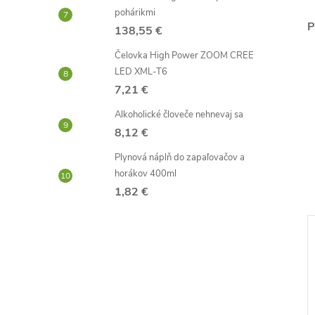
pohárikmi
P
138,55 €
Čelovka High Power ZOOM CREE
LED XML-T6
7,21 €
Alkoholické človeče nehnevaj sa
8,12 €
Plynová náplň do zapaľovačov a
horákov 400ml
1,82 €
–40 %
–44 %
6,92 €
4,40 €