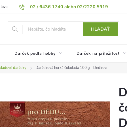
02 / 6436 1740 alebo 02/2220 5919
 tovaru
Vrátenie tovaru
Podmienky ochrany osobných údajov
HĽADAŤ
Darček podľa hobby
Darček na príležitosť
oládové darčeky
Darčeková horká čokoláda 100 g - Dedkovi
D
č
D