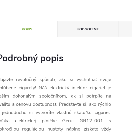
POPIS
HODNOTENIE
Podrobný popis
bjavte revolučný spôsob, ako si vychutnať svoje
bľúbené cigarety! Náš elektrický injektor cigariet je
aším dokonalým spoločníkom, ak si potrpíte na
valitu a cenovú dostupnosť. Predstavte si, ako rýchlo
 jednoducho si vytvoríte vlastnú škatuľku cigariet.
ďaka elektrickej plničke Gerui GR12-001 s
okročilou reguláciou hustoty náplne získate vždy