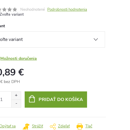
Neohodnotené
Podrobnosti hodnotenia
Zvoľte variant
ant
Možnosti doručenia
0,89 €
 € bez DPH
otková
:
PRIDAŤ DO KOŠÍKA
Opýtať sa
Strážiť
Zdieľať
Tlač