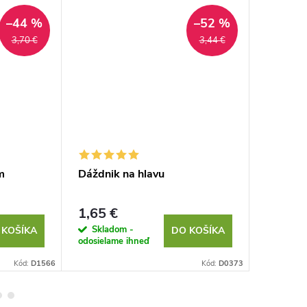
–44 %
–52 %
3,70 €
3,44 €
m
Dáždnik na hlavu
Plyšové
1,65 €
1,79 €
Skladom -
Sklad
 KOŠÍKA
DO KOŠÍKA
odosielame ihneď
odosielam
Kód:
D1566
Kód:
D0373