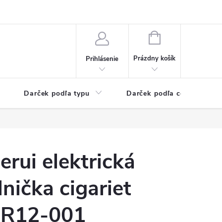
Kontaktné informácie
Veľkoobchodný program
NÁKUPNÝ
KOŠÍK
Prázdny košík
Prihlásenie
Darček podľa typu
Darček podľa ceny
erui elektrická
lnička cigariet
R12-001