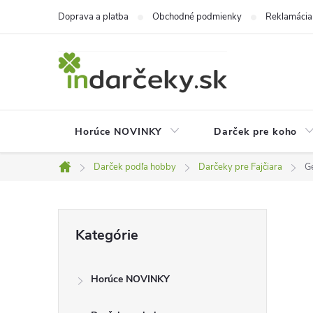
Prejsť
Doprava a platba
Obchodné podmienky
Reklamácia
na
obsah
Horúce NOVINKY
Darček pre koho
Darček podľa hobby
Darčeky pre Fajčiara
Ge
Domov
B
Preskočiť
Kategórie
kategórie
o
Horúce NOVINKY
č