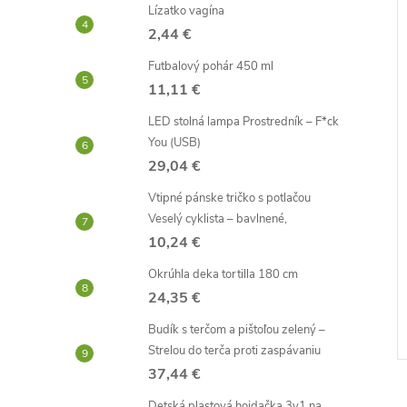
Lízatko vagína
–39 %
–41 %
2,44 €
4,76 €
5,47 €
Futbalový pohár 450 ml
11,11 €
LED stolná lampa Prostredník – F*ck
You (USB)
29,04 €
Vtipné pánske tričko s potlačou
Veselý cyklista – bavlnené,
vodotryskom
Cestoviny penis
10,24 €
Okrúhla deka tortilla 180 cm
3,20 €
24,35 €
Skladom -
DO KOŠÍKA
DO KOŠÍKA
neď
odosielame ihneď
Budík s terčom a pištoľou zelený –
Kód:
D2781
Kód:
D1247
Strelou do terča proti zaspávaniu
37,44 €
Detská plastová hojdačka 3v1 na