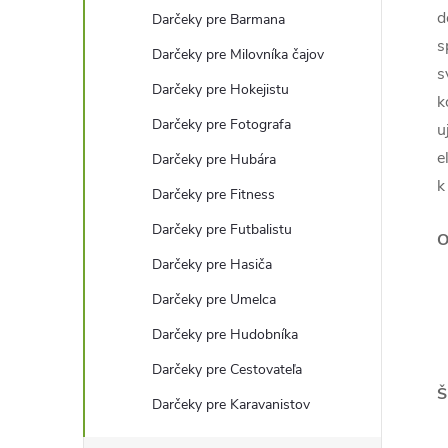
d
Darčeky pre Barmana
s
Darčeky pre Milovníka čajov
s
Darčeky pre Hokejistu
k
Darčeky pre Fotografa
u
e
Darčeky pre Hubára
k
Darčeky pre Fitness
Darčeky pre Futbalistu
O
Darčeky pre Hasiča
Darčeky pre Umelca
Darčeky pre Hudobníka
Darčeky pre Cestovateľa
Š
Darčeky pre Karavanistov