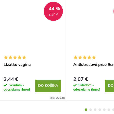
–44 %
4,40 €
Lízatko vagína
Antistresové prso 9c
2,44 €
2,07 €
Skladom -
Skladom -
DO KOŠÍKA
DO
odosielame ihneď
odosielame ihneď
Kód:
D0938