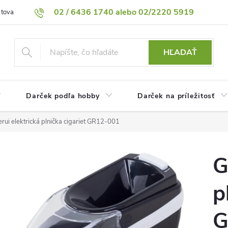
02 / 6436 1740 alebo 02/2220 5919
 tovaru
Vrátenie tovaru
Podmienky ochrany osobných údajov
HĽADAŤ
Darček podľa hobby
Darček na príležitosť
rui elektrická plnička cigariet GR12-001
G
p
G