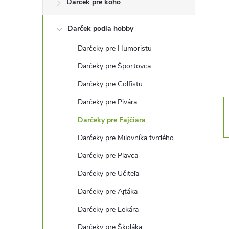
Darček pre koho
n
Darček podľa hobby
ý
Darčeky pre Humoristu
p
Darčeky pre Športovca
a
Darčeky pre Golfistu
Darčeky pre Pivára
n
Darčeky pre Fajčiara
e
Darčeky pre Milovníka tvrdého
Darčeky pre Plavca
l
Darčeky pre Učiteľa
Darčeky pre Ajťáka
Darčeky pre Lekára
Darčeky pre Školáka