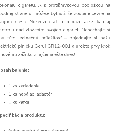
okonalú cigaretu. A s protišmykovou podložkou na
podnej strane si môžete byť istí, že zostane pevne na
vojom mieste. Nielenže ušetríte peniaze, ale získate aj
ontrolu nad zložením svojich cigariet. Nenechajte si
jsť túto jedinečnú príležitosť – objednajte si našu
lektrickú plničku Gerui GR12-001 a urobte prvý krok
 novému zážitku z fajčenia ešte dnes!
bsah balenia:
1 ks zariadenia
1 ks napájací adaptér
1 ks kefka
pecifikácia produktu: