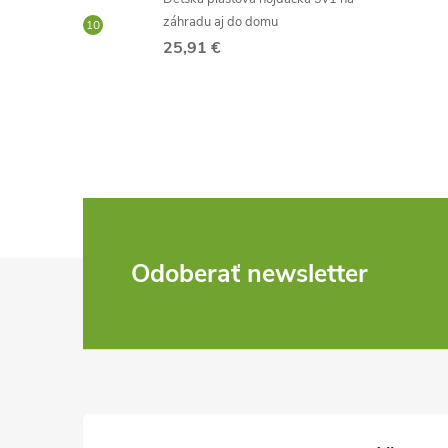
záhradu aj do domu
25,91 €
Z
Odoberať newsletter
á
p
ä