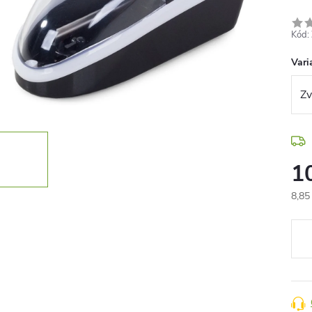
Kód:
Vari
1
8,85
Jedn
cena