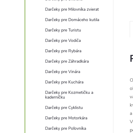
Darčeky pre Milovníka zvierat
Darčeky pre Domáceho kutila
Darčeky pre Turistu
Darčeky pre Vodiča
Darčeky pre Rybára
Darčeky pre Záhradkára
Darčeky pre Vinára
O
Darčeky pre Kuchára
o
Darčeky pre Kozmetičku a
v
kaderníčku
k
Darčeky pre Cyklistu
a
Darčeky pre Motorkára
V
Darčeky pre Poľovníka
p