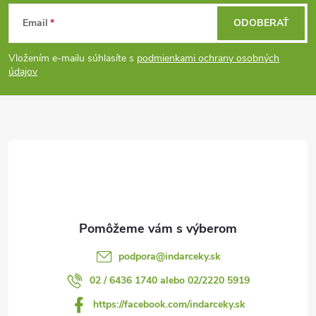
Z
Email
ODOBERAŤ
á
Vložením e-mailu súhlasíte s
podmienkami ochrany osobných
p
údajov
ä
t
i
e
podpora
@
indarceky.sk
02 / 6436 1740 alebo 02/2220 5919
https://facebook.com/indarceky.sk