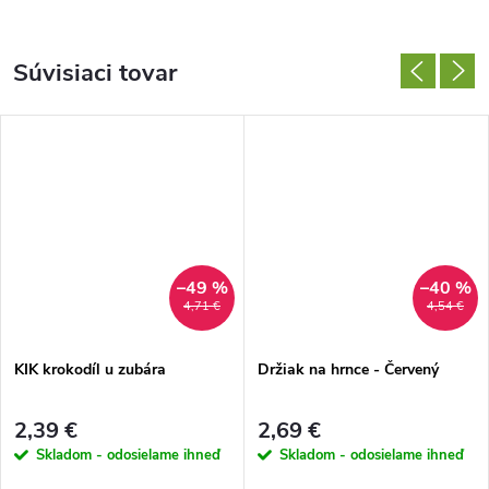
Súvisiaci tovar
–49 %
–40 %
4,71 €
4,54 €
KIK krokodíl u zubára
Držiak na hrnce - Červený
2,39 €
2,69 €
Skladom - odosielame ihneď
Skladom - odosielame ihneď