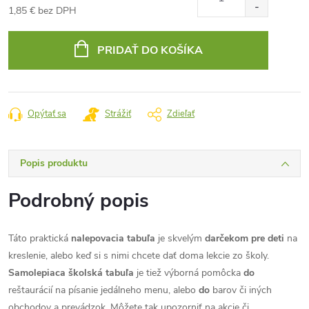
1,85 € bez DPH
Jednotková
cena:
PRIDAŤ DO KOŠÍKA
Opýtať sa
Strážiť
Zdieľať
Popis produktu
Podrobný popis
Táto praktická
nalepovacia tabuľa
je skvelým
darčekom pre deti
na
kreslenie, alebo keď si s nimi chcete dať doma lekcie zo školy.
Samolepiaca školská tabuľa
je tiež výborná pomôcka
do
reštaurácií na písanie jedálneho menu, alebo
do
barov či iných
obchodov a prevádzok. Môžete tak upozorniť na akcie či