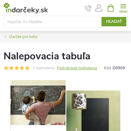
Prejsť
NÁKUPN
KOŠÍK
na
obsah
HĽADAŤ
Darček pre koho
Nalepovacia tabuľa
1 hodnotenie
Podrobnosti hodnotenia
Kód:
D0909