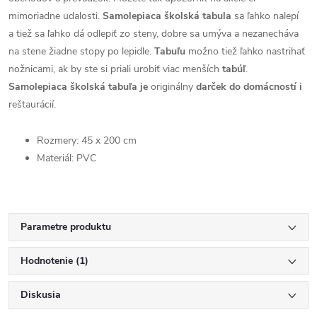
mimoriadne udalosti.
Samolepiaca školská tabula
sa ľahko nalepí
a tiež sa ľahko dá odlepiť zo steny, dobre sa umýva a nezanecháva
na stene žiadne stopy po lepidle.
Tabuľu
možno tiež ľahko nastrihať
nožnicami, ak by ste si priali urobiť viac menších
tabúľ
.
Samolepiaca školská tabuľa je
originálny
darček do domácností i
reštaurácií.
Rozmery: 45 x 200 cm
Materiál: PVC
Parametre produktu
Hodnotenie (1)
Diskusia