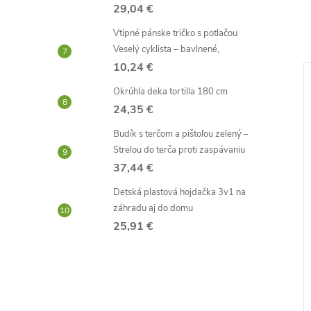
29,04 €
Vtipné pánske tričko s potlačou
Veselý cyklista – bavlnené,
10,24 €
Okrúhla deka tortilla 180 cm
24,35 €
Budík s terčom a pištoľou zelený –
Strelou do terča proti zaspávaniu
37,44 €
Detská plastová hojdačka 3v1 na
záhradu aj do domu
25,91 €