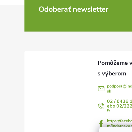
Z
Odoberať newsletter
á
p
ä
t
i
podpora
@
in
sk
e
02 / 6436 
ebo 02/22
9
https://faceb
m/indarceky.