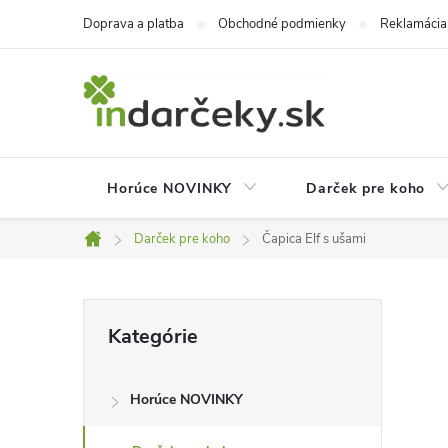
Prejsť
Doprava a platba
Obchodné podmienky
Reklamácia
na
obsah
Horúce NOVINKY
Darček pre koho
Darček pre koho
Čapica Elf s ušami
Domov
B
Preskočiť
Kategórie
kategórie
o
Horúce NOVINKY
č