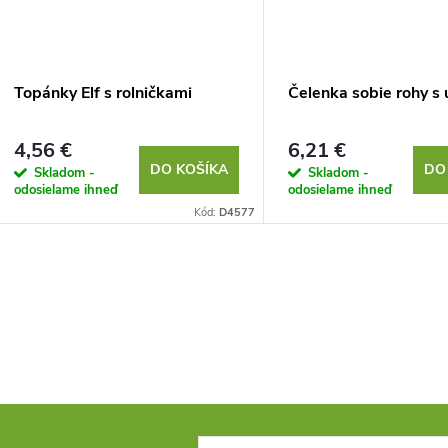
Topánky Elf s rolničkami
Čelenka sobie rohy s
4,56 €
6,21 €
DO KOŠÍKA
DO
Skladom -
Skladom -
odosielame ihneď
odosielame ihneď
Kód:
D4577