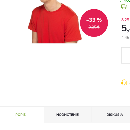
–33 %
8,25
5
8,25 €
4,45
Jedn
cena
POPIS
HODNOTENIE
DISKUSIA