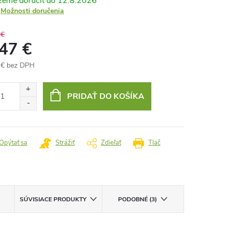
12.8.2026
Možnosti doručenia
 €
,47 €
 € bez DPH
otková
:
PRIDAŤ DO KOŠÍKA
Opýtať sa
Strážiť
Zdieľať
Tlač
SÚVISIACE PRODUKTY
PODOBNÉ (3)