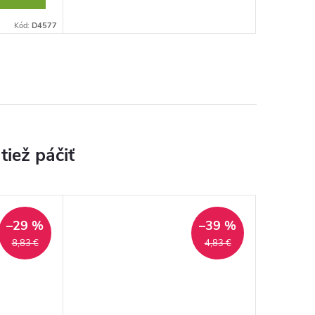
Kód:
D4577
–29 %
–39 %
8,83 €
4,83 €