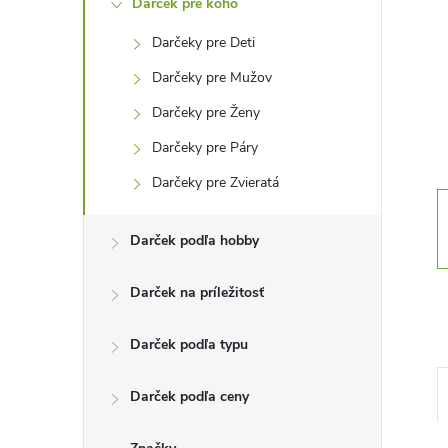
Darček pre koho
n
Darčeky pre Deti
ý
Darčeky pre Mužov
p
Darčeky pre Ženy
Darčeky pre Páry
a
Darčeky pre Zvieratá
n
Darček podľa hobby
e
Darček na príležitosť
l
Darček podľa typu
Darček podľa ceny