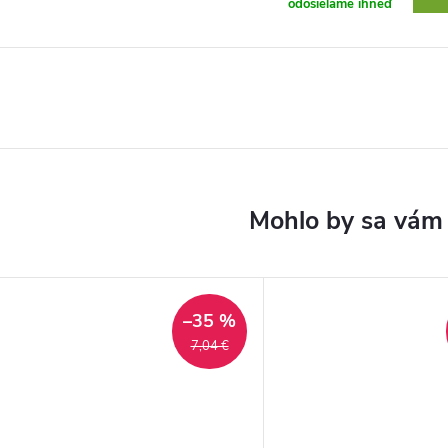
odosielame ihneď
–35 %
7,04 €