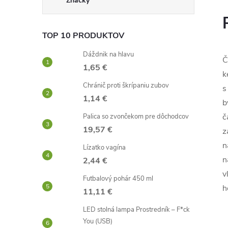
Značky
TOP 10 PRODUKTOV
Dáždnik na hlavu
Č
1,65 €
k
Chránič proti škrípaniu zubov
s
1,14 €
b
č
Palica so zvončekom pre dôchodcov
19,57 €
z
n
Lízatko vagína
n
2,44 €
v
Futbalový pohár 450 ml
h
11,11 €
LED stolná lampa Prostredník – F*ck
You (USB)