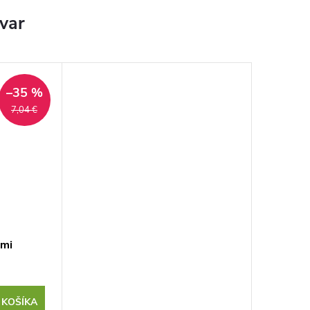
ovar
–35 %
7,04 €
ami
 KOŠÍKA