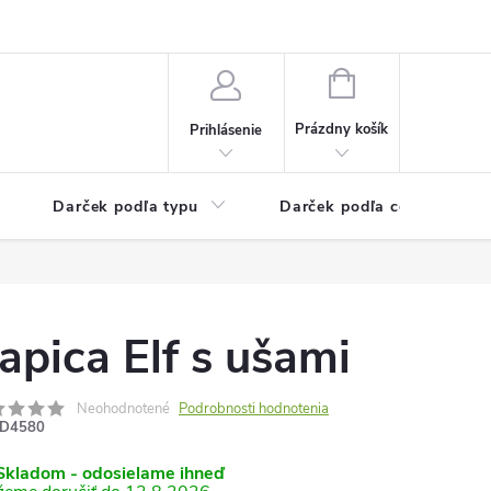
Kontaktné informácie
Veľkoobchodný program
NÁKUPNÝ
KOŠÍK
Prázdny košík
Prihlásenie
Darček podľa typu
Darček podľa ceny
apica Elf s ušami
Neohodnotené
Podrobnosti hodnotenia
D4580
kladom - odosielame ihneď