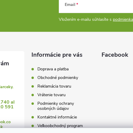
Email
Vložením e-mailu súhlasíte s
podmienka
Informácie pre vás
Facebook
Doprava a platba
Obchodné podmienky
Reklamácia tovaru
darceky.
Vrátenie tovaru
1740 al
Podmienky ochrany
20 591
osobných údajov
Kontaktné informácie
ook.co
Veľkoobchodný program
sk