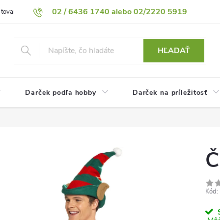
02 / 6436 1740 alebo 02/2220 5919
 tovaru
Vrátenie tovaru
Podmienky ochrany osobných údajov
HĽADAŤ
Darček podľa hobby
Darček na príležitosť
Č
Kód:
S