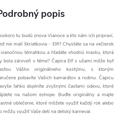
Podrobný popis
oskoro tu budú znova Vianoce a kto nám ich pripraví,
eď nie malí škriatkovia - Elfi? Chystáte sa na večierok
 vianočnou tématikou a hľadáte vhodnú masku, ktorá
y bola zároveň v téme? Čapica Elf s ušami môže byť
asťou Vášho originálneho kostýmu, s ktorým
aručene pobavíte Vašich kamarátov a rodinu. Čapicu
avyše ľahko doplníte zvyšnými časťami odevu, ktoré
ájdete na našom eshope. Buďte originálny a majte
lastné oblečenie, ktoré môžete využiť každý rok alebo
o môžu využiť Vaše deti na detský karneval.