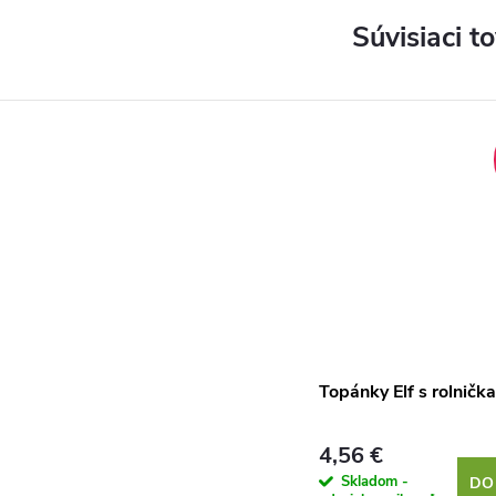
Súvisiaci t
Topánky Elf s rolničk
4,56 €
Skladom -
DO