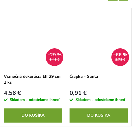
–29 %
–66 %
6,45 €
2,73 €
Vianočná dekorácia Elf 29 cm
Čiapka - Santa
2 ks
4,56 €
0,91 €
Skladom - odosielame ihneď
Skladom - odosielame ihneď
DO KOŠÍKA
DO KOŠÍKA