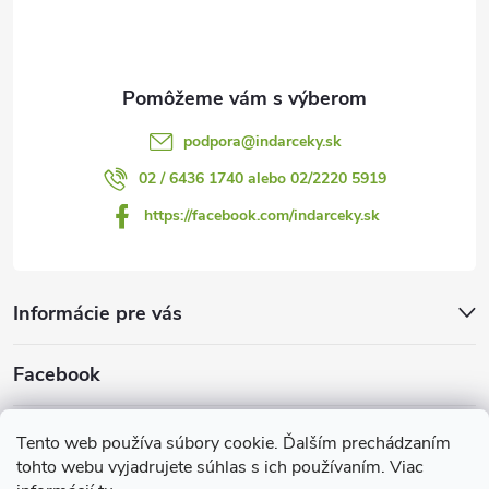
i
e
podpora
@
indarceky.sk
02 / 6436 1740 alebo 02/2220 5919
https://facebook.com/indarceky.sk
Informácie pre vás
Facebook
Prijímame online platby
Tento web používa súbory cookie. Ďalším prechádzaním
tohto webu vyjadrujete súhlas s ich používaním. Viac