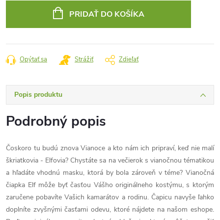
cena:
PRIDAŤ DO KOŠÍKA
Opýtať sa
Strážiť
Zdieľať
Popis produktu
Podrobný popis
Čoskoro tu budú znova Vianoce a kto nám ich pripraví, keď nie malí
škriatkovia - Elfovia? Chystáte sa na večierok s vianočnou tématikou
a hľadáte vhodnú masku, ktorá by bola zároveň v téme? Vianočná
čiapka Elf môže byť časťou Vášho originálneho kostýmu, s ktorým
zaručene pobavíte Vašich kamarátov a rodinu. Čapicu navyše ľahko
doplníte zvyšnými časťami odevu, ktoré nájdete na našom eshope.