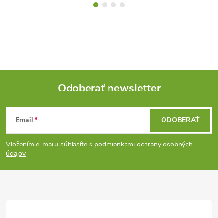
Odoberať newsletter
Z
Email
ODOBERAŤ
á
Vložením e-mailu súhlasíte s
podmienkami ochrany osobných
p
údajov
ä
t