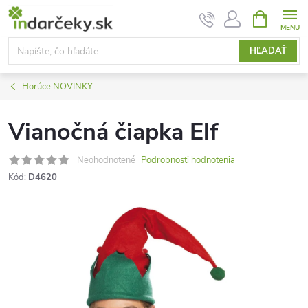
Prejsť
NÁKUPN
KOŠÍK
na
obsah
HĽADAŤ
Horúce NOVINKY
Vianočná čiapka Elf
Neohodnotené
Podrobnosti hodnotenia
Kód:
D4620