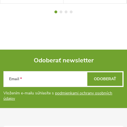
Odoberať newsletter
Z
Email
ODOBERAŤ
á
Vložením e-mailu súhlasíte s
podmienkami ochrany osobných
p
údajov
ä