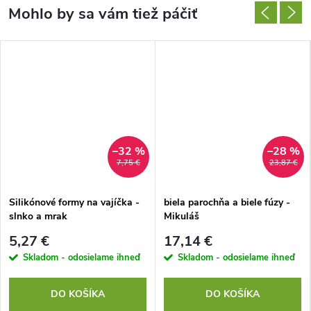
–32 %
–28 %
7,75 €
23,87 €
Silikónové formy na vajíčka -
biela parochňa a biele fúzy -
slnko a mrak
Mikuláš
5,27 €
17,14 €
Skladom - odosielame ihneď
Skladom - odosielame ihneď
DO KOŠÍKA
DO KOŠÍKA