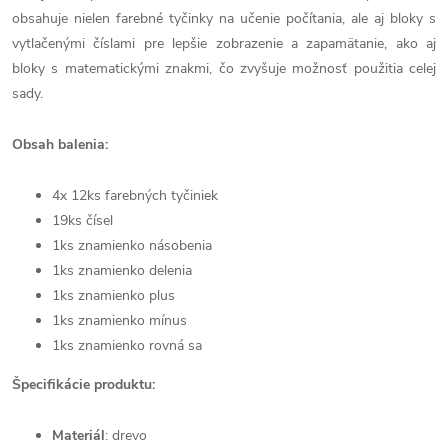
obsahuje nielen farebné tyčinky na učenie počítania, ale aj bloky s
vytlačenými číslami pre lepšie zobrazenie a zapamätanie, ako aj
bloky s matematickými znakmi, čo zvyšuje možnosť použitia celej
sady.
Obsah balenia:
4x 12ks farebných tyčiniek
19ks čísel
1ks znamienko násobenia
1ks znamienko delenia
1ks znamienko plus
1ks znamienko mínus
1ks znamienko rovná sa
Špecifikácie produktu:
Materiál
: drevo