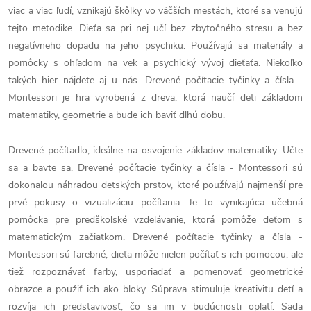
viac a viac ľudí, vznikajú škôlky vo väčších mestách, ktoré sa venujú
tejto metodike. Dieťa sa pri nej učí bez zbytočného stresu a bez
negatívneho dopadu na jeho psychiku. Používajú sa materiály a
pomôcky s ohľadom na vek a psychický vývoj dieťaťa. Niekoľko
takých hier nájdete aj u nás. Drevené počítacie tyčinky a čísla -
Montessori je hra vyrobená z dreva, ktorá naučí deti základom
matematiky, geometrie a bude ich baviť dlhú dobu.
Drevené počítadlo, ideálne na osvojenie základov matematiky. Učte
sa a bavte sa. Drevené počítacie tyčinky a čísla - Montessori sú
dokonalou náhradou detských prstov, ktoré používajú najmenší pre
prvé pokusy o vizualizáciu počítania. Je to vynikajúca učebná
pomôcka pre predškolské vzdelávanie, ktorá pomôže deťom s
matematickým začiatkom. Drevené počítacie tyčinky a čísla -
Montessori sú farebné, dieťa môže nielen počítať s ich pomocou, ale
tiež rozpoznávať farby, usporiadať a pomenovať geometrické
obrazce a použiť ich ako bloky. Súprava stimuluje kreativitu detí a
rozvíja ich predstavivosť, čo sa im v budúcnosti oplatí. Sada