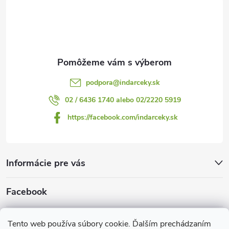
t
i
e
podpora
@
indarceky.sk
02 / 6436 1740 alebo 02/2220 5919
https://facebook.com/indarceky.sk
Informácie pre vás
Facebook
Prijímame online platby
Tento web používa súbory cookie. Ďalším prechádzaním