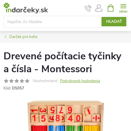
Prejsť
NÁKUPN
KOŠÍK
na
obsah
HĽADAŤ
Darček pre koho
Drevené počítacie tyčinky
a čísla - Montessori
Neohodnotené
Podrobnosti hodnotenia
Kód:
D5057