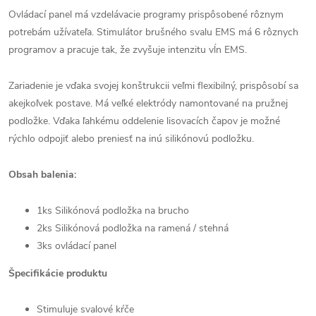
Ovládací panel má vzdelávacie programy prispôsobené rôznym
potrebám užívateľa. Stimulátor brušného svalu EMS má 6 rôznych
programov a pracuje tak, že zvyšuje intenzitu vĺn EMS.
Zariadenie je vďaka svojej konštrukcii veľmi flexibilný, prispôsobí sa
akejkoľvek postave. Má veľké elektródy namontované na pružnej
podložke. Vďaka ľahkému oddelenie lisovacích čapov je možné
rýchlo odpojiť alebo preniesť na inú silikónovú podložku.
Obsah balenia:
1ks Silikónová podložka na brucho
2ks Silikónová podložka na ramená / stehná
3ks ovládací panel
Špecifikácie produktu
Stimuluje svalové kŕče