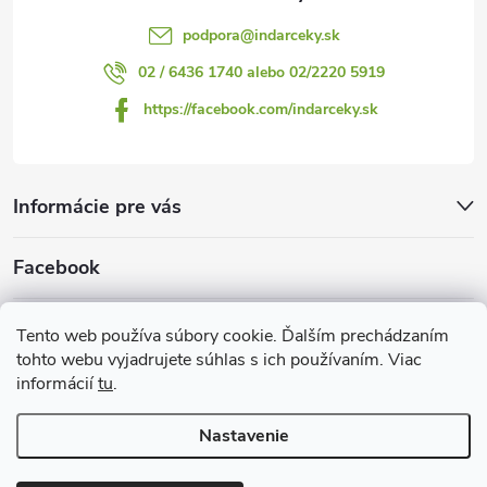
podpora
@
indarceky.sk
02 / 6436 1740 alebo 02/2220 5919
https://facebook.com/indarceky.sk
Informácie pre vás
Facebook
Prijímame online platby
Tento web používa súbory cookie. Ďalším prechádzaním
tohto webu vyjadrujete súhlas s ich používaním. Viac
informácií
tu
.
Nastavenie
Copyright 2026
Indarčeky.sk
. Všetky práva vyhradené.
Upraviť