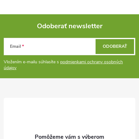
Odoberať newsletter
Z
Email
ODOBERAŤ
á
Vložením e-mailu súhlasíte s
podmienkami ochrany osobných
p
údajov
ä
t
i
e