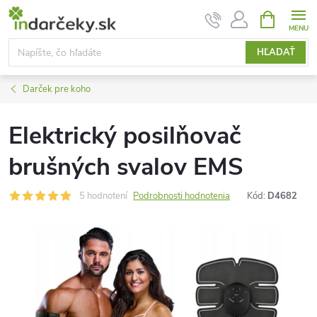
Prejsť
NÁKUPN
KOŠÍK
na
obsah
HĽADAŤ
Darček pre koho
Elektrický posilňovač
brušných svalov EMS
5 hodnotení
Podrobnosti hodnotenia
Kód:
D4682