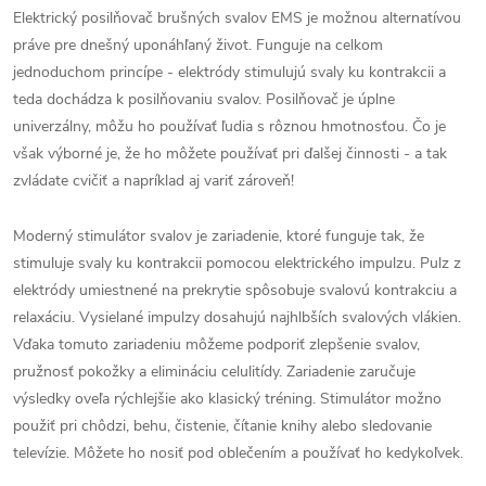
Elektrický posilňovač brušných svalov EMS je možnou alternatívou
práve pre dnešný uponáhľaný život. Funguje na celkom
jednoduchom princípe - elektródy stimulujú svaly ku kontrakcii a
teda dochádza k posilňovaniu svalov. Posilňovač je úplne
univerzálny, môžu ho používať ľudia s rôznou hmotnosťou. Čo je
však výborné je, že ho môžete používať pri ďalšej činnosti - a tak
zvládate cvičiť a napríklad aj variť zároveň!
Moderný stimulátor svalov je zariadenie, ktoré funguje tak, že
stimuluje svaly ku kontrakcii pomocou elektrického impulzu. Pulz z
elektródy umiestnené na prekrytie spôsobuje svalovú kontrakciu a
relaxáciu. Vysielané impulzy dosahujú najhlbších svalových vlákien.
Vďaka tomuto zariadeniu môžeme podporiť zlepšenie svalov,
pružnosť pokožky a elimináciu celulitídy. Zariadenie zaručuje
výsledky oveľa rýchlejšie ako klasický tréning. Stimulátor možno
použiť pri chôdzi, behu, čistenie, čítanie knihy alebo sledovanie
televízie. Môžete ho nosiť pod oblečením a používať ho kedykoľvek.