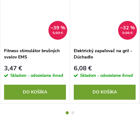
–39 %
–32 %
5,69 €
9,06 €
Fitness stimulátor brušných
Elektrický zapaľovač na gril -
svalov EMS
Dúchadlo
3,47 €
6,08 €
Skladom - odosielame ihneď
Skladom - odosielame ihneď
DO KOŠÍKA
DO KOŠÍKA