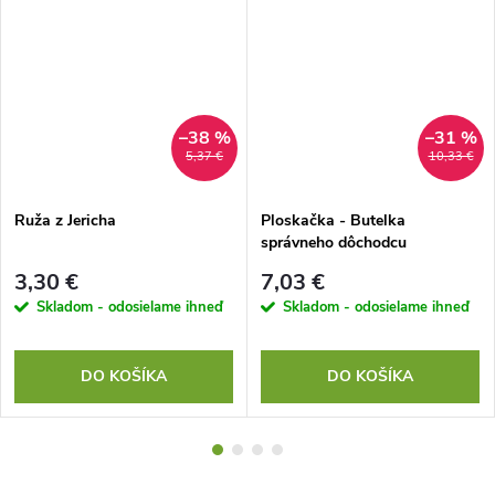
–38 %
–31 %
5,37 €
10,33 €
Ruža z Jericha
Ploskačka - Butelka
správneho dôchodcu
3,30 €
7,03 €
Skladom - odosielame ihneď
Skladom - odosielame ihneď
DO KOŠÍKA
DO KOŠÍKA