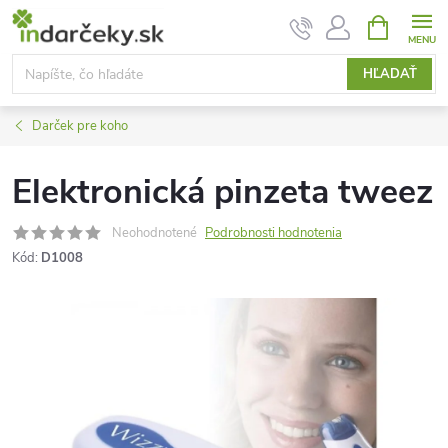
Prejsť
NÁKUPN
KOŠÍK
na
obsah
HĽADAŤ
Darček pre koho
Elektronická pinzeta tweez
Neohodnotené
Podrobnosti hodnotenia
Kód:
D1008