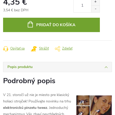
4,35 €
3,54 € bez DPH
Jednotková
cena:
PRIDAŤ DO KOŠÍKA
Opýtať sa
Strážiť
Zdieľať
Popis produktu
Podrobný popis
V 21. storočí už nie je miesto pre klasický
holiaci strojček! Používajte novinku na trhu
elektronickú pinzetu tweez.
Jednoduchý
mechanizmus Vás zbaví nevzhľadných