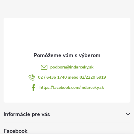
ä
t
i
e
podpora
@
indarceky.sk
02 / 6436 1740 alebo 02/2220 5919
https://facebook.com/indarceky.sk
Informácie pre vás
Facebook