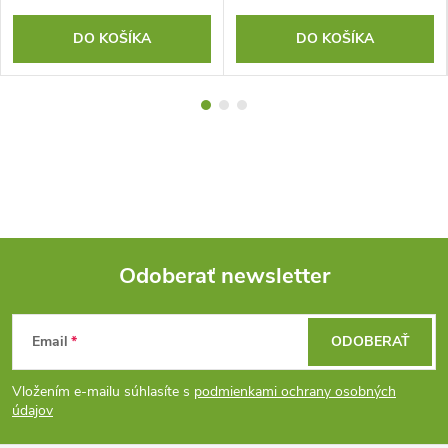
DO KOŠÍKA
DO KOŠÍKA
Odoberať newsletter
Z
Email
ODOBERAŤ
á
Vložením e-mailu súhlasíte s
podmienkami ochrany osobných
p
údajov