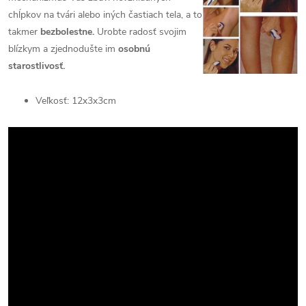
chĺpkov na tvári alebo iných častiach tela, a to
takmer
bezbolestne.
Urobte radosť svojim
blízkym a zjednodušte im
osobnú
starostlivosť.
Veľkosť: 12x3x3cm