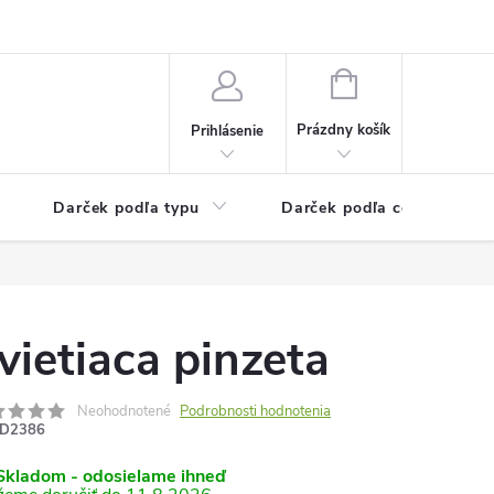
Kontaktné informácie
Veľkoobchodný program
NÁKUPNÝ
KOŠÍK
Prázdny košík
Prihlásenie
Darček podľa typu
Darček podľa ceny
vietiaca pinzeta
Neohodnotené
Podrobnosti hodnotenia
D2386
kladom - odosielame ihneď