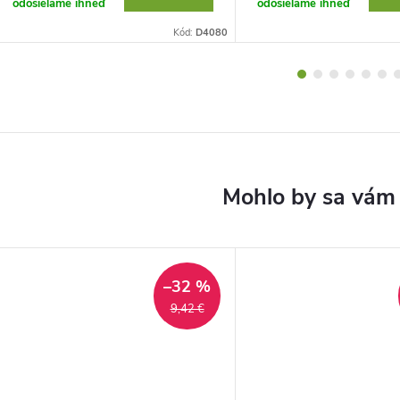
odosielame ihneď
odosielame ihneď
Kód:
D4080
–32 %
9,42 €