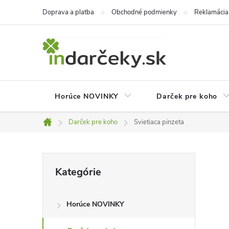
Prejsť
Doprava a platba
Obchodné podmienky
Reklamácia
na
obsah
Horúce NOVINKY
Darček pre koho
Darček pre koho
Svietiaca pinzeta
Domov
B
Preskočiť
Kategórie
kategórie
o
Horúce NOVINKY
č