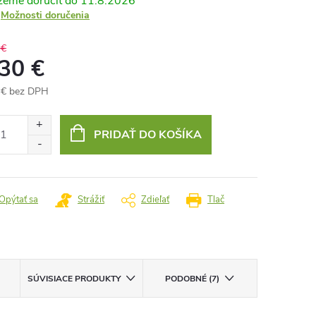
11.8.2026
Možnosti doručenia
 €
,30 €
 € bez DPH
otková
:
PRIDAŤ DO KOŠÍKA
Opýtať sa
Strážiť
Zdieľať
Tlač
SÚVISIACE PRODUKTY
PODOBNÉ (7)