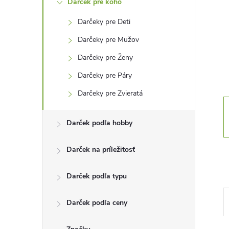
Darček pre koho
n
Darčeky pre Deti
ý
Darčeky pre Mužov
p
Darčeky pre Ženy
Darčeky pre Páry
a
Darčeky pre Zvieratá
n
Darček podľa hobby
e
Darček na príležitosť
l
Darček podľa typu
Darček podľa ceny