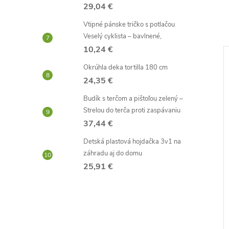
29,04 €
Vtipné pánske tričko s potlačou
Veselý cyklista – bavlnené,
10,24 €
–54 %
–45 %
Okrúhla deka tortilla 180 cm
24,35 €
2,31 €
3,31 €
Budík s terčom a pištoľou zelený –
Strelou do terča proti zaspávaniu
37,44 €
Detská plastová hojdačka 3v1 na
záhradu aj do domu
25,91 €
kot
Plyšové putá - červené
1,79 €
Skladom -
DO KOŠÍKA
DO KOŠÍKA