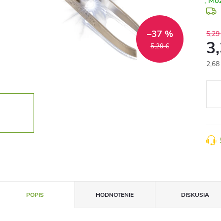
–37 %
5,29
3
5,29 €
2,68
Jedn
cena
POPIS
HODNOTENIE
DISKUSIA