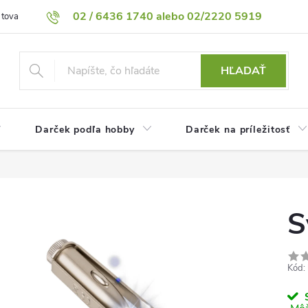
02 / 6436 1740 alebo 02/2220 5919
 tovaru
Vrátenie tovaru
Podmienky ochrany osobných údajov
HĽADAŤ
Darček podľa hobby
Darček na príležitosť
S
Kód:
S