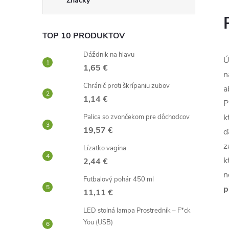
Značky
TOP 10 PRODUKTOV
Dáždnik na hlavu
Ú
1,65 €
n
Chránič proti škrípaniu zubov
a
1,14 €
P
k
Palica so zvončekom pre dôchodcov
19,57 €
ď
z
Lízatko vagína
k
2,44 €
n
Futbalový pohár 450 ml
p
11,11 €
LED stolná lampa Prostredník – F*ck
You (USB)