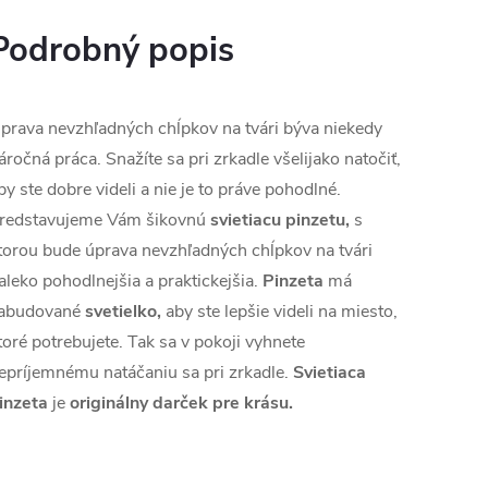
Podrobný popis
prava nevzhľadných chĺpkov na tvári býva niekedy
áročná práca. Snažíte sa pri zrkadle všelijako natočiť,
by ste dobre videli a nie je to práve pohodlné.
redstavujeme Vám šikovnú
svietiacu pinzetu,
s
torou bude úprava nevzhľadných chĺpkov na tvári
aleko pohodlnejšia a praktickejšia.
Pinzeta
má
abudované
svetielko,
aby ste lepšie videli na miesto,
toré potrebujete. Tak sa v pokoji vyhnete
epríjemnému natáčaniu sa pri zrkadle.
Svietiaca
inzeta
je
originálny darček pre krásu.