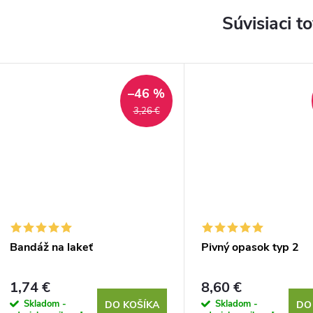
Súvisiaci t
–46 %
3,26 €
Bandáž na lakeť
Pivný opasok typ 2
1,74 €
8,60 €
Skladom -
Skladom -
DO KOŠÍKA
DO