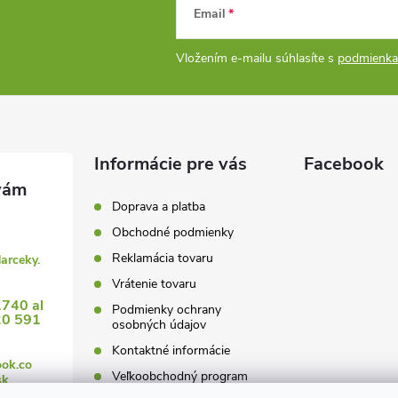
Email
Vložením e-mailu súhlasíte s
podmienka
Informácie pre vás
Facebook
Doprava a platba
Obchodné podmienky
Reklamácia tovaru
darceky.
Vrátenie tovaru
1740 al
Podmienky ochrany
20 591
osobných údajov
Kontaktné informácie
ook.co
Veľkoobchodný program
sk