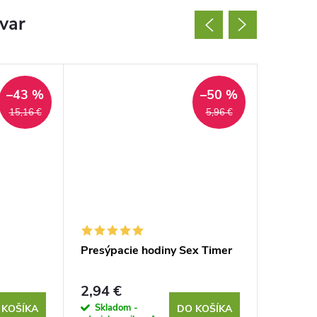
ovar
–43 %
–50 %
15,16 €
5,96 €
Presýpacie hodiny Sex Timer
Ručná m
2,94 €
1,09 €
Skladom -
Sklad
 KOŠÍKA
DO KOŠÍKA