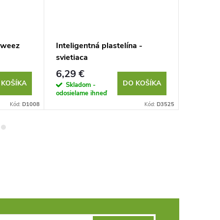
 tweez
Inteligentná plastelína -
Svietia
svietiaca
cm - Tep
6,29 €
3,30 €
 KOŠÍKA
DO KOŠÍKA
Skladom -
Sklad
odosielame ihneď
odosielam
Kód:
D1008
Kód:
D3525