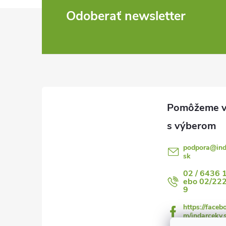
Z
Odoberať newsletter
á
p
ä
t
i
podpora
@
in
sk
e
02 / 6436 
ebo 02/22
9
https://faceb
m/indarceky.