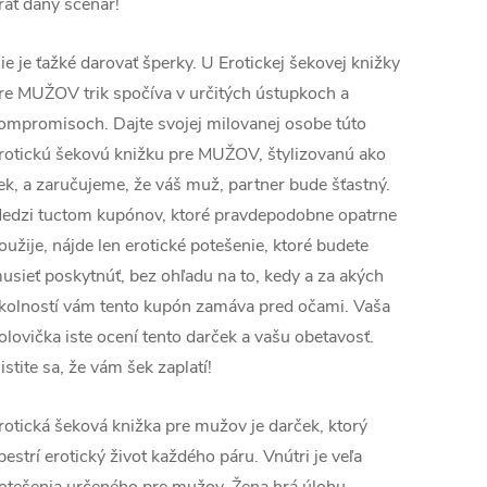
rať daný scenár!
ie je ťažké darovať šperky. U Erotickej šekovej knižky
re MUŽOV trik spočíva v určitých ústupkoch a
ompromisoch. Dajte svojej milovanej osobe túto
rotickú šekovú knižku pre MUŽOV, štylizovanú ako
ek, a zaručujeme, že váš muž, partner bude šťastný.
edzi tuctom kupónov, ktoré pravdepodobne opatrne
oužije, nájde len erotické potešenie, ktoré budete
usieť poskytnúť, bez ohľadu na to, kedy a za akých
kolností vám tento kupón zamáva pred očami. Vaša
olovička iste ocení tento darček a vašu obetavosť.
istite sa, že vám šek zaplatí!
rotická šeková knižka pre mužov je darček, ktorý
pestrí erotický život každého páru. Vnútri je veľa