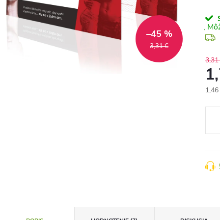
S
–45 %
3,31 €
3,31
1
1,46
Jedn
cena