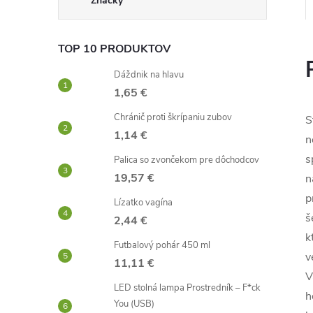
Značky
TOP 10 PRODUKTOV
Dáždnik na hlavu
1,65 €
Chránič proti škrípaniu zubov
S
1,14 €
n
s
Palica so zvončekom pre dôchodcov
19,57 €
n
p
Lízatko vagína
š
2,44 €
k
Futbalový pohár 450 ml
v
11,11 €
V
LED stolná lampa Prostredník – F*ck
h
You (USB)