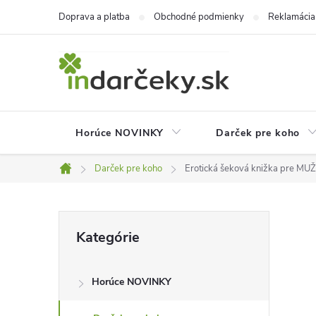
Prejsť
Doprava a platba
Obchodné podmienky
Reklamácia
na
obsah
Horúce NOVINKY
Darček pre koho
Darček pre koho
Erotická šeková knižka pre MU
Domov
B
Preskočiť
Kategórie
kategórie
o
Horúce NOVINKY
č