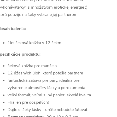
otešenia určeného pre mužov. Žena hrá úlohu
vykonávateľky" s množstvom erotickej energie :),
torú použije na šeky vybrané jej partnerom.
bsah balenia:
1ks šeková knižka s 12 šekmi
pecifikácie produktu:
šeková knižka pre manžela
12 úžasných úloh, ktoré potešia partnera
fantastická zábava pre páry, ideálna pre
vytvorenie atmosféry lásky a porozumenia
veľký formát, veľmi silný papier, skvelá kvalita
Hra len pre dospelých!
Dajte si šeky lásky - určite nebudete ľutovať