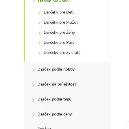
Darček pre koho
n
Darčeky pre Deti
ý
Darčeky pre Mužov
p
Darčeky pre Ženy
Darčeky pre Páry
a
Darčeky pre Zvieratá
n
Darček podľa hobby
e
Darček na príležitosť
l
Darček podľa typu
Darček podľa ceny