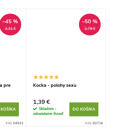
–45 %
–50 %
3,31 €
2,79 €
a pre
Kocka - polohy sexu
Manžels
ŽENU
1,39 €
1,79 €
Skladom -
Sklad
 KOŠÍKA
DO KOŠÍKA
odosielame ihneď
odosielam
Kód:
D4921
Kód:
D2716