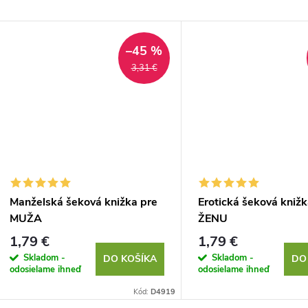
–45 %
3,31 €
Manželská šeková knižka pre
Erotická šeková knižk
MUŽA
ŽENU
1,79 €
1,79 €
Skladom -
Skladom -
DO KOŠÍKA
DO
odosielame ihneď
odosielame ihneď
Kód:
D4919