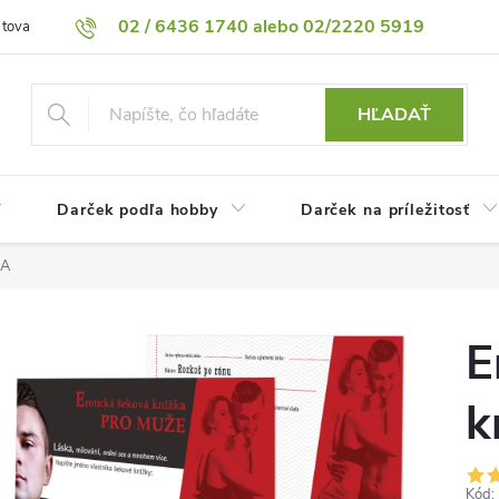
02 / 6436 1740 alebo 02/2220 5919
 tovaru
Vrátenie tovaru
Podmienky ochrany osobných údajov
HĽADAŤ
Darček podľa hobby
Darček na príležitosť
ŽA
E
k
Kód: