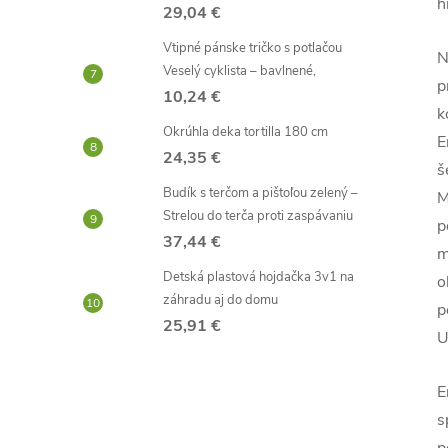
h
29,04 €
Vtipné pánske tričko s potlačou
N
Veselý cyklista – bavlnené,
p
10,24 €
k
Okrúhla deka tortilla 180 cm
E
24,35 €
š
Budík s terčom a pištoľou zelený –
M
Strelou do terča proti zaspávaniu
p
37,44 €
m
Detská plastová hojdačka 3v1 na
o
záhradu aj do domu
p
25,91 €
U
E
s