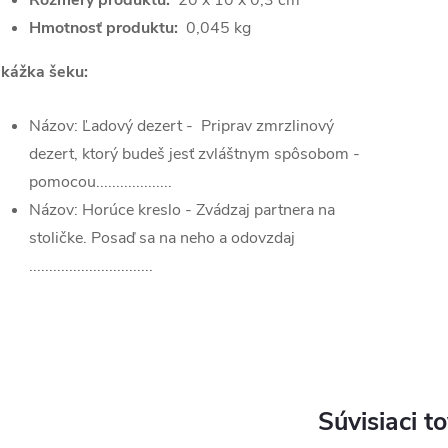
Rozmery produktu:
20 x 10 x 0,3 cm
Hmotnosť produktu:
0,045 kg
kážka šeku:
Názov: Ľadový dezert - Priprav zmrzlinový
dezert, ktorý budeš jesť zvláštnym spôsobom -
pomocou...................
Názov: Horúce kreslo - Zvádzaj partnera na
stoličke. Posaď sa na neho a odovzdaj
...............................
Súvisiaci t