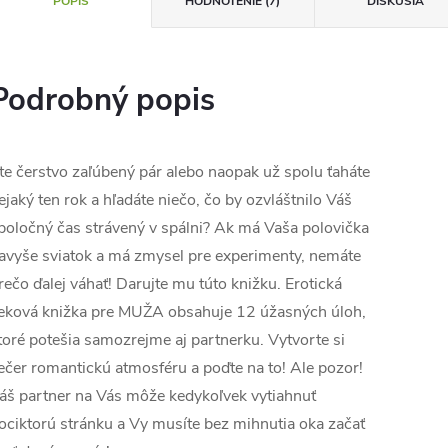
POPIS
HODNOTENIE (7)
DISKUSIA
Podrobný popis
te čerstvo zaľúbený pár alebo naopak už spolu ťaháte
ejaký ten rok a hľadáte niečo, čo by ozvláštnilo Váš
poločný čas strávený v spálni? Ak má Vaša polovička
avyše sviatok a má zmysel pre experimenty, nemáte
rečo ďalej váhať! Darujte mu túto knižku. Erotická
eková knižka pre MUŽA obsahuje 12 úžasných úloh,
toré potešia samozrejme aj partnerku. Vytvorte si
ečer romantickú atmosféru a poďte na to! Ale pozor!
áš partner na Vás môže kedykoľvek vytiahnuť
ociktorú stránku a Vy musíte bez mihnutia oka začať