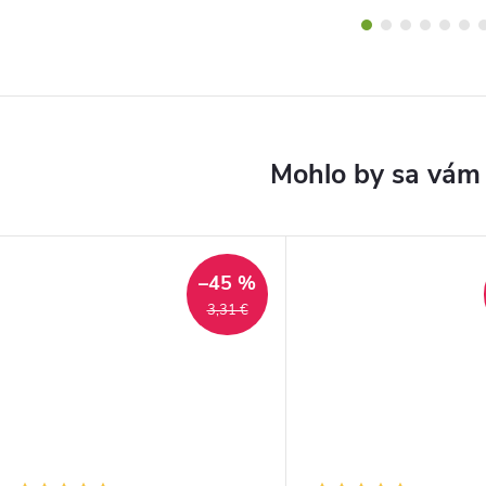
–45 %
3,31 €