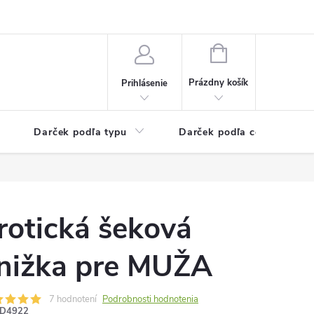
Kontaktné informácie
Veľkoobchodný program
NÁKUPNÝ
KOŠÍK
Prázdny košík
Prihlásenie
Darček podľa typu
Darček podľa ceny
rotická šeková
nižka pre MUŽA
7 hodnotení
Podrobnosti hodnotenia
D4922