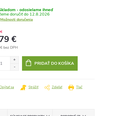
kladom - odosielame ihneď
12.8.2026
Možnosti doručenia
 €
,79 €
 € bez DPH
otková
:
PRIDAŤ DO KOŠÍKA
Opýtať sa
Strážiť
Zdieľať
Tlač