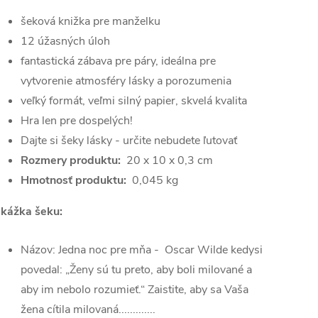
šeková knižka pre manželku
12 úžasných úloh
fantastická zábava pre páry, ideálna pre
vytvorenie atmosféry lásky a porozumenia
veľký formát, veľmi silný papier, skvelá kvalita
Hra len pre dospelých!
Dajte si šeky lásky - určite nebudete ľutovať
Rozmery produktu:
20 x 10 x 0,3 cm
Hmotnosť produktu:
0,045 kg
kážka šeku:
Názov: Jedna noc pre mňa - Oscar Wilde kedysi
povedal: „Ženy sú tu preto, aby boli milované a
aby im nebolo rozumieť.“ Zaistite, aby sa Vaša
žena cítila milovaná.............