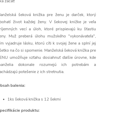
ka začať!
anželská šeková knižka pre ženu je darček, ktorý
bohatí život každej ženy. V šekovej knižke je veľa
ríjemných vecí a úloh, ktoré prispievajú ku šťastiu
eny. Muž preberá úlohu mužského "vykonávateľa",
ím vyjadruje lásku, ktorú cíti k svojej žene a splní jej
šetko na čo si spomenie. Manželská šeková knižka pre
ENU umožňuje vzťahu dosiahnuť ďalšie úrovne, kde
anželia dokonale rozumejú ich potrebám a
achádzajú potešenie z ich stretnutia.
bsah balenia:
1ks šeková knižka s 12 šekmi
pecifikácie produktu: