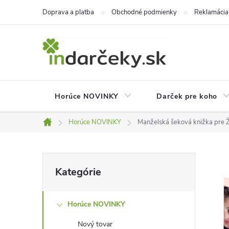
Prejsť
Doprava a platba
Obchodné podmienky
Reklamácia
na
obsah
Horúce NOVINKY
Darček pre koho
Horúce NOVINKY
Manželská šeková knižka pre
Domov
B
Preskočiť
Kategórie
kategórie
o
Horúce NOVINKY
č
Nový tovar