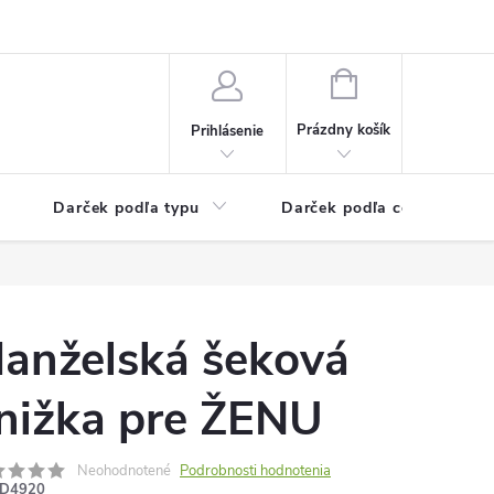
Kontaktné informácie
Veľkoobchodný program
NÁKUPNÝ
KOŠÍK
Prázdny košík
Prihlásenie
Darček podľa typu
Darček podľa ceny
anželská šeková
nižka pre ŽENU
Neohodnotené
Podrobnosti hodnotenia
D4920