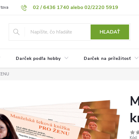
02 / 6436 1740 alebo 02/2220 5919
 tovaru
Vrátenie tovaru
Podmienky ochrany osobných údajov
HĽADAŤ
Darček podľa hobby
Darček na príležitosť
 ŽENU
M
k
Kód: