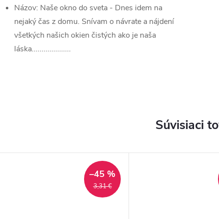
Názov: Naše okno do sveta - Dnes idem na
nejaký čas z domu. Snívam o návrate a nájdení
všetkých našich okien čistých ako je naša
láska....................
Súvisiaci t
–45 %
3,31 €