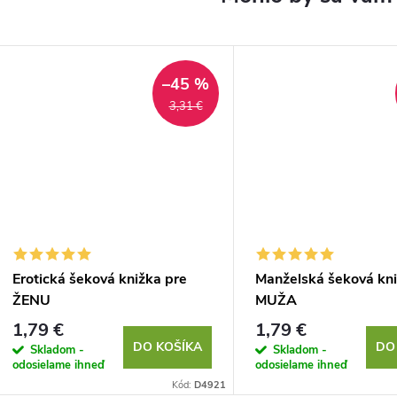
–45 %
3,31 €
Erotická šeková knižka pre
Manželská šeková kni
ŽENU
MUŽA
1,79 €
1,79 €
DO KOŠÍKA
DO
Skladom -
Skladom -
odosielame ihneď
odosielame ihneď
Kód:
D4921