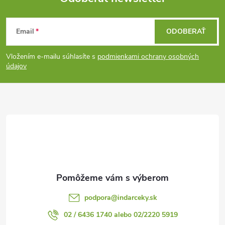
Z
Email
ODOBERAŤ
á
Vložením e-mailu súhlasíte s
podmienkami ochrany osobných
p
údajov
ä
t
i
e
podpora
@
indarceky.sk
02 / 6436 1740 alebo 02/2220 5919