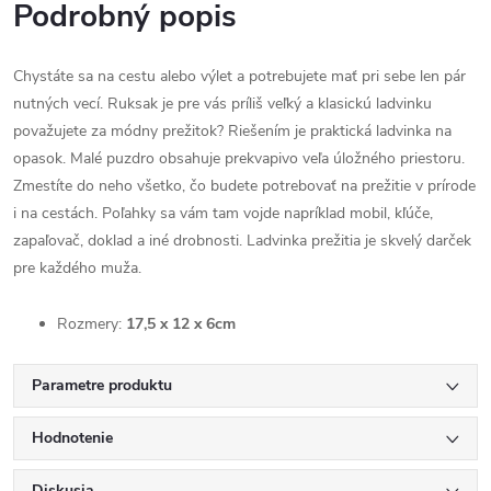
Podrobný popis
Chystáte sa na cestu alebo výlet a potrebujete mať pri sebe len pár
nutných vecí. Ruksak je pre vás príliš veľký a klasickú ladvinku
považujete za módny prežitok? Riešením je praktická ladvinka na
opasok. Malé puzdro obsahuje prekvapivo veľa úložného priestoru.
Zmestíte do neho všetko, čo budete potrebovať na prežitie v prírode
i na cestách. Poľahky sa vám tam vojde napríklad mobil, kľúče,
zapaľovač, doklad a iné drobnosti. Ladvinka prežitia je skvelý darček
pre každého muža.
Rozmery:
17,5 x 12 x 6cm
Parametre produktu
Hodnotenie
Diskusia