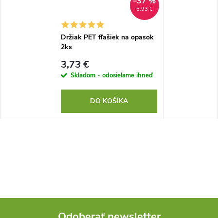
–37 %
5,93 €
Držiak PET fľašiek na opasok
2ks
3,73 €
Skladom - odosielame ihneď
DO KOŠÍKA
Odoberať newsletter