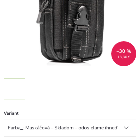
–30 %
13,30 €
Variant