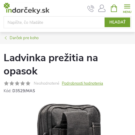
Prejsť
NÁKUPN
KOŠÍK
na
obsah
HĽADAŤ
Darček pre koho
Ladvinka prežitia na
opasok
Neohodnotené
Podrobnosti hodnotenia
Kód:
D3529/MAS