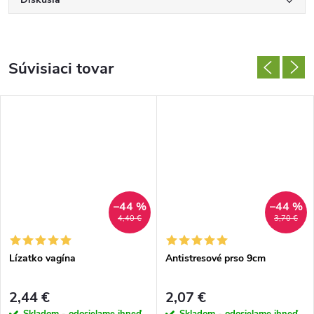
Súvisiaci tovar
–44 %
–44 %
4,40 €
3,70 €
Lízatko vagína
Antistresové prso 9cm
2,44 €
2,07 €
Skladom - odosielame ihneď
Skladom - odosielame ihneď