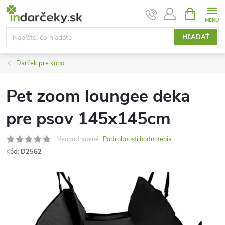
Prejsť
NÁKUPN
KOŠÍK
na
obsah
HĽADAŤ
Darček pre koho
Pet zoom loungee deka
pre psov 145x145cm
Neohodnotené
Podrobnosti hodnotenia
Kód:
D2562