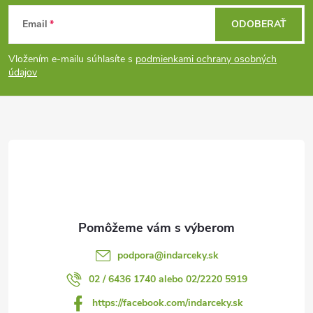
Z
Email
ODOBERAŤ
á
Vložením e-mailu súhlasíte s
podmienkami ochrany osobných
p
údajov
ä
t
i
e
podpora
@
indarceky.sk
02 / 6436 1740 alebo 02/2220 5919
https://facebook.com/indarceky.sk