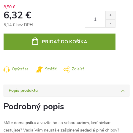
8,50 €
6,32 €
5,14 € bez DPH
Jednotková
cena:
PRIDAŤ DO KOŠÍKA
Opýtať sa
Strážiť
Zdieľať
Popis produktu
Podrobný popis
Máte doma
psíka
a vozíte ho so sebou
autom,
keď niekam
cestujete? Vadia Vám neustále zašpinené
sedadlá
plné chlpov?