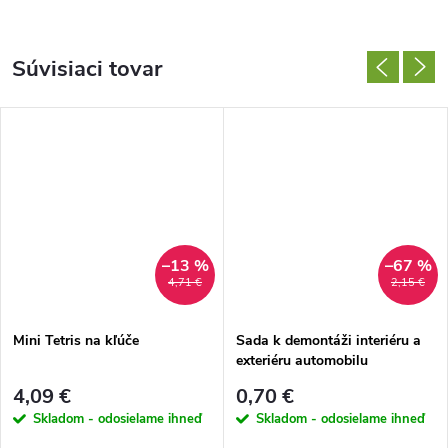
Súvisiaci tovar
–13 %
–67 %
4,71 €
2,15 €
Mini Tetris na kľúče
Sada k demontáži interiéru a
exteriéru automobilu
4,09 €
0,70 €
Skladom - odosielame ihneď
Skladom - odosielame ihneď