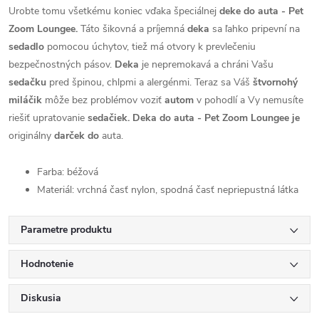
Urobte tomu všetkému koniec vďaka špeciálnej
deke do auta - Pet
Zoom Loungee.
Táto šikovná a príjemná
deka
sa ľahko pripevní na
sedadlo
pomocou úchytov, tiež má otvory k prevlečeniu
bezpečnostných pásov.
Deka
je nepremokavá a chráni Vašu
sedačku
pred špinou, chlpmi a alergénmi. Teraz sa Váš
štvornohý
miláčik
môže bez problémov voziť
autom
v pohodlí a Vy nemusíte
riešiť upratovanie
sedačiek. Deka do auta - Pet Zoom Loungee je
originálny
darček do
auta.
Farba: béžová
Materiál: vrchná časť nylon, spodná časť nepriepustná látka
Parametre produktu
Hodnotenie
Diskusia