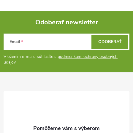
Odoberať newsletter
Z
Email
ODOBERAŤ
á
Vložením e-mailu súhlasíte s
podmienkami ochrany osobných
p
údajov
ä
t
i
e