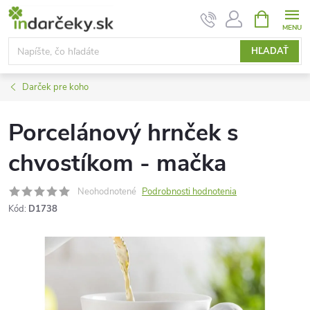
Prejsť
NÁKUPN
KOŠÍK
na
obsah
HĽADAŤ
Darček pre koho
Porcelánový hrnček s
chvostíkom - mačka
Neohodnotené
Podrobnosti hodnotenia
Kód:
D1738