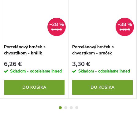
–28 %
–38 %
8,72 €
5,35 €
Porcelánový hrnček s
Porcelánový hrnček s
chvostíkom - králik
chvostíkom - srnček
6,26 €
3,30 €
Skladom - odosielame ihneď
Skladom - odosielame ihneď
DO KOŠÍKA
DO KOŠÍKA