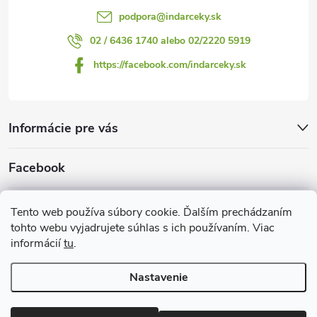
podpora
@
indarceky.sk
02 / 6436 1740 alebo 02/2220 5919
https://facebook.com/indarceky.sk
Informácie pre vás
Facebook
Prijímame online platby
Tento web používa súbory cookie. Ďalším prechádzaním
tohto webu vyjadrujete súhlas s ich používaním. Viac
informácií
tu
.
Nastavenie
Copyright 2026
Indarčeky.sk
. Všetky práva vyhradené.
Upraviť
nastavenie cookies