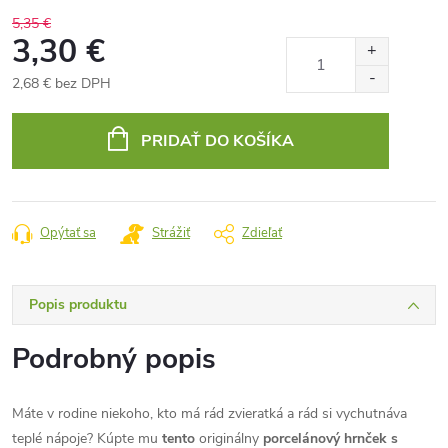
5,35 €
3,30 €
2,68 € bez DPH
Jednotková
cena:
PRIDAŤ DO KOŠÍKA
Opýtať sa
Strážiť
Zdieľať
Popis produktu
Podrobný popis
Máte v rodine niekoho, kto má rád zvieratká a rád si vychutnáva
teplé nápoje? Kúpte mu
tento
originálny
porcelánový hrnček s