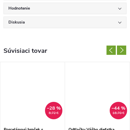
Hodnotenie
Diskusia
Súvisiaci tovar
–28 %
–44 %
8,72 €
18,70 €
Porcelánový hrnček s
Odtlačky Vášho dieťatka