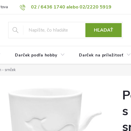
02 / 6436 1740 alebo 02/2220 5919
 tovaru
Vrátenie tovaru
Podmienky ochrany osobných údajov
HĽADAŤ
Darček podľa hobby
Darček na príležitosť
 - srnček
P
s
s