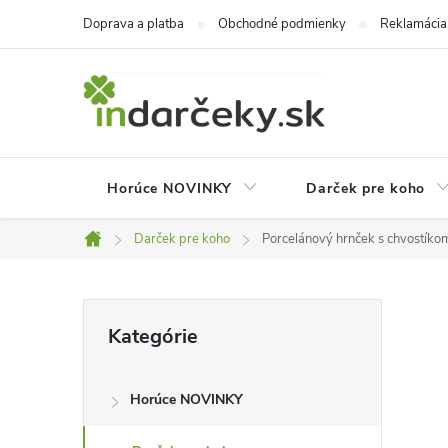
Prejsť
Doprava a platba
Obchodné podmienky
Reklamácia
na
obsah
Horúce NOVINKY
Darček pre koho
Darček pre koho
Porcelánový hrnček s chvostíkom
Domov
B
Preskočiť
Kategórie
kategórie
o
Horúce NOVINKY
č