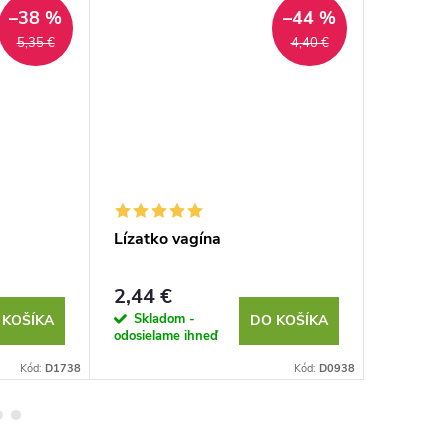
–38 %
–44 %
5,35 €
4,40 €
Lízatko vagína
Antistr
2,44 €
2,07 €
Skladom -
Sklad
 KOŠÍKA
DO KOŠÍKA
odosielame ihneď
odosielam
Kód:
D1738
Kód:
D0938