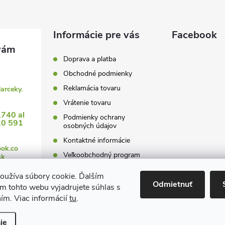
Informácie pre vás
Facebook
Doprava a platba
Obchodné podmienky
Reklamácia tovaru
darceky.
Vrátenie tovaru
1740 al
Podmienky ochrany
20 591
osobných údajov
Kontaktné informácie
ook.co
Veľkoobchodný program
sk
oužíva súbory cookie. Ďalším
Odmietnuť
m tohto webu vyjadrujete súhlas s
ním. Viac informácií
tu
.
 nastavenie cookies
ie