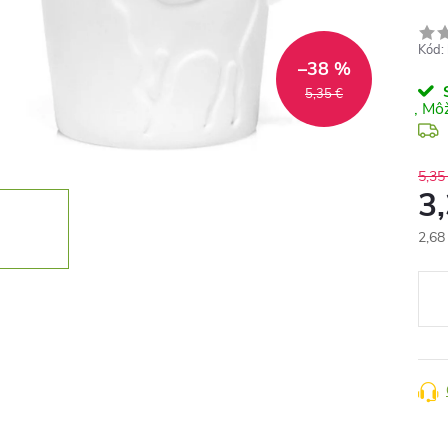
Kód:
–38 %
S
5,35 €
5,35
3
2,68
Jedn
cena