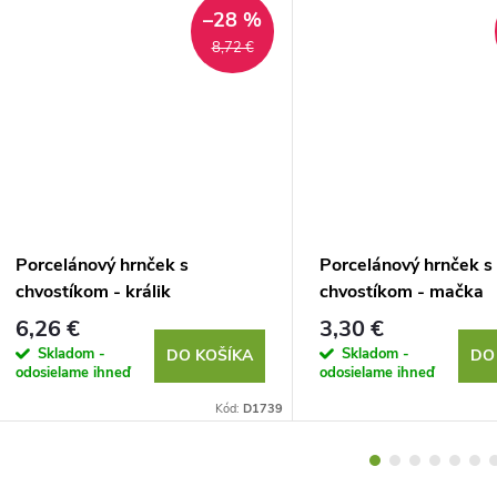
–28 %
8,72 €
Porcelánový hrnček s
Porcelánový hrnček s
chvostíkom - králik
chvostíkom - mačka
6,26 €
3,30 €
Skladom -
Skladom -
DO KOŠÍKA
DO
odosielame ihneď
odosielame ihneď
Kód:
D1739