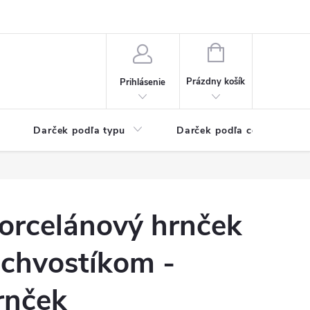
Kontaktné informácie
Veľkoobchodný program
NÁKUPNÝ
KOŠÍK
Prázdny košík
Prihlásenie
Darček podľa typu
Darček podľa ceny
orcelánový hrnček
 chvostíkom -
rnček