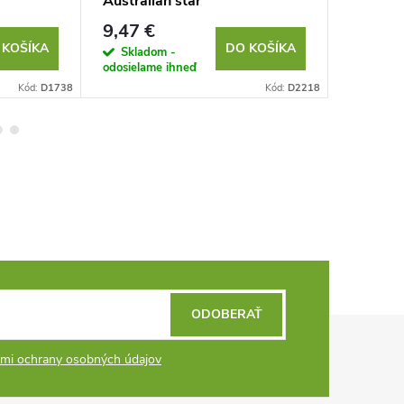
Australian star
biely
9,47 €
10,07 
 KOŠÍKA
DO KOŠÍKA
Skladom -
Sklad
odosielame ihneď
odosielam
Kód:
D1738
Kód:
D2218
ODOBERAŤ
mi ochrany osobných údajov