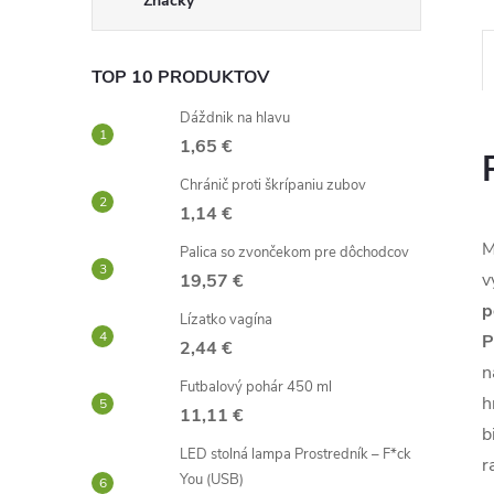
Značky
TOP 10 PRODUKTOV
Dáždnik na hlavu
1,65 €
Chránič proti škrípaniu zubov
1,14 €
M
Palica so zvončekom pre dôchodcov
v
19,57 €
p
Lízatko vagína
P
2,44 €
n
Futbalový pohár 450 ml
h
11,11 €
b
LED stolná lampa Prostredník – F*ck
r
You (USB)