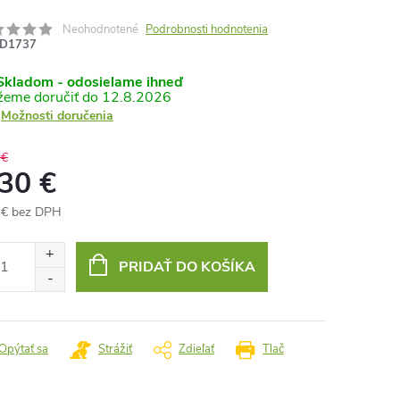
Neohodnotené
Podrobnosti hodnotenia
D1737
kladom - odosielame ihneď
12.8.2026
Možnosti doručenia
 €
,30 €
 € bez DPH
otková
:
PRIDAŤ DO KOŠÍKA
Opýtať sa
Strážiť
Zdieľať
Tlač