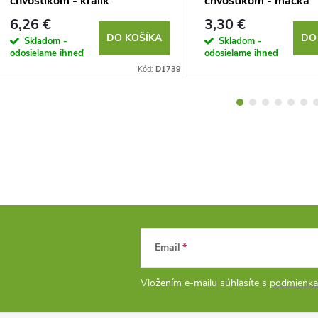
chvostíkom - králik
chvostíkom - mačka
6,26 €
3,30 €
DO KOŠÍKA
DO
Skladom -
Skladom -
odosielame ihneď
odosielame ihneď
Kód:
D1739
Email
Vložením e-mailu súhlasíte s
podmienka