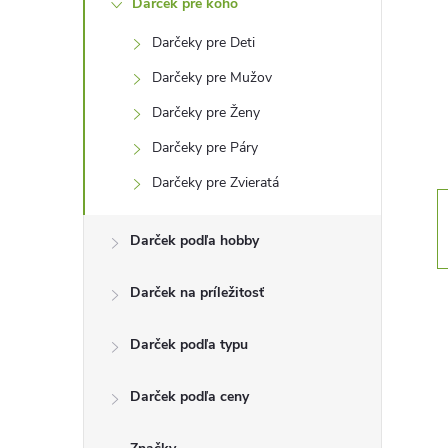
Darček pre koho
n
Darčeky pre Deti
ý
Darčeky pre Mužov
p
Darčeky pre Ženy
Darčeky pre Páry
a
Darčeky pre Zvieratá
n
Darček podľa hobby
e
Darček na príležitosť
l
Darček podľa typu
Darček podľa ceny