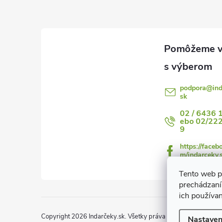
p
ä
t
i
podpora
@
in
sk
e
02 / 6436 
ebo 02/22
9
https://faceb
m/indarceky.
Tento web p
prechádzaní
ich používa
Copyright 2026
Indarčeky.sk
. Všetky práva vyhradené.
Upraviť
Nastaven