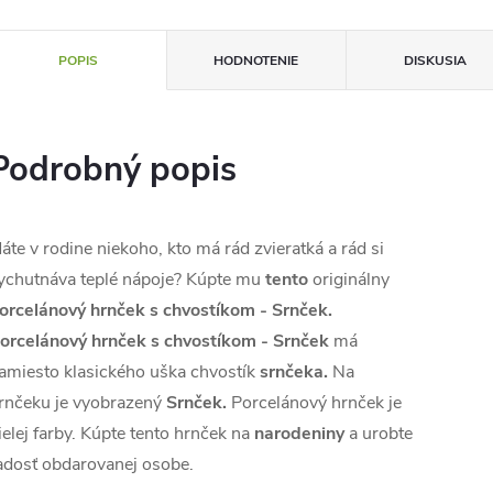
POPIS
HODNOTENIE
DISKUSIA
Podrobný popis
áte v rodine niekoho, kto má rád zvieratká a rád si
ychutnáva teplé nápoje? Kúpte mu
tento
originálny
orcelánový hrnček s chvostíkom - Srnček.
orcelánový hrnček s chvostíkom - Srnček
má
amiesto klasického uška chvostík
srnčeka.
Na
rnčeku je vyobrazený
Srnček.
Porcelánový hrnček je
ielej farby. Kúpte tento hrnček na
narodeniny
a urobte
adosť obdarovanej osobe.