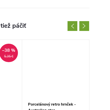
–38 %
5,35 €
Porcelánový retro hrnček -
Granáto