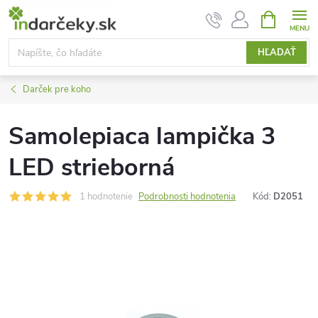
Prejsť
NÁKUPN
KOŠÍK
na
obsah
HĽADAŤ
Darček pre koho
Samolepiaca lampička 3
LED strieborná
1 hodnotenie
Podrobnosti hodnotenia
Kód:
D2051