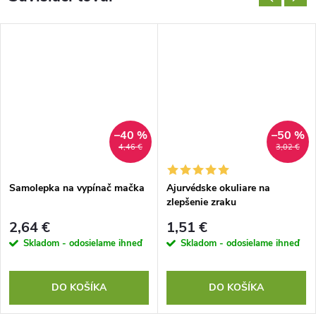
–40 %
–50 %
4,46 €
3,02 €
Samolepka na vypínač mačka
Ajurvédske okuliare na
zlepšenie zraku
2,64 €
1,51 €
Skladom - odosielame ihneď
Skladom - odosielame ihneď
DO KOŠÍKA
DO KOŠÍKA