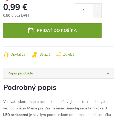
0,99 €
0,80 € bez DPH
Jednotková
cena:
PRIDAŤ DO KOŠÍKA
Opýtať sa
Strážiť
Zdieľať
Popis produktu
Podrobný popis
Vstávate skoro ráno a nechcete budiť svojho partnera pri chystaní
vecí do práce? Máme pre Vás riešenie.
Samolepiaca lampička 3
LED strieborná
je skvelým pomocníkom do domácnosti. Lampičku