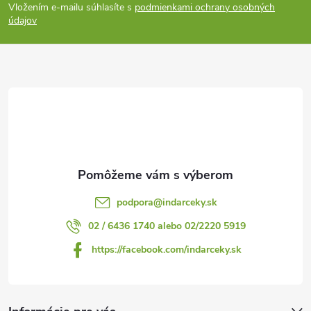
Vložením e-mailu súhlasíte s
podmienkami ochrany osobných
p
údajov
ä
t
i
e
podpora
@
indarceky.sk
02 / 6436 1740 alebo 02/2220 5919
https://facebook.com/indarceky.sk