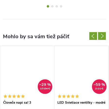
–29 %
–59 %
17,84 €
2,11 €
Človeče napi sa! 3
LED Svietiace ventilky - modré