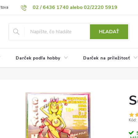
02 / 6436 1740 alebo 02/2220 5919
 tovaru
Vrátenie tovaru
Podmienky ochrany osobných údajov
HĽADAŤ
Darček podľa hobby
Darček na príležitosť
S
Kód:
S