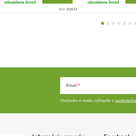
odosielame ihneď
odosielame ihneď
Kód:
D1611
Email
Vložením e-mailu súhlasíte s
podmienka