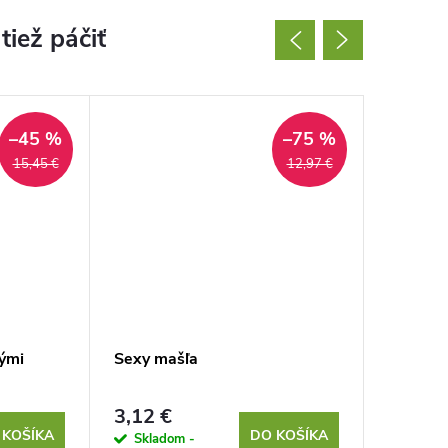
–45 %
–75 %
15,45 €
12,97 €
vými
Sexy mašľa
Sexy zá
peniso
3,12 €
6,95 €
 KOŠÍKA
DO KOŠÍKA
Skladom -
Sklad