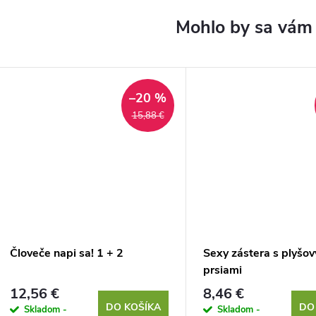
–20 %
15,88 €
Človeče napi sa! 1 + 2
Sexy zástera s plyšo
prsiami
12,56 €
8,46 €
DO KOŠÍKA
DO
Skladom -
Skladom -