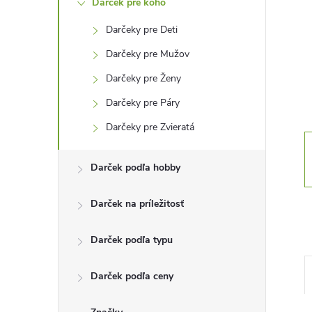
Darček pre koho
n
Darčeky pre Deti
ý
Darčeky pre Mužov
p
Darčeky pre Ženy
Darčeky pre Páry
a
Darčeky pre Zvieratá
n
Darček podľa hobby
e
Darček na príležitosť
l
Darček podľa typu
Darček podľa ceny