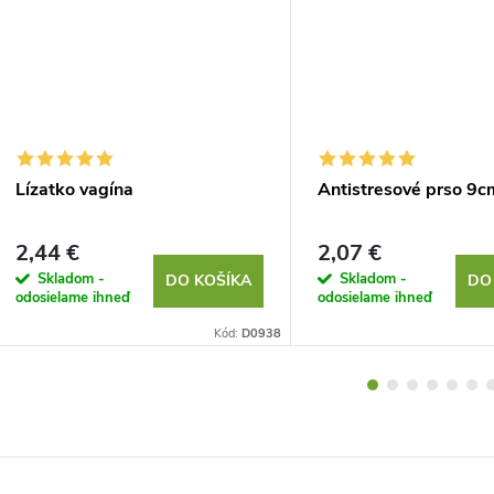
Lízatko vagína
Antistresové prso 9c
2,44 €
2,07 €
Skladom -
Skladom -
DO KOŠÍKA
DO
odosielame ihneď
odosielame ihneď
Kód:
D0938