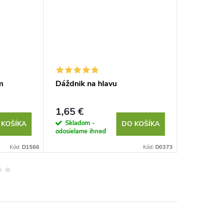
m
Dáždnik na hlavu
Plyšové
1,65 €
1,79 €
Skladom -
Sklad
 KOŠÍKA
DO KOŠÍKA
odosielame ihneď
odosielam
Kód:
D1566
Kód:
D0373