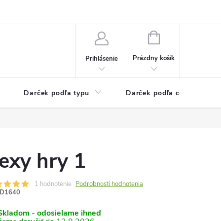
Kontaktné informácie
Veľkoobchodný program
NÁKUPNÝ
KOŠÍK
Prázdny košík
Prihlásenie
Darček podľa typu
Darček podľa ceny
exy hry 1
1 hodnotenie
Podrobnosti hodnotenia
D1640
kladom - odosielame ihneď