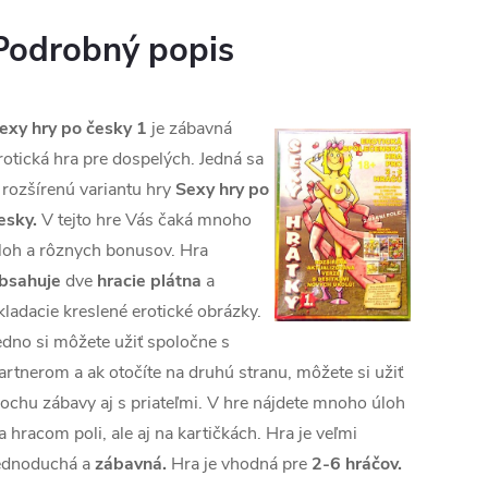
Podrobný popis
exy hry po česky 1
je zábavná
rotická hra pre dospelých. Jedná sa
 rozšírenú variantu hry
Sexy hry po
esky.
V tejto hre Vás čaká mnoho
loh a rôznych bonusov. Hra
bsahuje
dve
hracie plátna
a
kladacie kreslené erotické obrázky.
edno si môžete užiť spoločne s
artnerom a ak otočíte na druhú stranu, môžete si užiť
rochu zábavy aj s priateľmi. V hre nájdete mnoho úloh
a hracom poli, ale aj na kartičkách. Hra je veľmi
ednoduchá a
zábavná.
Hra je vhodná pre
2-6 hráčov.