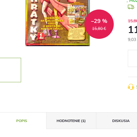
–29 %
15,8
1
15,80 €
9,03
Jedn
cena
POPIS
HODNOTENIE (1)
DISKUSIA