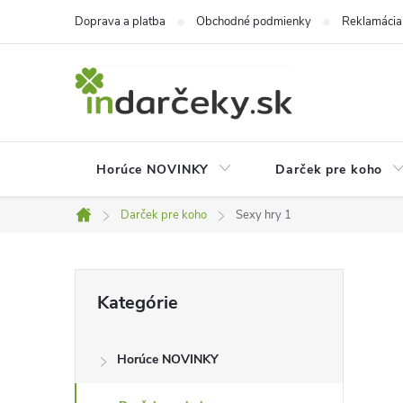
Prejsť
Doprava a platba
Obchodné podmienky
Reklamácia
na
obsah
Horúce NOVINKY
Darček pre koho
Darček pre koho
Sexy hry 1
Domov
B
Preskočiť
Kategórie
kategórie
o
Horúce NOVINKY
č