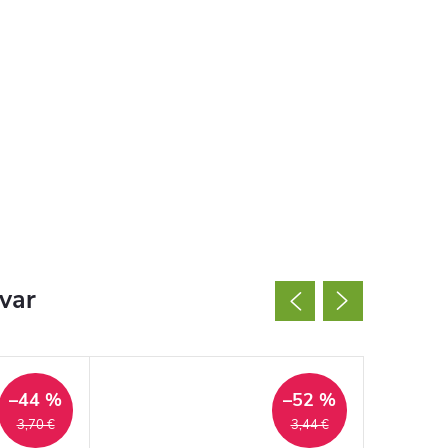
ovar
–44 %
–52 %
3,70 €
3,44 €