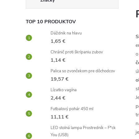
Značky
TOP 10 PRODUKTOV
Dáždnik na hlavu
S
1,65 €
e
Chránič proti škrípaniu zubov
o
1,14 €
č
ú
Palica so zvončekom pre dôchodcov
19,57 €
o
s
Lízatko vagína
J
2,44 €
p
Futbalový pohár 450 ml
t
11,11 €
n
LED stolná lampa Prostredník – F*ck
j
You (USB)