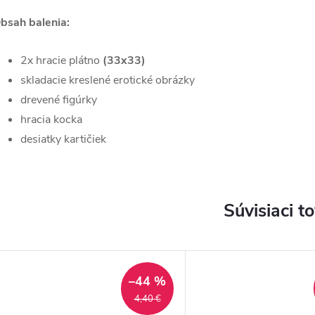
bsah balenia:
2x hracie plátno
(33x33)
skladacie kreslené erotické obrázky
drevené figúrky
hracia kocka
desiatky kartičiek
Súvisiaci t
–44 %
4,40 €