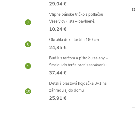
29,04 €
O
Vtipné pánske tričko s potlačou
Veselý cyklista – bavlnené,
10,24 €
Okrúhla deka tortilla 180 cm
24,35 €
Budík s terčom a pištoľou zelený –
Strelou do terča proti zaspávaniu
37,44 €
Detská plastová hojdačka 3v1 na
záhradu aj do domu
25,91 €
–39 %
–41 %
4,76 €
5,47 €