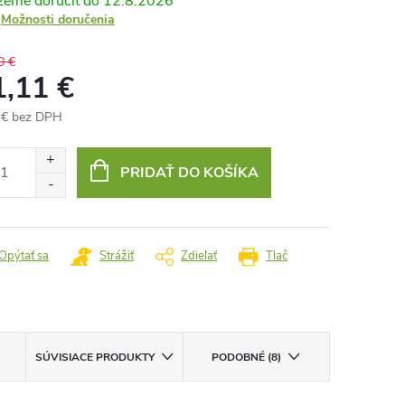
12.8.2026
Možnosti doručenia
0 €
1,11 €
 € bez DPH
otková
:
PRIDAŤ DO KOŠÍKA
Opýtať sa
Strážiť
Zdieľať
Tlač
SÚVISIACE PRODUKTY
PODOBNÉ (8)