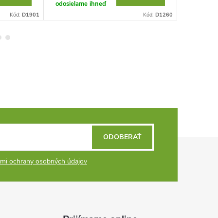
odosielame ihneď
odosielam
Kód:
D1901
Kód:
D1260
ODOBERAŤ
mi ochrany osobných údajov