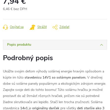
7,94 €
6,46 € bez DPH
Jednotková
cena:
Opýtať sa
Strážiť
Zdieľať
Popis produktu
Podrobný popis
Ukážte svojim deťom výhody solárnej energie hravým spôsobom a
kúpte im túto
stavebnicu 14V1 so solárnym panelom.
V dnešnej
dobe sú solárne panely populárnym a ekologickým zdrojom energie.
Zapojte svoje deti do tohto boomu! Túto solárnu hračku je možné
prestaviť do až štrnásť rôznych hračiek, pričom nie sú potrebné
žiadne skrutkovače ani lepidlo. Stačí len trocha zručnosti. Solárna
stavebnica
14v1
je
originálny darček
pre všetky
deti staršie ako 3