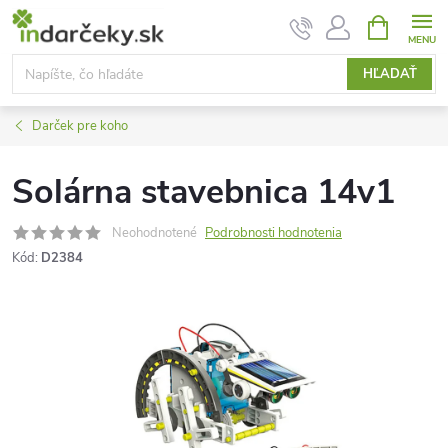
Prejsť
NÁKUPN
KOŠÍK
na
obsah
HĽADAŤ
Darček pre koho
Solárna stavebnica 14v1
Neohodnotené
Podrobnosti hodnotenia
Kód:
D2384