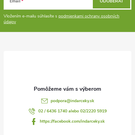
Email
ODOBERAŤ
á
Vložením e-mailu súhlasíte s
podmienkami ochrany osobných
p
údajov
ä
t
i
e
podpora
@
indarceky.sk
02 / 6436 1740 alebo 02/2220 5919
https://facebook.com/indarceky.sk