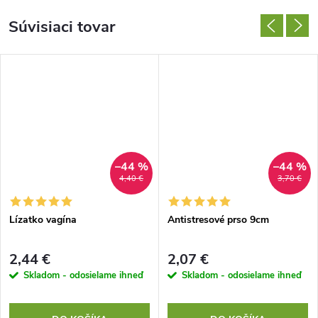
Súvisiaci tovar
–44 %
–44 %
4,40 €
3,70 €
Lízatko vagína
Antistresové prso 9cm
2,44 €
2,07 €
Skladom - odosielame ihneď
Skladom - odosielame ihneď