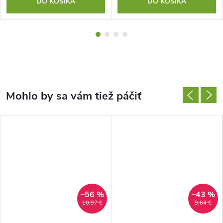
DO KOŠÍKA
DO KOŠÍKA
–56 %
–43 %
10,97 €
9,64 €