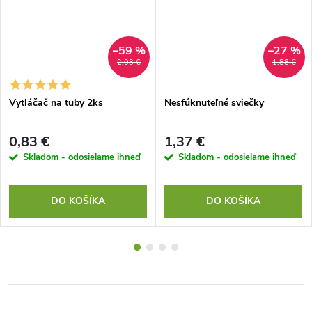
–59 %
–27 %
2,03 €
1,88 €
Vytláčač na tuby 2ks
Nesfúknuteľné sviečky
0,83 €
1,37 €
Skladom - odosielame ihneď
Skladom - odosielame ihneď
DO KOŠÍKA
DO KOŠÍKA