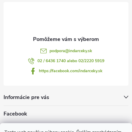
t
i
e
podpora
@
indarceky.sk
02 / 6436 1740 alebo 02/2220 5919
https://facebook.com/indarceky.sk
Informácie pre vás
Facebook
Prijímame online platby