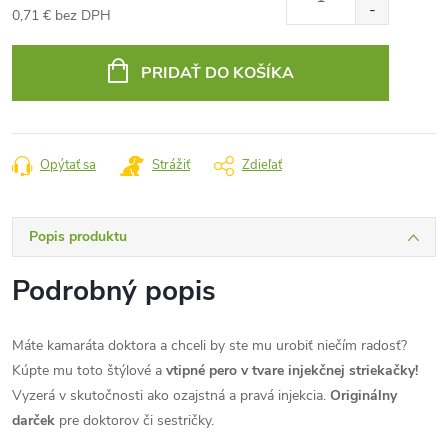
0,71 € bez DPH
Jednotková
cena:
PRIDAŤ DO KOŠÍKA
Opýtať sa
Strážiť
Zdieľať
Popis produktu
Podrobný popis
Máte kamaráta doktora a chceli by ste mu urobiť niečím radosť?
Kúpte mu toto štýlové a
vtipné pero v tvare injekčnej striekačky!
Vyzerá v skutočnosti ako ozajstná a pravá injekcia.
Originálny
darček
pre doktorov či sestričky.