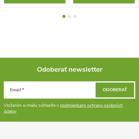
Odoberať newsletter
Z
Email
ODOBERAŤ
á
Vložením e-mailu súhlasíte s
podmienkami ochrany osobných
p
údajov
ä