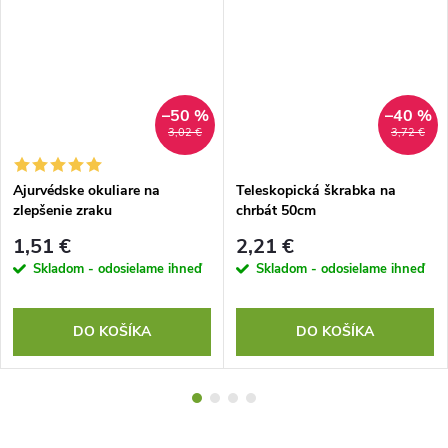
–50 %
–40 %
3,02 €
3,72 €
Ajurvédske okuliare na
Teleskopická škrabka na
zlepšenie zraku
chrbát 50cm
1,51 €
2,21 €
Skladom - odosielame ihneď
Skladom - odosielame ihneď
DO KOŠÍKA
DO KOŠÍKA