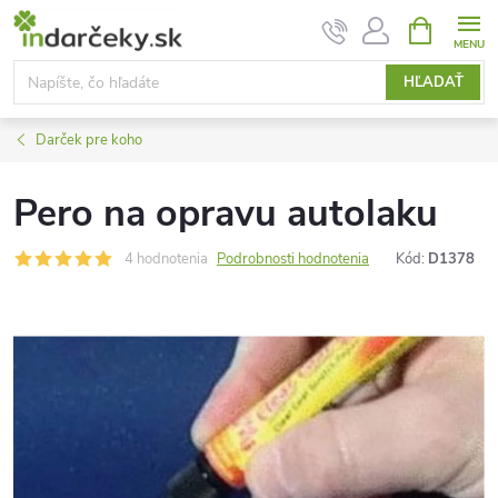
Prejsť
NÁKUPN
KOŠÍK
na
obsah
HĽADAŤ
Darček pre koho
Pero na opravu autolaku
4 hodnotenia
Podrobnosti hodnotenia
Kód:
D1378