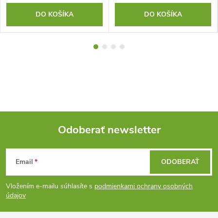
DO KOŠÍKA
DO KOŠÍKA
Odoberať newsletter
Z
Email
ODOBERAŤ
á
Vložením e-mailu súhlasíte s
podmienkami ochrany osobných
p
údajov