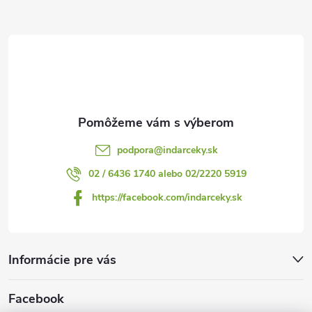
ä
t
i
e
podpora
@
indarceky.sk
02 / 6436 1740 alebo 02/2220 5919
https://facebook.com/indarceky.sk
Informácie pre vás
Facebook