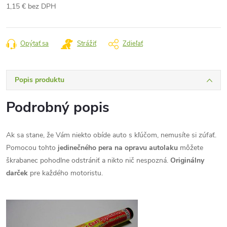
1,15 € bez DPH
Jednotková
cena:
Opýtať sa
Strážiť
Zdieľať
Popis produktu
Podrobný popis
Ak sa stane, že Vám niekto obíde auto s kľúčom, nemusíte si zúfať.
Pomocou tohto
jedinečného pera na opravu autolaku
môžete
škrabanec pohodlne odstrániť a nikto nič nespozná.
Originálny
darček
pre každého motoristu.